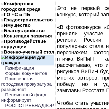
Комфортная
Это не первый се
городская среда
конкурс, который зап
ГО ЧС и ПБ
Градостроительство
Имущество
«В фотоконкурсе «
Благоустройство
приняли участие
Концепция развития
региона России
Противодействие
популярных стала н
коррупции
Военно-учетный стол
персонажем фотог
Информация для
птичка ВиПиН - та
граждан
рассчитываю, что и
Газификация
рисунков ВиПиН буд
Формы документов
многих авторов, п
Приозерская
победу, но и у
городская прокуратура
разъясняет
замглавы Росстата 
Пенсионный фонд
информирует
Чтобы стать участн
РОСПОТРЕБНАДЗОР