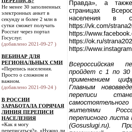
ПЕРЕПИСЬ?
Правда», а такж
Не менее 30 заполненных
страницах Всеро
электронных анкет в
населения в со
секунду и более 2 млн в
https://vk.com/strana
сутки сможет получать
Росстат через портал
https://www.facebook
Госуслуг.
https://ok.ru/strana20
(добавлено 2021-09-27 )
https://www.instagra
ВЕБИНАР ДЛЯ
РЕГИОНАЛЬНЫХ СМИ
Всероссийская п
«Перепись населения.
пройдет с 1 по 30
Просто о сложном и
применением циф
важном.
Главным нововвед
(добавлено 2021-09-24 )
переписи стан
В РОССИИ
самостоятельн
ЗАРАБОТАЛА ГОРЯЧАЯ
жителями Росс
ЛИНИЯ ПЕРЕПИСИ
переписного листа 
НАСЕЛЕНИЯ
«Как я могу
(Gosuslugi.ru).
переписаться?», «Нужно ли