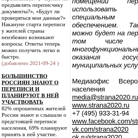
помещений пер
предъявлять переписчику
использоват
документы?», «Будут ли
специальным
проверяться мои данные?»
Накануне старта переписи
обеспечением. Т
у жителей страны
можно будет на пер
неизбежно возникают
том числе 
вопросы. Ответы теперь
многофункцион
можно получить легко и
оказания гос
быстро.
(добавлено 2021-09-24 )
муниципальных услу
БОЛЬШИНСТВО
Медиаофис Всеро
РОССИЯН ЗНАЮТ О
населения
ПЕРЕПИСИ И
ПЛАНИРУЮТ В НЕЙ
media@strana2020.ru
УЧАСТВОВАТЬ
www.strana2020.ru
82% опрошенных жителей
+7 (495) 933-31-94
России знают и слышали о
www.facebook.com/st
предстоящей переписи
населения, 69% планируют
vk.com/strana2020
принять в ней участие.
ok.ru/strana2020