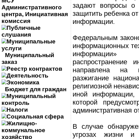
МСУ
задают вопросы о 
Административного
защитить ребенка от
центра, Инициативная
комиссия
информации.
Публичные
слушания
Федеральным закон
Муниципальные
информационных тех
услуги
информации»
Муниципальный
распространение и
заказ
Реестр контрактов
направлена на п
Деятельность
разжигание национ
Экономика
религиозной ненавис
Бюджет для граждан
иной информации, 
Муниципальный
которой предусмот
контроль
Налоги
административная от
Социальная сфера
Жилищно-
В случае обнаруж
коммунальное
угрозах жизни и
хозяйство