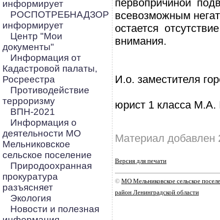
первопричиной под
информирует
РОСПОТРЕБНАДЗОР
всевозможным нега
информирует
остается отсутстви
Центр "Мои
внимания.
документы"
Информация от
Кадастровой палаты,
И.о. заместителя го
Росреестра
Противодействие
терроризму
юрист 1 класса М.А.
ВПН-2021
Информация о
деятельности МО
Материал добавлен 
Мельниковское
сельское поселение
Версия для печати
Природоохранная
прокуратура
©
МО Мельниковское сельское посе
разъясняет
район Ленинградской области
Экология
Новости и полезная
информация