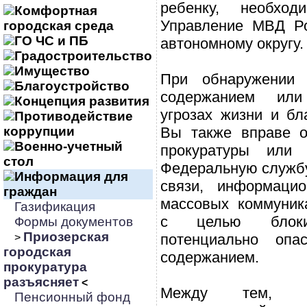
ребенку, необхо
Комфортная
Управление МВД Р
городская среда
ГО ЧС и ПБ
автономному округу.
Градостроительство
Имущество
При обнаружении
Благоустройство
содержанием ил
Концепция развития
угрозах жизни и бл
Противодействие
коррупции
Вы также вправе о
Военно-учетный
прокуратуры или 
стол
Федеральную службу
Информация для
связи, информаци
граждан
массовых коммуник
Газификация
с целью блок
Формы документов
Приозерская
потенциально оп
>
городская
содержанием.
прокуратура
разъясняет
<
Между тем, н
Пенсионный фонд