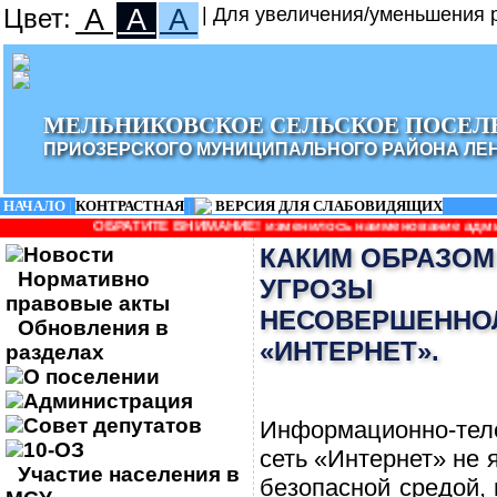
Цвет:
A
A
A
| Для увеличения/уменьшения р
МЕЛЬНИКОВСКОЕ СЕЛЬСКОЕ ПОСЕЛ
ПРИОЗЕРСКОГО МУНИЦИПАЛЬНОГО РАЙОНА ЛЕ
НАЧАЛО
|
КОНТРАСТНАЯ
|
ВЕРСИЯ ДЛЯ СЛАБОВИДЯЩИХ
ИТЕ ВНИМАНИЕ! изменилось наименование администрации: Админис
Новости
КАКИМ ОБРАЗОМ
Нормативно
УГРОЗЫ
правовые акты
НЕСОВЕРШЕННОЛ
Обновления в
«ИНТЕРНЕТ».
разделах
О поселении
Администрация
Совет депутатов
Информационно-тел
10-ОЗ
сеть «Интернет» не 
Участие населения в
безопасной средой,