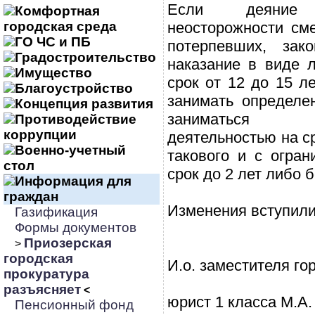
Если деяние
Комфортная
городская среда
неосторожности см
ГО ЧС и ПБ
потерпевших, зак
Градостроительство
наказание в виде 
Имущество
срок от 12 до 15 л
Благоустройство
занимать определе
Концепция развития
заниматься 
Противодействие
коррупции
деятельностью на ср
Военно-учетный
такового и с огра
стол
срок до 2 лет либо б
Информация для
граждан
Изменения вступили 
Газификация
Формы документов
Приозерская
>
городская
И.о. заместителя го
прокуратура
разъясняет
<
юрист 1 класса М.А.
Пенсионный фонд