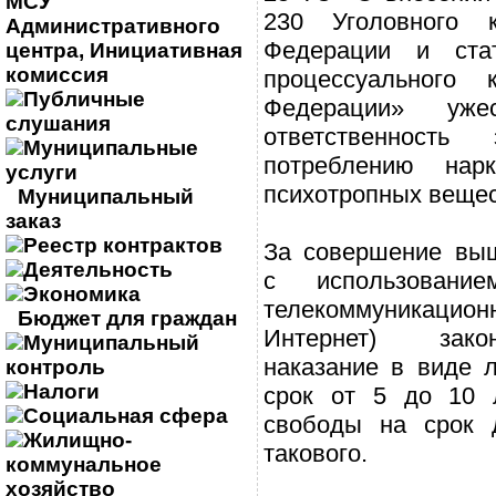
МСУ
230 Уголовного к
Административного
Федерации и ста
центра, Инициативная
комиссия
процессуального 
Публичные
Федерации» ужес
слушания
ответственност
Муниципальные
потреблению нарк
услуги
психотропных вещес
Муниципальный
заказ
Реестр контрактов
За совершение выш
Деятельность
с использование
Экономика
телекоммуникацион
Бюджет для граждан
Интернет) зако
Муниципальный
наказание в виде 
контроль
Налоги
срок от 5 до 10 
Социальная сфера
свободы на срок 
Жилищно-
такового.
коммунальное
хозяйство