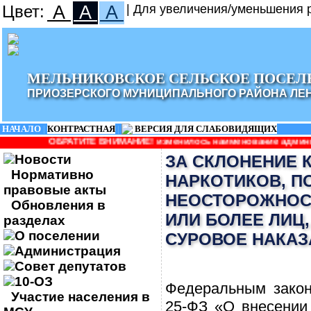
Цвет:
A
A
A
| Для увеличения/уменьшения р
МЕЛЬНИКОВСКОЕ СЕЛЬСКОЕ ПОСЕЛ
ПРИОЗЕРСКОГО МУНИЦИПАЛЬНОГО РАЙОНА ЛЕ
НАЧАЛО
|
КОНТРАСТНАЯ
|
ВЕРСИЯ ДЛЯ СЛАБОВИДЯЩИХ
ТЕ ВНИМАНИЕ! изменилось наименование администрации: Админист
Новости
ЗА СКЛОНЕНИЕ 
Нормативно
НАРКОТИКОВ, П
правовые акты
НЕОСТОРОЖНОС
Обновления в
ИЛИ БОЛЕЕ ЛИЦ
разделах
О поселении
СУРОВОЕ НАКАЗ
Администрация
Совет депутатов
10-ОЗ
Федеральным закон
Участие населения в
25-ФЗ «О внесении