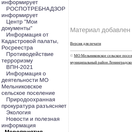
информирует
РОСПОТРЕБНАДЗОР
информирует
Центр "Мои
документы"
Материал добавлен 
Информация от
Кадастровой палаты,
Версия для печати
Росреестра
Противодействие
©
МО Мельниковское сельское посе
терроризму
муниципальный район Ленинградско
ВПН-2021
Информация о
деятельности МО
Мельниковское
сельское поселение
Природоохранная
прокуратура разъясняет
Экология
Новости и полезная
информация
Мероприятия