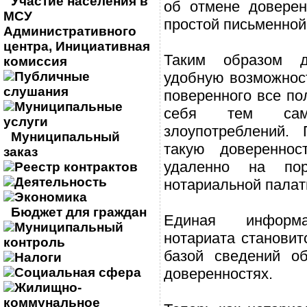
Участие населения в
об отмене доверен
МСУ
простой письменной
Административного
центра, Инициативная
Таким образом д
комиссия
Публичные
удобную возможност
слушания
поверенного все по
Муниципальные
себя тем са
услуги
злоупотреблений.
Муниципальный
такую доверенно
заказ
удаленно на пор
Реестр контрактов
Деятельность
нотариальной палат
Экономика
Бюджет для граждан
Единая информа
Муниципальный
нотариата становит
контроль
базой сведений о
Налоги
Социальная сфера
доверенностях.
Жилищно-
коммунальное