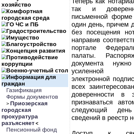
Теперь как нотариа
хозяйство
так и доверен
Комфортная
письменной форме
городская среда
один день, причем 
ГО ЧС и ПБ
Градостроительство
без посещения нот
Имущество
направив соответс
Благоустройство
портале Федерал
Концепция развития
палаты. Распор
Противодействие
документа нужно
коррупции
Военно-учетный стол
усиленной ква
Информация для
электронной подпи
граждан
всех заинтересова
Газификация
доверенности в 
Формы документов
признаваться авто
Приозерская
>
следующий день
городская
прокуратура
сведений в реестр н
разъясняет
<
Пенсионный фонд
Доступ к све