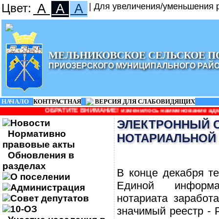
Цвет:
A
A
A
| Для увеличения/уменьшения р
МЕЛЬНИКОВСКОЕ СЕЛЬСКОЕ П
ПРИОЗЕРСКОГО МУНИЦИПАЛЬНОГО РАЙ
НАЧАЛО
|
КОНТРАСТНАЯ
|
ВЕРСИЯ ДЛЯ СЛАБОВИДЯЩИХ
ТИТЕ ВНИМАНИЕ! изменилось наименование администрации: Админи
Новости
ЭЛЕКТРОННЫЙ 
Нормативно
НОТАРИАЛЬНОЙ
правовые акты
Обновления в
разделах
В конце декабря те
О поселении
Единой информа
Администрация
нотариата заработ
Совет депутатов
10-ОЗ
значимый реестр - 