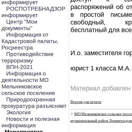
информирует
распоряжений об о
РОСПОТРЕБНАДЗОР
в простой письм
информирует
Центр "Мои
свободный, кр
документы"
бесплатный для все
Информация от
Кадастровой палаты,
Росреестра
И.о. заместителя го
Противодействие
терроризму
ВПН-2021
юрист 1 класса М.А
Информация о
деятельности МО
Мельниковское
Материал добавлен 
сельское поселение
Природоохранная
Версия для печати
прокуратура разъясняет
Экология
©
МО Мельниковское сельское посе
Новости и полезная
муниципальный район Ленинградско
информация
Мероприятия