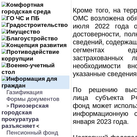
Комфортная
Кроме того, на те
городская среда
ОМС возложена обяз
ГО ЧС и ПБ
Градостроительство
июля 2022 года о
Имущество
достоверности, пол
Благоустройство
сведений, содержащ
Концепция развития
сегментах ед
Противодействие
застрахованных 
коррупции
Военно-учетный
необходимости вн
стол
указанные сведения
Информация для
граждан
По решению высш
Газификация
лица субъекта Р
Формы документов
фонд может исполь
Приозерская
>
городская
информационную 
прокуратура
января 2023 года.
разъясняет
<
Пенсионный фонд