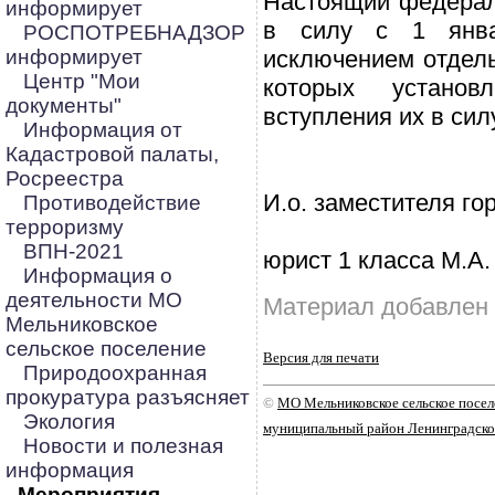
Настоящий федерал
информирует
в силу с 1 янва
РОСПОТРЕБНАДЗОР
информирует
исключением отдел
Центр "Мои
которых устано
документы"
вступления их в сил
Информация от
Кадастровой палаты,
Росреестра
И.о. заместителя го
Противодействие
терроризму
ВПН-2021
юрист 1 класса М.А.
Информация о
деятельности МО
Материал добавлен 
Мельниковское
сельское поселение
Версия для печати
Природоохранная
прокуратура разъясняет
©
МО Мельниковское сельское посе
Экология
муниципальный район Ленинградско
Новости и полезная
информация
Мероприятия