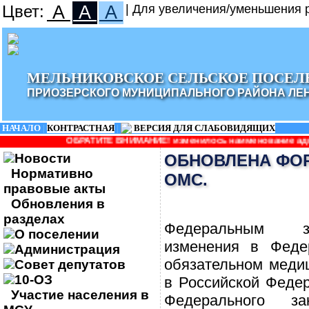
Цвет:
A
A
A
| Для увеличения/уменьшения р
МЕЛЬНИКОВСКОЕ СЕЛЬСКОЕ ПОСЕЛ
ПРИОЗЕРСКОГО МУНИЦИПАЛЬНОГО РАЙОНА ЛЕ
НАЧАЛО
|
КОНТРАСТНАЯ
|
ВЕРСИЯ ДЛЯ СЛАБОВИДЯЩИХ
АТИТЕ ВНИМАНИЕ! изменилось наименование администрации: Админ
Новости
ОБНОВЛЕНА ФО
Нормативно
ОМС.
правовые акты
Обновления в
разделах
Федеральным з
О поселении
изменения в Феде
Администрация
обязательном меди
Совет депутатов
10-ОЗ
в Российской Федер
Участие населения в
Федерального з