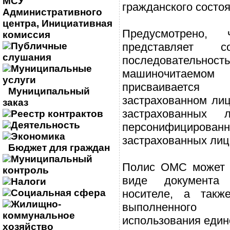
МСУ
гражданского состоя
Административного
центра, Инициативная
Предусмотрено
комиссия
Публичные
представляет с
слушания
последовательн
Муниципальные
машиночитаемо
услуги
присваиваетс
Муниципальный
застрахованном лиц
заказ
застрахованных
Реестр контрактов
Деятельность
персонифицированно
Экономика
застрахованных лиц
Бюджет для граждан
Муниципальный
Полис ОМС может 
контроль
виде документа
Налоги
Социальная сфера
носителе, а такж
Жилищно-
выполненног
коммунальное
использования едино
хозяйство