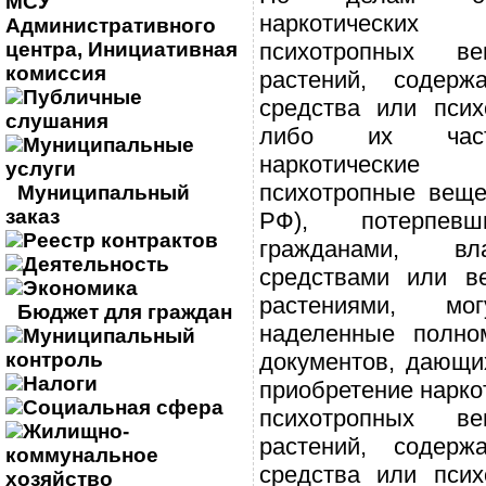
МСУ
наркотически
Административного
центра, Инициативная
психотропных в
комиссия
растений, содерж
Публичные
средства или псих
слушания
либо их част
Муниципальные
наркотически
услуги
психотропные веще
Муниципальный
заказ
РФ), потерпе
Реестр контрактов
гражданами, в
Деятельность
средствами или в
Экономика
растениями, м
Бюджет для граждан
наделенные полно
Муниципальный
контроль
документов, дающи
Налоги
приобретение нарко
Социальная сфера
психотропных в
Жилищно-
растений, содерж
коммунальное
средства или псих
хозяйство