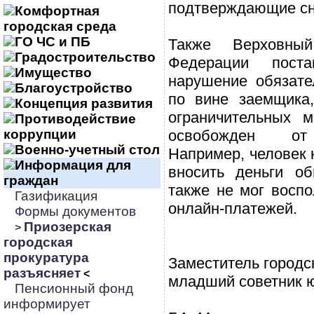
подтверждающие сн
Комфортная
городская среда
ГО ЧС и ПБ
Также Верховны
Градостроительство
Федерации поста
Имущество
нарушение обязате
Благоустройство
по вине заемщика,
Концепция развития
ограничительных 
Противодействие
коррупции
освобожден от 
Военно-учетный стол
Например, человек 
Информация для
вносить деньги о
граждан
также не мог воспо
Газификация
онлайн-платежей.
Формы документов
Приозерская
>
городская
прокуратура
Заместитель городс
разъясняет
<
младший советник 
Пенсионный фонд
информирует