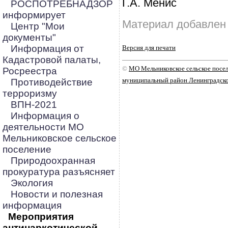
Г.А. Менис
РОСПОТРЕБНАДЗОР
информирует
Материал добавлен 
Центр "Мои
документы"
Информация от
Версия для печати
Кадастровой палаты,
©
МО Мельниковское сельское посе
Росреестра
муниципальный район Ленинградско
Противодействие
терроризму
ВПН-2021
Информация о
деятельности МО
Мельниковское сельское
поселение
Природоохранная
прокуратура разъясняет
Экология
Новости и полезная
информация
Мероприятия
антинаркотической