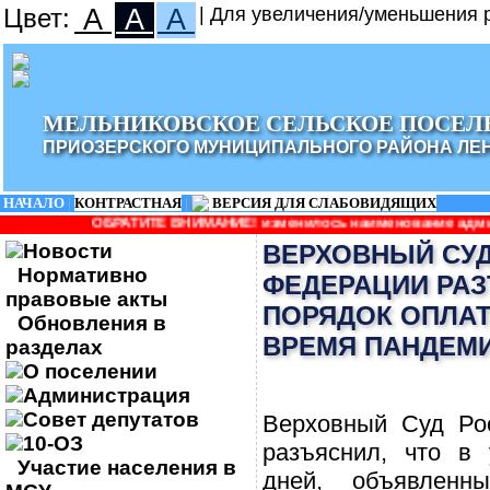
Цвет:
A
A
A
| Для увеличения/уменьшения р
МЕЛЬНИКОВСКОЕ СЕЛЬСКОЕ ПОСЕЛ
ПРИОЗЕРСКОГО МУНИЦИПАЛЬНОГО РАЙОНА ЛЕ
НАЧАЛО
|
КОНТРАСТНАЯ
|
ВЕРСИЯ ДЛЯ СЛАБОВИДЯЩИХ
ИТЕ ВНИМАНИЕ! изменилось наименование администрации: Админис
Новости
ВЕРХОВНЫЙ СУ
Нормативно
ФЕДЕРАЦИИ РА
правовые акты
ПОРЯДОК ОПЛАТ
Обновления в
ВРЕМЯ ПАНДЕМ
разделах
О поселении
Администрация
Совет депутатов
Верховный Суд Ро
10-ОЗ
разъяснил, что в 
Участие населения в
дней, объявлен