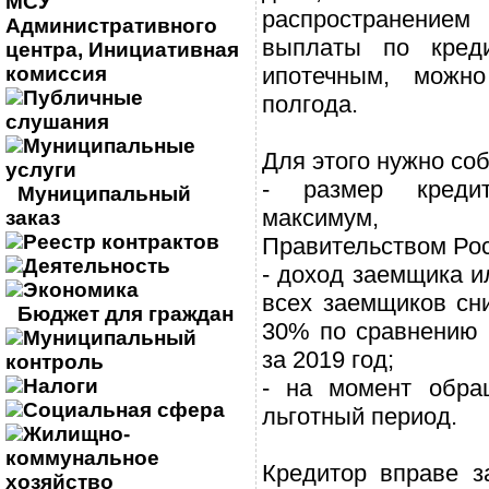
МСУ
распространени
Административного
выплаты по кред
центра, Инициативная
комиссия
ипотечным, можно
Публичные
полгода.
слушания
Муниципальные
Для этого нужно со
услуги
- размер креди
Муниципальный
максимум, у
заказ
Реестр контрактов
Правительством Ро
Деятельность
- доход заемщика и
Экономика
всех заемщиков сн
Бюджет для граждан
30% по сравнению 
Муниципальный
за 2019 год;
контроль
Налоги
- на момент обра
Социальная сфера
льготный период.
Жилищно-
коммунальное
Кредитор вправе з
хозяйство