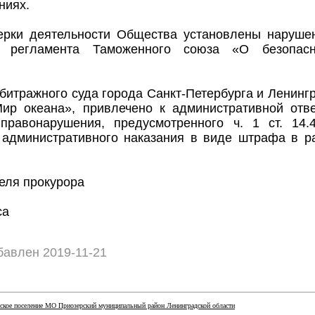
ниях.
ерки деятельности Общества установлены наруше
го регламента Таможенного союза «О безопас
итражного суда города Санкт-Петербурга и Ленинг
р океана», привлечено к административной отве
правонарушения, предусмотренного ч. 1 ст. 14
 административного наказания в виде штрафа в р
теля прокурора
са
авлен 2019-11-21
ское поселение МО Приозерский муниципальный район Ленинградской области