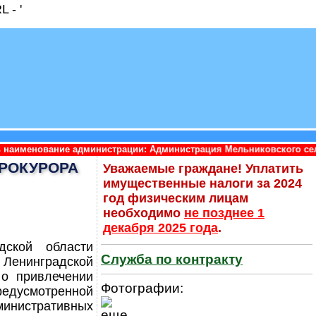
 - '
министрации: Администрация Мельниковского сельского поселени
РОКУРОРА
Уважаемые граждане! Уплатить
имущественные налоги за 2024
год физическим лицам
необходимо
не позднее 1
декабря 2025 года
.
дской области
Служба по контракту
 Ленинградской
 о привлечении
Фотографии:
редусмотренной
нистративных
еще...