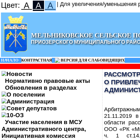
Цвет:
A
A
A
| Для увеличения/уменьшения р
МЕЛЬНИКОВСКОЕ СЕЛЬСКОЕ П
ПРИОЗЕРСКОГО МУНИЦИПАЛЬНОГО РАЙ
НАЧАЛО
|
КОНТРАСТНАЯ
|
ВЕРСИЯ ДЛЯ СЛАБОВИДЯЩИХ
Новости
РАССМОТР
Нормативно правовые акты
О ПРИВЛЕ
Обновления в разделах
АДМИНИСТ
О поселении
Администрация
Совет депутатов
Арбитражны
10-ОЗ
21.11.2019 
Участие населения в МСУ
области рас
Административного центра,
ООО «РК «Ми
Инициативная комиссия
ч. 1 ст.14