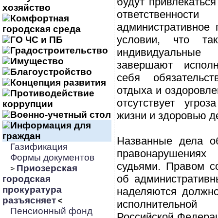
будут привлекаться
хозяйство
ответственно
Комфортная
административное 
городская среда
условии, что та
ГО ЧС и ПБ
Градостроительство
индивидуальные
Имущество
завершают испол
Благоустройство
себя обязательс
Концепция развития
отдыха и оздоровле
Противодействие
отсутствует угроз
коррупции
Военно-учетный стол
жизни и здоровью д
Информация для
граждан
Названные дела о
Газификация
правонарушениях
Формы документов
судьями. Правом с
Приозерская
>
об административн
городская
прокуратура
наделяются должно
разъясняет
<
исполнительной 
Пенсионный фонд
Российской Федера