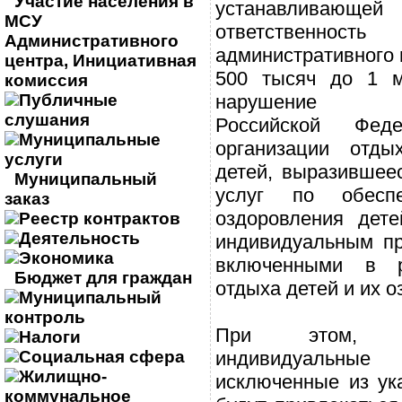
Участие населения в
устанавливающей
МСУ
ответствен
Административного
административного 
центра, Инициативная
500 тысяч до 1 м
комиссия
Публичные
нарушение за
слушания
Российской Фе
Муниципальные
организации отды
услуги
детей, выразившее
Муниципальный
услуг по обесп
заказ
оздоровления дете
Реестр контрактов
Деятельность
индивидуальным пр
Экономика
включенными в р
Бюджет для граждан
отдыха детей и их о
Муниципальный
контроль
При этом, о
Налоги
Социальная сфера
индивидуальные 
Жилищно-
исключенные из ука
коммунальное