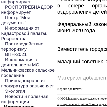
информирует
в сфере орган
РОСПОТРЕБНАДЗОР
оздоровления детей
информирует
Центр "Мои
документы"
Федеральный закон 
Информация от
июня 2020 года.
Кадастровой палаты,
Росреестра
Противодействие
Заместитель городс
терроризму
ВПН-2021
Информация о
младший советник 
деятельности МО
Мельниковское сельское
поселение
Материал добавлен 
Природоохранная
прокуратура разъясняет
Версия для печати
Экология
Новости и полезная
©
МО Мельниковское сельское посе
информация
муниципальный район Ленинградско
Мероприятия