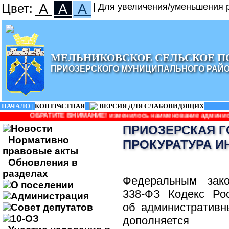
Цвет:
A
A
A
| Для увеличения/уменьшения р
МЕЛЬНИКОВСКОЕ СЕЛЬСКОЕ П
ПРИОЗЕРСКОГО МУНИЦИПАЛЬНОГО РАЙ
НАЧАЛО
|
КОНТРАСТНАЯ
|
ВЕРСИЯ ДЛЯ СЛАБОВИДЯЩИХ
 ВНИМАНИЕ! изменилось наименование администрации: Администра
Новости
ПРИОЗЕРСКАЯ 
Нормативно
ПРОКУРАТУРА 
правовые акты
Обновления в
разделах
Федеральным зак
О поселении
338-ФЗ Кодекс Ро
Администрация
об административн
Совет депутатов
10-ОЗ
дополняется 