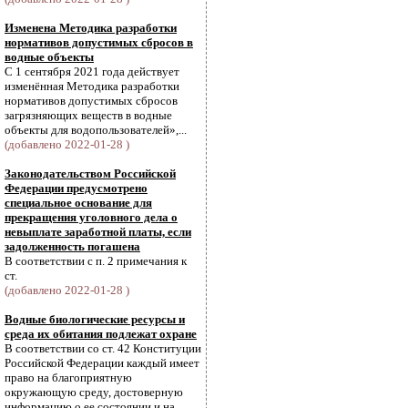
Изменена Методика разработки
нормативов допустимых сбросов в
водные объекты
С 1 сентября 2021 года действует
изменённая Методика разработки
нормативов допустимых сбросов
загрязняющих веществ в водные
объекты для водопользователей»,...
(добавлено 2022-01-28 )
Законодательством Российской
Федерации предусмотрено
специальное основание для
прекращения уголовного дела о
невыплате заработной платы, если
задолженность погашена
В соответствии с п. 2 примечания к
ст.
(добавлено 2022-01-28 )
Водные биологические ресурсы и
среда их обитания подлежат охране
В соответствии со ст. 42 Конституции
Российской Федерации каждый имеет
право на благоприятную
окружающую среду, достоверную
информацию о ее состоянии и на