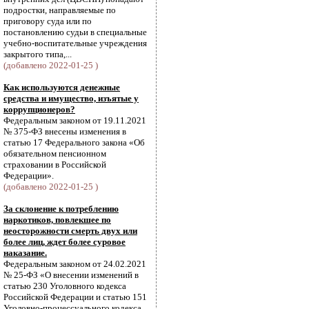
подростки, направляемые по
приговору суда или по
постановлению судьи в специальные
учебно-воспитательные учреждения
закрытого типа,...
(добавлено 2022-01-25 )
Как используются денежные
средства и имущество, изъятые у
коррупционеров?
Федеральным законом от 19.11.2021
№ 375-ФЗ внесены изменения в
статью 17 Федерального закона «Об
обязательном пенсионном
страховании в Российской
Федерации».
(добавлено 2022-01-25 )
За склонение к потреблению
наркотиков, повлекшее по
неосторожности смерть двух или
более лиц, ждет более суровое
наказание.
Федеральным законом от 24.02.2021
№ 25-ФЗ «О внесении изменений в
статью 230 Уголовного кодекса
Российской Федерации и статью 151
Уголовно-процессуального кодекса