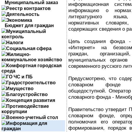
Муниципальный заказ
информационная систе
Реестр контрактов
информацию о нормах 
Деятельность
литературного языка
Экономика
нормативных словарях
Бюджет для граждан
содержащих сведения о ра
Муниципальный
контроль
Цель создания фонда - 
Налоги
«Интернет» на безвозм
Социальная сфера
граждан, организаци
Жилищно-
муниципальных органов
коммунальное хозяйство
Комфортная городская
современного русского лит
среда
ГО ЧС и ПБ
Предусмотрено, что соде
Градостроительство
словарном фонде и
Имущество
общедоступной. Оператор 
Благоустройство
словарного фонда - Миноб
Концепция развития
Противодействие
Правительство утвердит 
коррупции
словарном фонде, опр
Военно-учетный стол
полномочия его операто
Информация для
формирования, порядок в
граждан