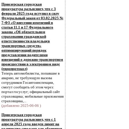
Приозерская городская
прокуратура разъясняет, что с 3
февраля 2025 года вступил в силу
Федеральный закон от 03.02.2025 №
7-ФЗ «О внесении изменений в
статьи 11.1 и 17 Федерального
закона «Об обязательном
страховании гражданской
ответственности владельцев
транспортных средств»
оптимизирующий порядок
представления водителями
извещений о дорожно-транспортном
происшествии в электронном виде
(европротокол)
Теперь автомобилисты, попавшие в
аварию, не требующую вызова
сотрудников Госавтоинспекции,
смогут сообщить об этом через:
портал госуслуг; официальный сайт
страховщика; мобильные приложения
страховщика,...
(добавлено 2025-06-06 )
Приозерская городская
прокуратура разъясняет, что с 1
апреля 2025 года введен лимит на
количество сим-карт для абонентов