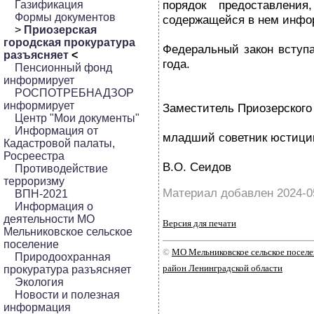
порядок предоставления
Газификация
Формы документов
содержащейся в нем инфо
>
Приозерская
городская прокуратура
Федеральный закон вступа
разъясняет
<
года.
Пенсионный фонд
информирует
РОСПОТРЕБНАДЗОР
информирует
Заместитель Приозерского 
Центр "Мои документы"
Информация от
младший советник юстици
Кадастровой палаты,
Росреестра
В.О. Сеидов
Противодействие
терроризму
Материал добавлен 2024-0
ВПН-2021
Информация о
деятельности МО
Версия для печати
Мельниковское сельское
поселение
©
МО Мельниковское сельское посел
Природоохранная
район Ленинградской области
прокуратура разъясняет
Экология
Новости и полезная
информация