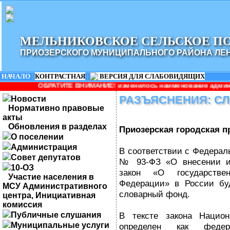
МЕЛЬНИКОВСКОЕ СЕЛЬСКОЕ П
ПРИОЗЕРСКОГО МУНИЦИПАЛЬНОГО РАЙОНА ЛЕ
НАЧАЛО
|
КОНТРАСТНАЯ
|
ВЕРСИЯ ДЛЯ СЛАБОВИДЯЩИХ
ИТЕ ВНИМАНИЕ! изменилось наименование администрации: Админис
РАЗЪЯСНЕНИЯ: С
Новости
Нормативно правовые
акты
Обновления в разделах
Приозерская городская п
О поселении
Администрация
В соответствии с Федераль
Совет депутатов
№ 93-ФЗ «О внесении и
10-ОЗ
закон «О государстве
Участие населения в
Федерации» в России бу
МСУ Административного
словарный фонд.
центра, Инициативная
комиссия
Публичные слушания
В тексте закона Нацио
Муниципальные услуги
определен как федера