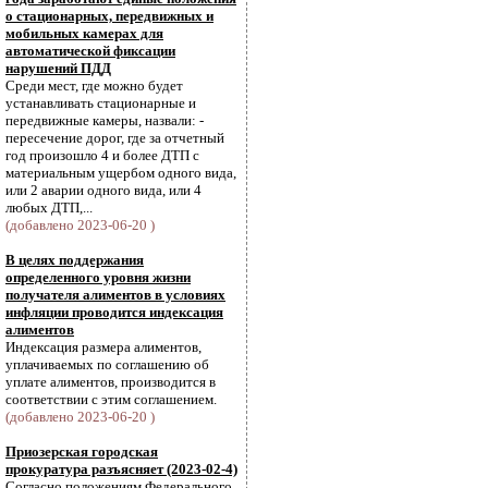
о стационарных, передвижных и
мобильных камерах для
автоматической фиксации
нарушений ПДД
Среди мест, где можно будет
устанавливать стационарные и
передвижные камеры, назвали: -
пересечение дорог, где за отчетный
год произошло 4 и более ДТП с
материальным ущербом одного вида,
или 2 аварии одного вида, или 4
любых ДТП,...
(добавлено 2023-06-20 )
В целях поддержания
определенного уровня жизни
получателя алиментов в условиях
инфляции проводится индексация
алиментов
Индексация размера алиментов,
уплачиваемых по соглашению об
уплате алиментов, производится в
соответствии с этим соглашением.
(добавлено 2023-06-20 )
Приозерская городская
прокуратура разъясняет (2023-02-4)
Согласно положениям Федерального