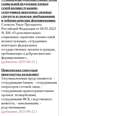
социальной поддержки членам
семей военнослужащих,
сотрудников некоторых силовых
структур и граждан, пребывающих
в добровольческих формированиях
Согласно Указу Президента
Российской Федерации от 08.05.2025
№ 300 «О дополнительных
социальных гарантиях членам семей
военнослужащих, сотрудников
некоторых федеральных
государственных органов и граждан,
пребывающих в добровольческих
формированиях»,...
(добавлено 2025-06-22 )
Приозерская городская
прокуратура разъясняет
Злоумышленники представляются: -
сотрудниками банков; - сотрудниками
операторов сотовой связи; -
сотрудниками правоохранительных
органов: полицейскими,
сотрудниками ФСБ, следственного
комитета; - начальниками; -
родственниками.
(добавлено 2025-06-22 )