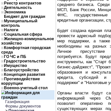
Реестр контрактов
среднего бизнеса. Среди
Деятельность
МСП, Банк России, Минци
Экономика
ФНС, государственные
Бюджет для граждан
кредитные организации, с
Муниципальный
контроль
Налоги
Будет создана единая пла
Социальная сфера
провести адресный подбор
Жилищно-коммунальное
мер поддержки, а также 
хозяйство
необходимы на разных э
Комфортная городская
Личное присутствие 
среда
потребуется. Будут пред
ГО ЧС и ПБ
Градостроительство
инструменты, как "Старт б
Имущество
бизнес-дайджест", "Проак
Благоустройство
образования и консульта
Концепция развития
кредита, субсидий и
Противодействие
поддержки" и "Налоговые у
коррупции
Военно-учетный стол
Органы власти будут са
Информация для
граждан
информацией через СМ
Газификация
позволит оперативно 
Формы документов
существующих мерах под
>
Приозерская