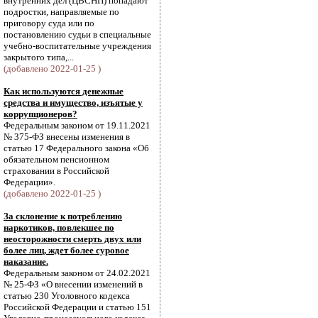
внутренних дел (ЦВСНП) попадают
подростки, направляемые по
приговору суда или по
постановлению судьи в специальные
учебно-воспитательные учреждения
закрытого типа,...
(добавлено 2022-01-25 )
Как используются денежные
средства и имущество, изъятые у
коррупционеров?
Федеральным законом от 19.11.2021
№ 375-ФЗ внесены изменения в
статью 17 Федерального закона «Об
обязательном пенсионном
страховании в Российской
Федерации».
(добавлено 2022-01-25 )
За склонение к потреблению
наркотиков, повлекшее по
неосторожности смерть двух или
более лиц, ждет более суровое
наказание.
Федеральным законом от 24.02.2021
№ 25-ФЗ «О внесении изменений в
статью 230 Уголовного кодекса
Российской Федерации и статью 151