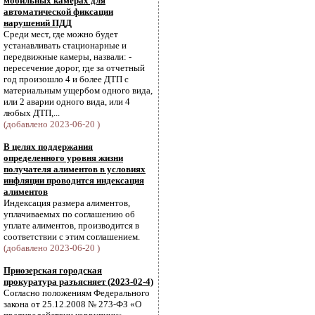
мобильных камерах для
автоматической фиксации
нарушений ПДД
Среди мест, где можно будет
устанавливать стационарные и
передвижные камеры, назвали: -
пересечение дорог, где за отчетный
год произошло 4 и более ДТП с
материальным ущербом одного вида,
или 2 аварии одного вида, или 4
любых ДТП,...
(добавлено 2023-06-20 )
В целях поддержания
определенного уровня жизни
получателя алиментов в условиях
инфляции проводится индексация
алиментов
Индексация размера алиментов,
уплачиваемых по соглашению об
уплате алиментов, производится в
соответствии с этим соглашением.
(добавлено 2023-06-20 )
Приозерская городская
прокуратура разъясняет (2023-02-4)
Согласно положениям Федерального
закона от 25.12.2008 № 273-ФЗ «О