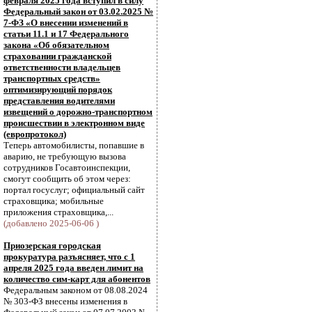
февраля 2025 года вступил в силу
Федеральный закон от 03.02.2025 №
7-ФЗ «О внесении изменений в
статьи 11.1 и 17 Федерального
закона «Об обязательном
страховании гражданской
ответственности владельцев
транспортных средств»
оптимизирующий порядок
представления водителями
извещений о дорожно-транспортном
происшествии в электронном виде
(европротокол)
Теперь автомобилисты, попавшие в
аварию, не требующую вызова
сотрудников Госавтоинспекции,
смогут сообщить об этом через:
портал госуслуг; официальный сайт
страховщика; мобильные
приложения страховщика,...
(добавлено 2025-06-06 )
Приозерская городская
прокуратура разъясняет, что с 1
апреля 2025 года введен лимит на
количество сим-карт для абонентов
Федеральным законом от 08.08.2024
№ 303-ФЗ внесены изменения в