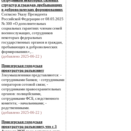
сотрудников некоторых силовых
структур и граждан, пребывающих
в добровольческих формированиях
Согласно Указу Президента
Российской Федерации от 08.05.2025
№ 300 «О дополнительных
социальных гарантиях членам семей
военнослужащих, сотрудников
некоторых федеральных
государственных органов и граждан,
пребывающих в добровольческих
формированиях»,...
(добавлено 2025-06-22 )
Приозерская городская
прокуратура разъясняет
Злоумышленники представляются: -
сотрудниками банков; - сотрудниками
операторов сотовой связи; -
сотрудниками правоохранительных
органов: полицейскими,
сотрудниками ФСБ, следственного
комитета; - начальниками; -
родственниками.
(добавлено 2025-06-22 )
Приозерская городская
прокуратура разъясняет, что с 3