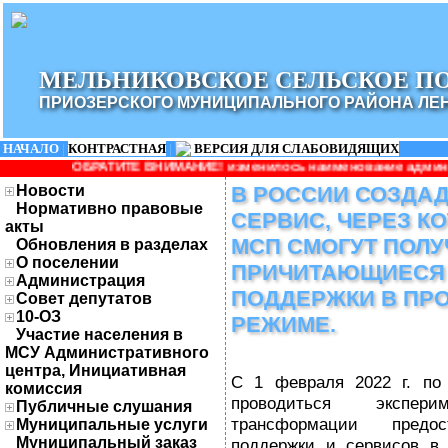
МЕЛЬНИКОВСКОЕ СЕЛЬСКОЕ П
ПРИОЗЕРСКОГО МУНИЦИПАЛЬНОГО РАЙОНА ЛЕ
НАЧАЛО
|
КОНТРАСТНАЯ
|
ВЕРСИЯ ДЛЯ СЛАБОВИДЯЩИХ
ИТЕ ВНИМАНИЕ! изменилось наименование администрации: Админис
Новости
В РОССИИ СОЗДА
Нормативно правовые
СЕРВИС, ЧЕРЕЗ К
акты
МСП СМОГУТ ПОЛУ
Обновления в разделах
О поселении
ПРИЧИТАЮЩИЕСЯ
Администрация
ПОДДЕРЖКИ В ПР
Совет депутатов
10-ОЗ
РЕЖИМЕ.
Участие населения в
МСУ Административного
центра, Инициативная
С 1 февраля 2022 г. по 
комиссия
проводиться экспе
Публичные слушания
трансформации предо
Муниципальные услуги
Муниципальный заказ
поддержки и сервисов в 