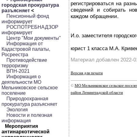
регистрироваться на разн
городская прокуратура
сведений и собирать нов
разъясняет
<
каждом обращении.
Пенсионный фонд
информирует
РОСПОТРЕБНАДЗОР
информирует
И.о. заместителя городског
Центр "Мои документы"
Информация от
юрист 1 класса М.А. Криве
Кадастровой палаты,
Росреестра
Материал добавлен 2022-0
Противодействие
терроризму
ВПН-2021
Версия для печати
Информация о
деятельности МО
©
МО Мельниковское сельское посел
Мельниковское сельское
район Ленинградской области
поселение
Природоохранная
прокуратура разъясняет
Экология
Новости и полезная
информация
Мероприятия
антинаркотической