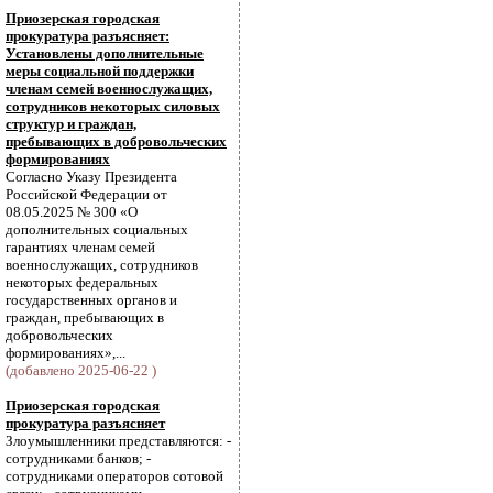
Приозерская городская
прокуратура разъясняет:
Установлены дополнительные
меры социальной поддержки
членам семей военнослужащих,
сотрудников некоторых силовых
структур и граждан,
пребывающих в добровольческих
формированиях
Согласно Указу Президента
Российской Федерации от
08.05.2025 № 300 «О
дополнительных социальных
гарантиях членам семей
военнослужащих, сотрудников
некоторых федеральных
государственных органов и
граждан, пребывающих в
добровольческих
формированиях»,...
(добавлено 2025-06-22 )
Приозерская городская
прокуратура разъясняет
Злоумышленники представляются: -
сотрудниками банков; -
сотрудниками операторов сотовой