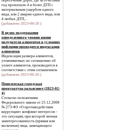
пересечение дорог, где за отчетный
год произошло 4 и более ДТП с
материальным ущербом одного
вида, или 2 аварии одного вида, или
4 любых ДТП,...
(добавлено 2023-06-20 )
В целях поддержания
определенного уровня жизни
получателя алиментов в условиях
инфляции проводится индексация
алиментов
Индексация размера алиментов,
уплачиваемых по соглашению об
уплате алиментов, производится в
соответствии с этим соглашением.
(добавлено 2023-06-20 )
Приозерская городская
прокуратура разъясняет (2023-02-
4)
Согласно положениям
Федерального закона от 25.12.2008
№ 273-ФЗ «О противодействии
коррупции» конфликт интересов –
это ситуация, при которой личная
заинтересованность (прямая или
косвенная) лица, замещающего