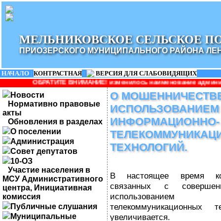
МЕЛЬНИКОВСКОЕ СЕЛЬСКОЕ П
ПРИОЗЕРСКОГО МУНИЦИПАЛЬНОГО РАЙОНА ЛЕ
НАЧАЛО
|
КОНТРАСТНАЯ
|
ВЕРСИЯ ДЛЯ СЛАБОВИДЯЩИХ
Е ВНИМАНИЕ! изменилось наименование администрации: Администр
О МОШЕННИЧЕСТВЕ
Новости
Нормативно правовые
ИСПОЛЬЗОВАНИЕМ
акты
ИНФОРМАЦИОННО-
Обновления в разделах
О поселении
ТЕЛЕКОММУНИКАЦ
Администрация
ТЕХНОЛОГИЙ.
Совет депутатов
10-ОЗ
Участие населения в
В настоящее время кол
МСУ Административного
связанных с соверше
центра, Инициативная
использованием
комиссия
телекоммуникационных т
Публичные слушания
Муниципальные
увеличивается.