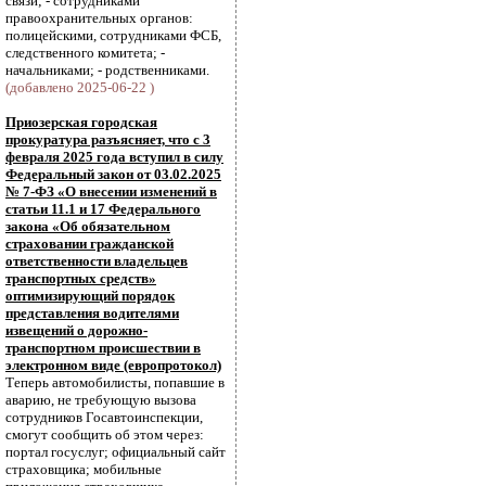
связи; - сотрудниками
правоохранительных органов:
полицейскими, сотрудниками ФСБ,
следственного комитета; -
начальниками; - родственниками.
(добавлено 2025-06-22 )
Приозерская городская
прокуратура разъясняет, что с 3
февраля 2025 года вступил в силу
Федеральный закон от 03.02.2025
№ 7-ФЗ «О внесении изменений в
статьи 11.1 и 17 Федерального
закона «Об обязательном
страховании гражданской
ответственности владельцев
транспортных средств»
оптимизирующий порядок
представления водителями
извещений о дорожно-
транспортном происшествии в
электронном виде (европротокол)
Теперь автомобилисты, попавшие в
аварию, не требующую вызова
сотрудников Госавтоинспекции,
смогут сообщить об этом через:
портал госуслуг; официальный сайт
страховщика; мобильные