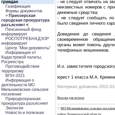
- не следует отвечать на з
граждан
Газификация
неизвестных номеров с про
Формы документов
денежные средства;
>
Приозерская
- не следует сообщать п
городская прокуратура
было сведения личного хара
разъясняет
<
Пенсионный фонд
Доведение до сведения 
информирует
РОСПОТРЕБНАДЗОР
своевременное обращени
информирует
органы может помочь други
Центр "Мои документы"
телефонных мошенников.
Информация от
Кадастровой палаты,
Росреестра
И.о. заместителя городского
Противодействие
терроризму
ВПН-2021
юрист 1 класса М.А. Кривен
Информация о
деятельности МО
Материал добавлен 2022-01
Мельниковское сельское
поселение
Версия для печати
Природоохранная
прокуратура разъясняет
Экология
©
МО Мельниковское сельское поселе
Новости и полезная
район Ленинградской области