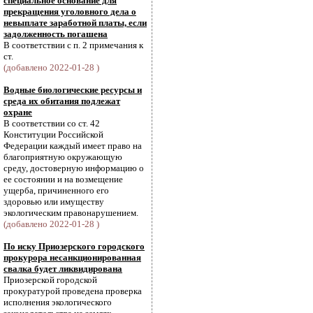
специальное основание для
прекращения уголовного дела о
невыплате заработной платы, если
задолженность погашена
В соответствии с п. 2 примечания к
ст.
(добавлено 2022-01-28 )
Водные биологические ресурсы и
среда их обитания подлежат
охране
В соответствии со ст. 42
Конституции Российской
Федерации каждый имеет право на
благоприятную окружающую
среду, достоверную информацию о
ее состоянии и на возмещение
ущерба, причиненного его
здоровью или имуществу
экологическим правонарушением.
(добавлено 2022-01-28 )
По иску Приозерского городского
прокурора несанкционированная
свалка будет ликвидирована
Приозерской городской
прокуратурой проведена проверка
исполнения экологического