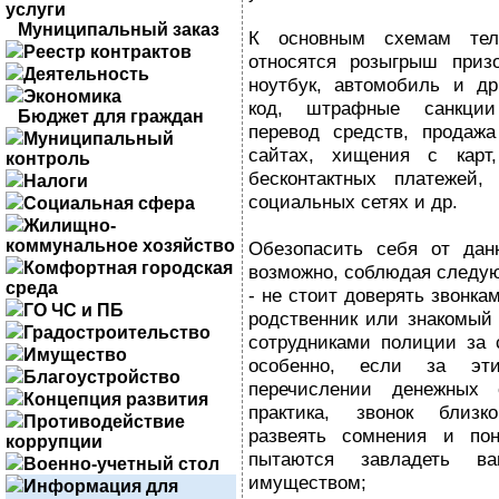
услуги
Муниципальный заказ
К основным схемам тел
Реестр контрактов
относятся розыгрыш приз
Деятельность
ноутбук, автомобиль и др
Экономика
код, штрафные санкции
Бюджет для граждан
перевод средств, продаж
Муниципальный
сайтах, хищения с карт
контроль
бесконтактных платежей,
Налоги
социальных сетях и др.
Социальная сфера
Жилищно-
коммунальное хозяйство
Обезопасить себя от дан
Комфортная городская
возможно, соблюдая следу
среда
- не стоит доверять звонка
ГО ЧС и ПБ
родственник или знакомый 
Градостроительство
сотрудниками полиции за 
Имущество
особенно, если за эт
Благоустройство
перечислении денежных 
Концепция развития
практика, звонок близк
Противодействие
развеять сомнения и по
коррупции
пытаются завладеть в
Военно-учетный стол
имуществом;
Информация для