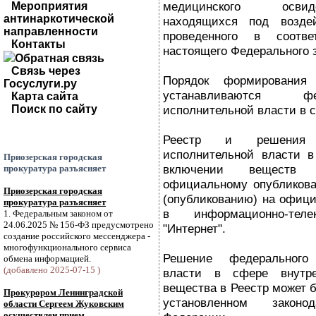
медицинского освид
Мероприятия
антинаркотической
находящихся под воздей
направленности
проведенного в соотв
Контакты
настоящего Федерального з
Обратная связь
Связь через
Порядок формирования
Госуслуги.ру
устанавливаются ф
Карта сайта
Поиск по сайту
исполнительной власти в 
Реестр и решения ф
исполнительной власти в
Приозерская городская
включении веществ
прокуратура разъясняет
официальному опубликова
Приозерская городская
(опубликованию) на офици
прокуратура разъясняет
в информационно-теле
1. Федеральным законом от
24.06.2025 № 156-ФЗ предусмотрено
"Интернет".
создание российского мессенджера -
многофункционального сервиса
Решение федерального 
обмена информацией.
(добавлено 2025-07-15 )
власти в сфере внутр
вещества в Реестр может б
Прокурором Ленинградской
установленном законод
области Сергеем Жуковским
осуществлен прием