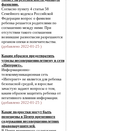
фамилию.
Согласно пункту 4 статьи 58
Семейного кодекса Российской
Федерации вопрос о фамилии
ребенка решается родителями по
соглашению между ними. При
отсутствии такого соглашения
возникшие разногласия разрешаются
органом опеки и попечительства.
(добавлено 2022-01-25 )
Каким образом предотвратить
угрозы несовершеннолетнему в сети
«Интернет».
Информационно-
телекоммуникационная сеть
«Интернет» не является для ребенка
безопасной средой, и взрослые
зачастую задают вопросы о том,
каким образом защитить ребенка от
негативного влияния информации.
(добавлено 2022-01-25 )
Какие подростки могут быть
помещены в Центр временного
содержания несовершеннолетних
правонарушителей.
В Центр временного содержания