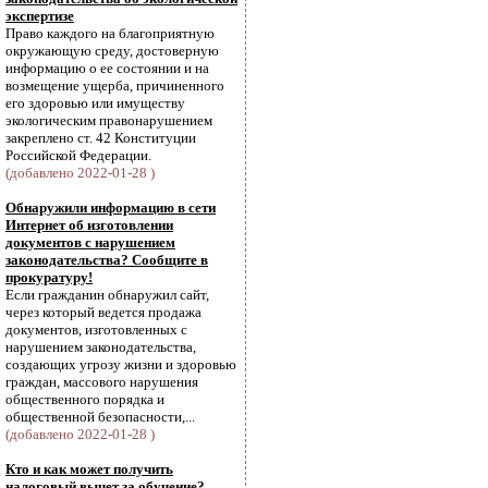
экспертизе
Право каждого на благоприятную
окружающую среду, достоверную
информацию о ее состоянии и на
возмещение ущерба, причиненного
его здоровью или имуществу
экологическим правонарушением
закреплено ст. 42 Конституции
Российской Федерации.
(добавлено 2022-01-28 )
Обнаружили информацию в сети
Интернет об изготовлении
документов с нарушением
законодательства? Сообщите в
прокуратуру!
Если гражданин обнаружил сайт,
через который ведется продажа
документов, изготовленных с
нарушением законодательства,
создающих угрозу жизни и здоровью
граждан, массового нарушения
общественного порядка и
общественной безопасности,...
(добавлено 2022-01-28 )
Кто и как может получить
налоговый вычет за обучение?