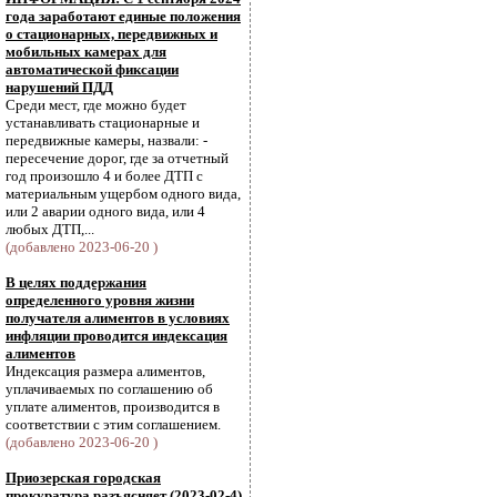
года заработают единые положения
о стационарных, передвижных и
мобильных камерах для
автоматической фиксации
нарушений ПДД
Среди мест, где можно будет
устанавливать стационарные и
передвижные камеры, назвали: -
пересечение дорог, где за отчетный
год произошло 4 и более ДТП с
материальным ущербом одного вида,
или 2 аварии одного вида, или 4
любых ДТП,...
(добавлено 2023-06-20 )
В целях поддержания
определенного уровня жизни
получателя алиментов в условиях
инфляции проводится индексация
алиментов
Индексация размера алиментов,
уплачиваемых по соглашению об
уплате алиментов, производится в
соответствии с этим соглашением.
(добавлено 2023-06-20 )
Приозерская городская
прокуратура разъясняет (2023-02-4)