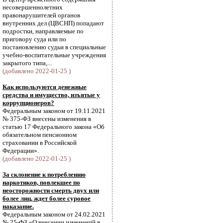
несовершеннолетних
правонарушителей органов
внутренних дел (ЦВСНП) попадают
подростки, направляемые по
приговору суда или по
постановлению судьи в специальные
учебно-воспитательные учреждения
закрытого типа,...
(добавлено 2022-01-25 )
Как используются денежные
средства и имущество, изъятые у
коррупционеров?
Федеральным законом от 19.11.2021
№ 375-ФЗ внесены изменения в
статью 17 Федерального закона «Об
обязательном пенсионном
страховании в Российской
Федерации».
(добавлено 2022-01-25 )
За склонение к потреблению
наркотиков, повлекшее по
неосторожности смерть двух или
более лиц, ждет более суровое
наказание.
Федеральным законом от 24.02.2021
№ 25-ФЗ «О внесении изменений в