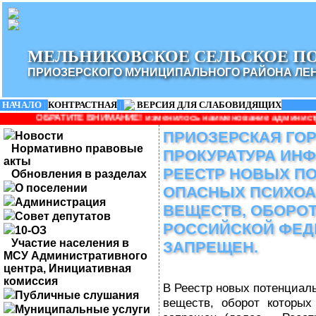
МЕЛЬНИКОВСКОЕ СЕЛЬСКОЕ П
ПРИОЗЕРСКОГО МУНИЦИПАЛЬНОГО РАЙОНА ЛЕ
НАЧАЛО
|
КОНТРАСТНАЯ
|
ВЕРСИЯ ДЛЯ СЛАБОВИДЯЩИХ
 ВНИМАНИЕ! изменилось наименование администрации: Администрац
ПРИОЗЕРСКАЯ ГО
Новости
Нормативно правовые
ПРОКУРАТУРА ИНФ
акты
РЕЕСТР НОВЫХ П
Обновления в разделах
О поселении
ОПАСНЫХ ПСИХО
Администрация
ВЕЩЕСТВ, ОБОРОТ
Совет депутатов
РОССИЙСКОЙ ФЕД
10-ОЗ
Участие населения в
ЗАПРЕЩЕН.
МСУ Административного
центра, Инициативная
комиссия
В Реестр новых потенциал
Публичные слушания
веществ, оборот которых
Муниципальные услуги