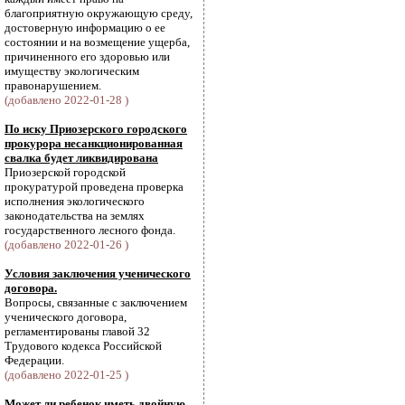
благоприятную окружающую среду,
достоверную информацию о ее
состоянии и на возмещение ущерба,
причиненного его здоровью или
имуществу экологическим
правонарушением.
(добавлено 2022-01-28 )
По иску Приозерского городского
прокурора несанкционированная
свалка будет ликвидирована
Приозерской городской
прокуратурой проведена проверка
исполнения экологического
законодательства на землях
государственного лесного фонда.
(добавлено 2022-01-26 )
Условия заключения ученического
договора.
Вопросы, связанные с заключением
ученического договора,
регламентированы главой 32
Трудового кодекса Российской
Федерации.
(добавлено 2022-01-25 )
Может ли ребенок иметь двойную