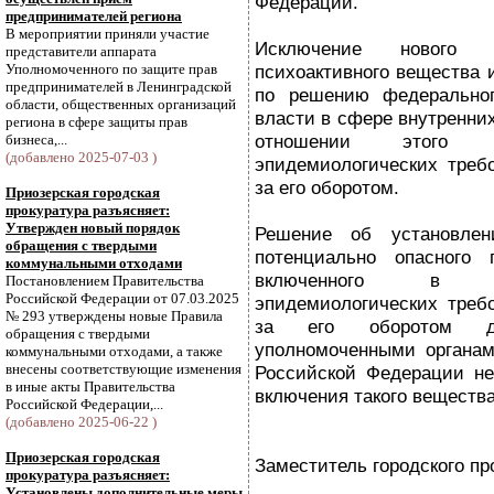
Федерации.
предпринимателей региона
В мероприятии приняли участие
Исключение нового п
представители аппарата
Уполномоченного по защите прав
психоактивного вещества 
предпринимателей в Ленинградской
по решению федеральног
области, общественных организаций
власти в сфере внутренних
региона в сфере защиты прав
отношении этого в
бизнеса,...
(добавлено 2025-07-03 )
эпидемиологических треб
за его оборотом.
Приозерская городская
прокуратура разъясняет:
Утвержден новый порядок
Решение об установлен
обращения с твердыми
потенциально опасного п
коммунальными отходами
включенного в Ре
Постановлением Правительства
Российской Федерации от 07.03.2025
эпидемиологических треб
№ 293 утверждены новые Правила
за его оборотом д
обращения с твердыми
уполномоченными органам
коммунальными отходами, а также
внесены соответствующие изменения
Российской Федерации не
в иные акты Правительства
включения такого вещества
Российской Федерации,...
(добавлено 2025-06-22 )
Приозерская городская
Заместитель городского пр
прокуратура разъясняет:
Установлены дополнительные меры