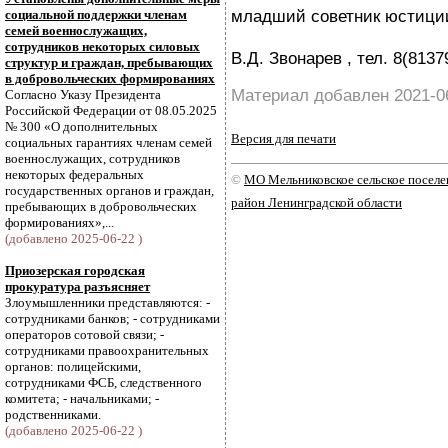
младший советник юстиции
социальной поддержки членам
семей военнослужащих,
сотрудников некоторых силовых
В.Д. Звонарев , тел. 8(8137
структур и граждан, пребывающих
в добровольческих формированиях
Материал добавлен 2021-0
Согласно Указу Президента
Российской Федерации от 08.05.2025
№ 300 «О дополнительных
Версия для печати
социальных гарантиях членам семей
военнослужащих, сотрудников
некоторых федеральных
©
МО Мельниковское сельское посел
государственных органов и граждан,
район Ленинградской области
пребывающих в добровольческих
формированиях»,...
(добавлено 2025-06-22 )
Приозерская городская
прокуратура разъясняет
Злоумышленники представляются: -
сотрудниками банков; - сотрудниками
операторов сотовой связи; -
сотрудниками правоохранительных
органов: полицейскими,
сотрудниками ФСБ, следственного
комитета; - начальниками; -
родственниками.
(добавлено 2025-06-22 )