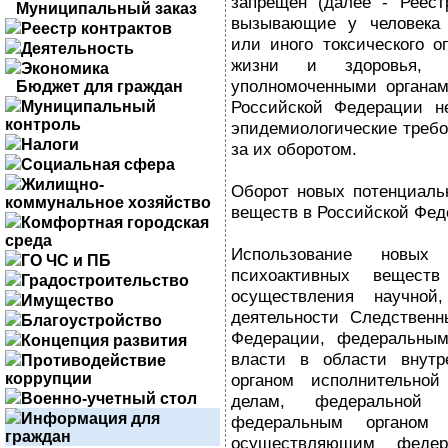
запрещен (далее - Реест
Муниципальный заказ
вызывающие у человека с
Реестр контрактов
или иного токсического о
Деятельность
жизни и здоровья, 
Экономика
уполномоченными органам
Бюджет для граждан
Российской Федерации не
Муниципальный
контроль
эпидемиологические требо
Налоги
за их оборотом.
Социальная сфера
Жилищно-
Оборот новых потенциаль
коммунальное хозяйство
веществ в Российской Фед
Комфортная городская
среда
Использование новых 
ГО ЧС и ПБ
психоактивных вещест
Градостроительство
осуществления научной
Имущество
деятельности Следственн
Благоустройство
Федерации, федеральным
Концепция развития
власти в области внутр
Противодействие
коррупции
органом исполнительно
Военно-учетный стол
делам, федеральной с
Информация для
федеральным органом и
граждан
осуществляющим федера