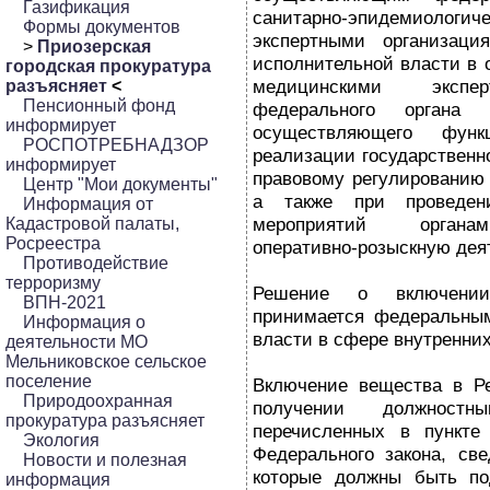
Газификация
санитарно-эпидемиологи
Формы документов
экспертными организаци
>
Приозерская
исполнительной власти в 
городская прокуратура
медицинскими экспер
разъясняет
<
Пенсионный фонд
федерального органа и
информирует
осуществляющего фун
РОСПОТРЕБНАДЗОР
реализации государственн
информирует
правовому регулированию 
Центр "Мои документы"
а также при проведени
Информация от
мероприятий органа
Кадастровой палаты,
Росреестра
оперативно-розыскную дея
Противодействие
терроризму
Решение о включени
ВПН-2021
принимается федеральным
Информация о
власти в сфере внутренних
деятельности МО
Мельниковское сельское
поселение
Включение вещества в Ре
Природоохранная
получении должностн
прокуратура разъясняет
перечисленных в пункте
Экология
Федерального закона, све
Новости и полезная
которые должны быть по
информация