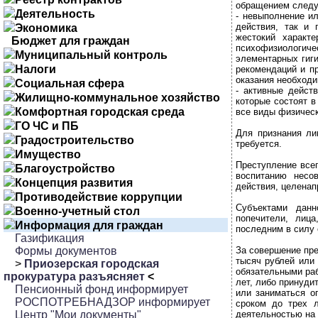
обращением следу
Деятельность
- невыполнение и
действия, так и 
Экономика
жестокий характ
Бюджет для граждан
психофизиологичес
Муниципальный контроль
элементарных гиги
Налоги
рекомендаций и пр
оказания необходи
Социальная сфера
- активные дейст
Жилищно-коммунальное хозяйство
которые состоят 
Комфортная городская среда
все виды физическ
ГО ЧС и ПБ
Для признания ли
Градостроительство
требуется.
Имущество
Преступление всег
Благоустройство
воспитанию несо
Концепция развития
действия, целенап
Противодействие коррупции
Субъектами данн
Военно-учетный стол
попечители, лиц
Информация для граждан
последним в силу
Газификация
Формы документов
За совершение пре
тысяч рублей или 
>
Приозерская городская
обязательными раб
прокуратура разъясняет
<
лет, либо принуди
Пенсионный фонд информирует
или заниматься о
РОСПОТРЕБНАДЗОР информирует
сроком до трех 
Центр "Мои документы"
деятельностью на с