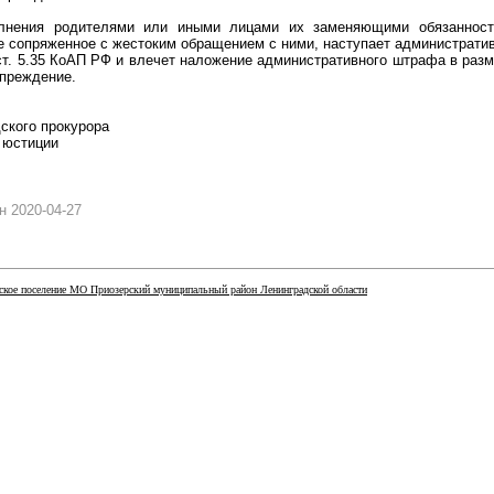
лнения родителями или иными лицами их заменяющими обязанност
е сопряженное с жестоким обращением с ними, наступает административ
т. 5.35 КоАП РФ и влечет наложение административного штрафа в разм
упреждение.
ского прокурора
 юстиции
 2020-04-27
кое поселение МО Приозерский муниципальный район Ленинградской области