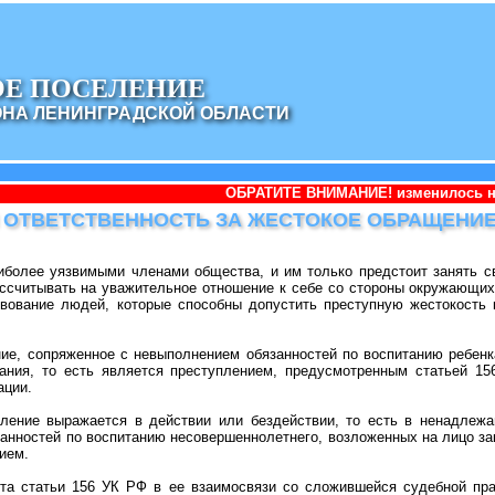
ОЕ ПОСЕЛЕНИЕ
ОНА ЛЕНИНГРАДСКОЙ ОБЛАСТИ
ОБРАТИТЕ ВНИМАНИЕ! изменилось наименование адми
 ОТВЕТСТВЕННОСТЬ ЗА ЖЕСТОКОЕ ОБРАЩЕНИЕ
иболее уязвимыми членами общества, и им только предстоит занять с
ассчитывать на уважительное отношение к себе со стороны окружающи
вование людей, которые способны допустить преступную жестокость к
ие, сопряженное с невыполнением обязанностей по воспитанию ребенк
зания, то есть является преступлением, предусмотренным статьей 15
ации.
пление выражается в действии или бездействии, то есть в ненадлеж
анностей по воспитанию несовершеннолетнего, возложенных на лицо за
ием.
ста статьи 156 УК РФ в ее взаимосвязи со сложившейся судебной пра