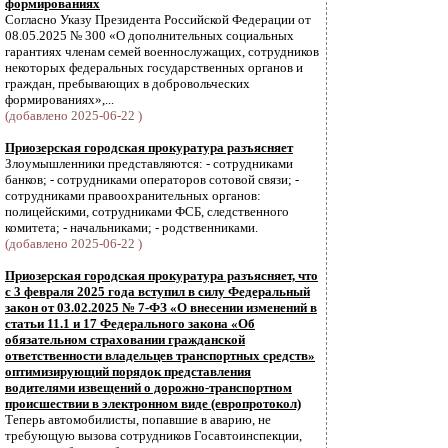
формированиях
Согласно Указу Президента Российской Федерации от
08.05.2025 № 300 «О дополнительных социальных
гарантиях членам семей военнослужащих, сотрудников
некоторых федеральных государственных органов и
граждан, пребывающих в добровольческих
формированиях»,...
(добавлено 2025-06-22 )
Приозерская городская прокуратура разъясняет
Злоумышленники представляются: - сотрудниками
банков; - сотрудниками операторов сотовой связи; -
сотрудниками правоохранительных органов:
полицейскими, сотрудниками ФСБ, следственного
комитета; - начальниками; - родственниками.
(добавлено 2025-06-22 )
Приозерская городская прокуратура разъясняет, что
с 3 февраля 2025 года вступил в силу Федеральный
закон от 03.02.2025 № 7-ФЗ «О внесении изменений в
статьи 11.1 и 17 Федерального закона «Об
обязательном страховании гражданской
ответственности владельцев транспортных средств»
оптимизирующий порядок представления
водителями извещений о дорожно-транспортном
происшествии в электронном виде (европротокол)
Теперь автомобилисты, попавшие в аварию, не
требующую вызова сотрудников Госавтоинспекции,