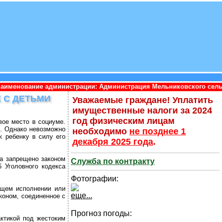
нистрации: Администрация Мельниковского сельского поселения 
 С ДЕТЬМИ
Уважаемые граждане! Уплатить
имущественные налоги за 2024
год физическим лицам
вое место в социуме.
х. Однако невозможно
необходимо
не позднее 1
 ребенку в силу его
декабря 2025 года
.
а запрещено законом
Служба по контракту
6 Уголовного кодекса
Фотографии:
ащем исполнении или
еще...
коном, соединенное с
Прогноз погоды:
ктикой под жестоким