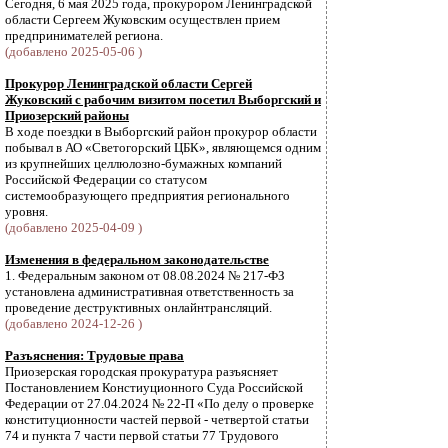
Сегодня, 6 мая 2025 года, прокурором Ленинградской
области Сергеем Жуковским осуществлен прием
предпринимателей региона.
(добавлено 2025-05-06 )
Прокурор Ленинградской области Сергей
Жуковский с рабочим визитом посетил Выборгский и
Приозерский районы
В ходе поездки в Выборгский район прокурор области
побывал в АО «Светогорский ЦБК», являющемся одним
из крупнейших целлюлозно-бумажных компаний
Российской Федерации со статусом
системообразующего предприятия регионального
уровня.
(добавлено 2025-04-09 )
Изменения в федеральном законодательстве
1. Федеральным законом от 08.08.2024 № 217-ФЗ
установлена административная ответственность за
проведение деструктивных онлайнтрансляций.
(добавлено 2024-12-26 )
Разъяснения: Трудовые права
Приозерская городская прокуратура разъясняет
Постановлением Констиуционного Суда Российской
Федерации от 27.04.2024 № 22-П «По делу о проверке
конституционности частей первой - четвертой статьи
74 и пункта 7 части первой статьи 77 Трудового