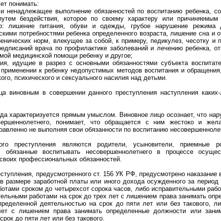
ет понимать:
ли ненадлежащее выполнение обязанностей по воспитанию ребенка, со
путем бездействия, которое по своему характеру или причиняемым
ер: лишение питания, обуви и одежды, грубое нарушение режима 
кими потребностями ребенка определенного возраста, лишение сна и 
енических норм, влекущее за собой, к примеру, педикулез, чесотку и 
едписаний врача по профилактике заболеваний и лечению ребенка, от
мой медицинской помощи ребенку и другое;
вия, идущие в разрез с основными обязанностями субъекта воспитате
в применении к ребенку недопустимых методов воспитания и обращени
ого, психического и сексуального насилия над детьми.
ца виновным в совершении данного преступления наступления каких-
да характеризуется прямым умыслом. Виновное лицо осознает, что нар
вершеннолетнего, понимает, что обращается с ним жестоко и жел
равленно не выполняя свои обязанности по воспитанию несовершенноле
ого преступления являются родители, усыновители, приемные р
а, обязанные воспитывать несовершеннолетнего в процессе осуще
 своих профессиональных обязанностей.
ступления, предусмотренного ст. 156 УК РФ, предусмотрено наказание 
в размере заработной платы или иного дохода осужденного за период 
отами сроком до четырехсот сорока часов, либо исправительными рабо
тельными работами на срок до трех лет с лишением права занимать оп
пределенной деятельностью на срок до пяти лет или без такового, л
лет с лишением права занимать определенные должности или зани
рок до пяти лет или без такового.