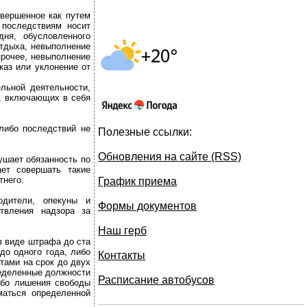
вершенное как путем
 последствиям носит
дня, обусловленного
отдыха, невыполнение
прочее, невыполнение
каз или уклонение от
льной деятельности,
я, включающих в себя
либо последствий не
Полезные ссылки:
Обновления на сайте (RSS)
ушает обязанность по
ает совершать такие
тнего.
График приема
одители, опекуны и
Формы документов
ствления надзора за
Наш герб
в виде штрафа до ста
до одного года, либо
Контакты
тами на срок до двух
ределенные должности
Расписание автобусов
ибо лишения свободы
маться определенной