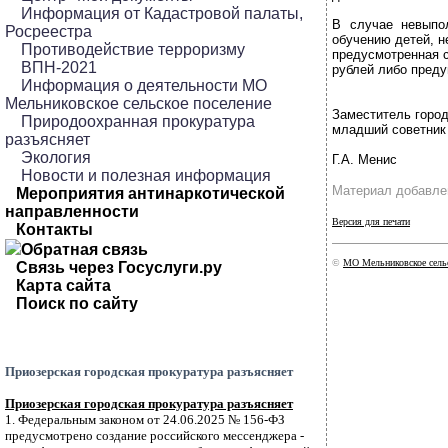
Информация от Кадастровой палаты,
В случае невыпо
Росреестра
обучению детей, н
Противодействие терроризму
предусмотренная с
ВПН-2021
рублей либо пред
Информация о деятельности МО
Мельниковское сельское поселение
Заместитель город
Природоохранная прокуратура
младший советник
разъясняет
Экология
Г.А. Менис
Новости и полезная информация
Материал добавлен
Мероприятия антинаркотической
направленности
Версия для печати
Контакты
Обратная связь
©
МО Мельниковское сельс
Связь через Госуслуги.ру
Карта сайта
Поиск по сайту
Приозерская городская прокуратура разъясняет
Приозерская городская прокуратура разъясняет
1. Федеральным законом от 24.06.2025 № 156-ФЗ
предусмотрено создание российского мессенджера -