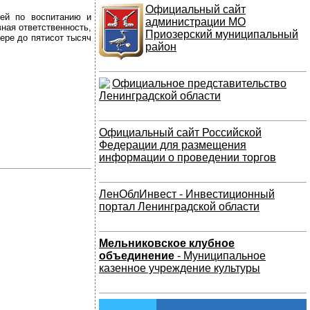
Официальный сайт
ей по воспитанию и
администрации МО
ная ответственность,
Приозерский муниципальный
ере до пятисот тысяч
район
Официальное представительство
Ленинградской области
Официальный сайт Российской
Федерации для размещения
информации о проведении торгов
ЛенОблИнвест - Инвестиционный
портал Ленинградской области
Мельниковское клубное
объединение
- Муниципальное
казенное учреждение культуры