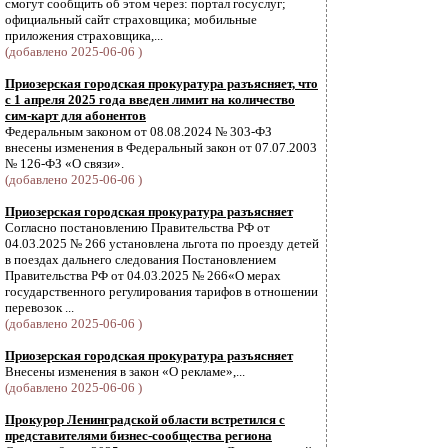
смогут сообщить об этом через: портал госуслуг;
официальный сайт страховщика; мобильные
приложения страховщика,...
(добавлено 2025-06-06 )
Приозерская городская прокуратура разъясняет, что
с 1 апреля 2025 года введен лимит на количество
сим-карт для абонентов
Федеральным законом от 08.08.2024 № 303-ФЗ
внесены изменения в Федеральный закон от 07.07.2003
№ 126-ФЗ «О связи».
(добавлено 2025-06-06 )
Приозерская городская прокуратура разъясняет
Согласно постановлению Правительства РФ от
04.03.2025 № 266 установлена льгота по проезду детей
в поездах дальнего следования Постановлением
Правительства РФ от 04.03.2025 № 266«О мерах
государственного регулирования тарифов в отношении
перевозок ...
(добавлено 2025-06-06 )
Приозерская городская прокуратура разъясняет
Внесены изменения в закон «О рекламе»,...
(добавлено 2025-06-06 )
Прокурор Ленинградской области встретился с
представителями бизнес-сообщества региона