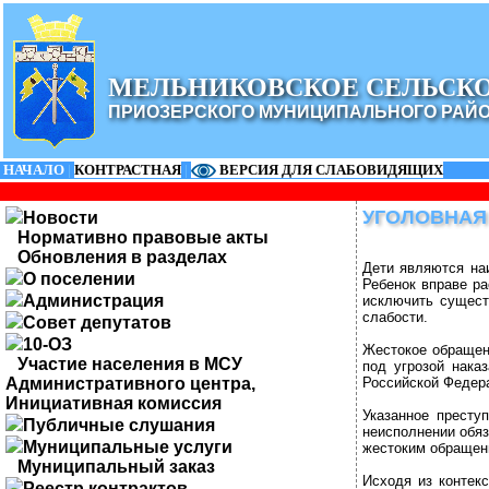
МЕЛЬНИКОВСКОЕ СЕЛЬСК
ПРИОЗЕРСКОГО МУНИЦИПАЛЬНОГО РАЙ
НАЧАЛО
|
КОНТРАСТНАЯ
|
ВЕРСИЯ ДЛЯ СЛАБОВИДЯЩИХ
УГОЛОВНАЯ
Новости
Нормативно правовые акты
Обновления в разделах
Дети являются на
О поселении
Ребенок вправе р
Администрация
исключить сущест
слабости.
Совет депутатов
10-ОЗ
Жестокое обращен
Участие населения в МСУ
под угрозой нака
Административного центра,
Российской Федер
Инициативная комиссия
Указанное престу
Публичные слушания
неисполнении обяз
Муниципальные услуги
жестоким обращен
Муниципальный заказ
Исходя из контек
Реестр контрактов