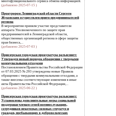
многофункционального сервиса обмена информацией.
(добавлено 2025-07-15 )
Прокурором Ленинградской области Сергеем
Жуковским осуществлен прием предпринимателей
региона
В мероприятии приняли участие представители
аппарата Уполномоченного по защите прав
предпринимателей в Ленинградской области,
общественных организаций региона в сфере защиты
прав бизнеса,...
(добавлено 2025-07-03 )
Приозерская городская прокуратура разъясняет:
Утвержден новый порядок обращения с твердыми
коммунальными отходами
Постановлением Правительства Российской Федерации
от 07.03.2025 № 293 утверждены новые Правила
обращения с твердыми коммунальными отходами, а
также внесены соответствующие изменения в иные
акты Правительства Российской Федерации,...
(добавлено 2025-06-22 )
Приозерская городская прокуратура разъясняет:
Установлены дополнительные меры социальной
поддержки членам семей военнослужащих,
сотрудников некоторых силовых структур и
граждан, пребывающих в добровольческих