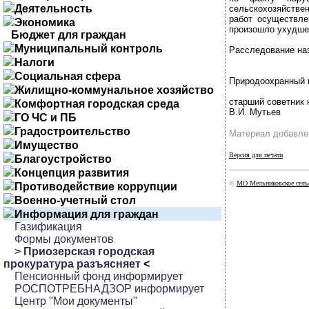
Деятельность
сельскохозяйстве
работ осуществле
Экономика
произошло ухудшен
Бюджет для граждан
Муниципальный контроль
Расследование наз
Налоги
Социальная сфера
Природоохранный 
Жилищно-коммунальное хозяйство
старший советник
Комфортная городская среда
В.И. Мутьев
ГО ЧС и ПБ
Градостроительство
Материал добавлен
Имущество
Версия для печати
Благоустройство
Концепция развития
©
МО Мельниковское сельс
Противодействие коррупции
Военно-учетный стол
Информация для граждан
Газификация
Формы документов
>
Приозерская городская
прокуратура разъясняет
<
Пенсионный фонд информирует
РОСПОТРЕБНАДЗОР информирует
Центр "Мои документы"