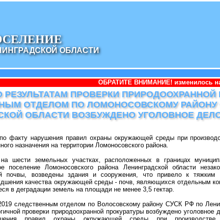
ОСЕЛЕНИЕ
НИНГРАДСКОЙ ОБЛАСТИ
ОБРАТИТЕ ВНИМАНИЕ! изменилось наименование админ
 ПО РЕЗУЛЬТАТАМ ПРОВЕРКИ ПРИРОДООХРАННОЙ
НЫМ ОТДЕЛОМ ПО ЛОМОНОСОВСКОМУ РАЙОНУ 
СКОЙ ОБЛАСТИ ВОЗБУЖДЕНО УГОЛОВНОЕ ДЕЛ
 по факту нарушения правил охраны окружающей среды при производс
ного назначения на территории Ломоносовского района.
 на шести земельных участках, расположенных в границах муницип
е поселение Ломоносовского района Ленинградской области незак
й почвы, возведены здания и сооружения, что привело к тяжким 
удшения качества окружающей среды - почв, являющихся отдельным ко
ся в деградации земель на площади не менее 3,5 гектар.
.2019 следственным отделом по Волосовскому району СУСК РФ по Лени
гичной проверки природоохранной прокуратуры возбуждено уголовное д
шения правил охраны окружающей среды при производстве