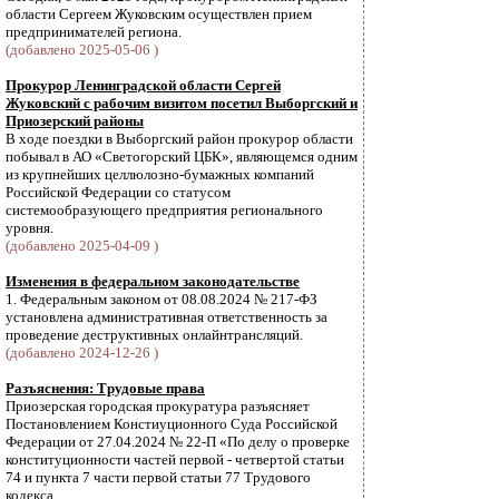
области Сергеем Жуковским осуществлен прием
предпринимателей региона.
(добавлено 2025-05-06 )
Прокурор Ленинградской области Сергей
Жуковский с рабочим визитом посетил Выборгский и
Приозерский районы
В ходе поездки в Выборгский район прокурор области
побывал в АО «Светогорский ЦБК», являющемся одним
из крупнейших целлюлозно-бумажных компаний
Российской Федерации со статусом
системообразующего предприятия регионального
уровня.
(добавлено 2025-04-09 )
Изменения в федеральном законодательстве
1. Федеральным законом от 08.08.2024 № 217-ФЗ
установлена административная ответственность за
проведение деструктивных онлайнтрансляций.
(добавлено 2024-12-26 )
Разъяснения: Трудовые права
Приозерская городская прокуратура разъясняет
Постановлением Констиуционного Суда Российской
Федерации от 27.04.2024 № 22-П «По делу о проверке
конституционности частей первой - четвертой статьи
74 и пункта 7 части первой статьи 77 Трудового
кодекса ...