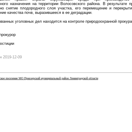
нного назначения на территории Волосовского района. В результате 
но снятие плодородного слоя участка, его перемещение и перекрытие
ие качества почв, выразившееся в ее деградации.
ванных уголовных дел находится на контроле природоохранной прокура
прокурор
 юстиции
 2019-12-09
кое поселение МО Приозерский муниципальный район Ленинградской области