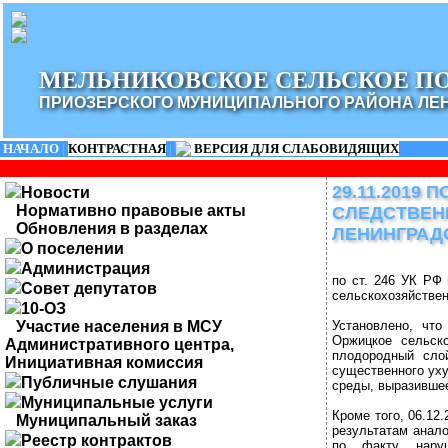
МЕЛЬНИКОВСКОЕ СЕЛЬСКОЕ П
ПРИОЗЕРСКОГО МУНИЦИПАЛЬНОГО РАЙОНА ЛЕ
НАЧАЛО
|
КОНТРАСТНАЯ
|
ВЕРСИЯ ДЛЯ СЛАБОВИДЯЩИХ
29.11.2019
Новости
Нормативно правовые акты
СЛЕДСТВЕН
Обновления в разделах
ЛЕНИНГРАД
О поселении
Администрация
по ст. 246 УК РФ
Совет депутатов
сельскохозяйствен
10-ОЗ
Участие населения в МСУ
Установлено, что
Оржицкое сельско
Административного центра,
плодородный сло
Инициативная комиссия
существенного ух
Публичные слушания
среды, выразившее
Муниципальные услуги
Кроме того, 06.12
Муниципальный заказ
результатам анало
Реестр контрактов
по факту нару