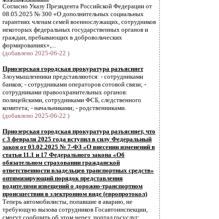
Согласно Указу Президента Российской Федерации от
08.05.2025 № 300 «О дополнительных социальных
гарантиях членам семей военнослужащих, сотрудников
некоторых федеральных государственных органов и
граждан, пребывающих в добровольческих
формированиях»,...
(добавлено 2025-06-22 )
Приозерская городская прокуратура разъясняет
Злоумышленники представляются: - сотрудниками
банков; - сотрудниками операторов сотовой связи; -
сотрудниками правоохранительных органов:
полицейскими, сотрудниками ФСБ, следственного
комитета; - начальниками; - родственниками.
(добавлено 2025-06-22 )
Приозерская городская прокуратура разъясняет, что
с 3 февраля 2025 года вступил в силу Федеральный
закон от 03.02.2025 № 7-ФЗ «О внесении изменений в
статьи 11.1 и 17 Федерального закона «Об
обязательном страховании гражданской
ответственности владельцев транспортных средств»
оптимизирующий порядок представления
водителями извещений о дорожно-транспортном
происшествии в электронном виде (европротокол)
Теперь автомобилисты, попавшие в аварию, не
требующую вызова сотрудников Госавтоинспекции,
смогут сообщить об этом через: портал госуслуг;