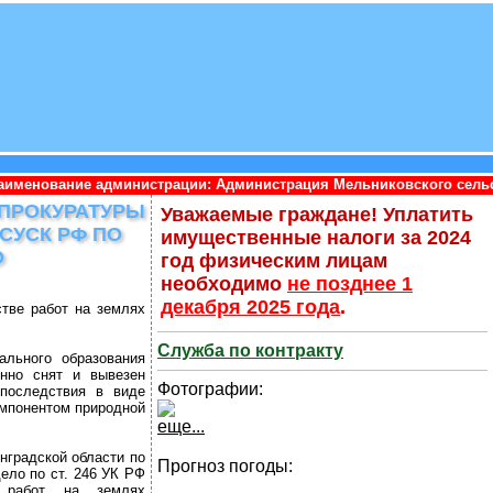
истрации: Администрация Мельниковского сельского поселения П
 ПРОКУРАТУРЫ
Уважаемые граждане! Уплатить
СУСК РФ ПО
имущественные налоги за 2024
О
год физическим лицам
необходимо
не позднее 1
декабря 2025 года
.
тве работ на землях
Служба по контракту
ального образования
онно снят и вывезен
Фотографии:
последствия в виде
мпонентом природной
еще...
нградской области по
Прогноз погоды:
ело по ст. 246 УК РФ
 работ на землях