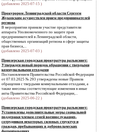
(добавлено 2025-07-15 )
Прокурором Ленинградской области Сергеем
Жуковским осуществлен прием предпринимателей
региона
В мероприятии приняли участие представители
аппарата Уполномоченного по защите прав
предпринимателей в Ленинградской области,
общественных организаций региона в сфере защиты
прав бизнеса,...
(добавлено 2025-07-03 )
Приозерская городская прокуратура разъясняет:
Утвержден новый порядок обращения с твердыми
коммунальными отходами
Постановлением Правительства Российской Федерации
от 07.03.2025 № 293 утверждены новые Правила
обращения с твердыми коммунальными отходами, а
также внесены соответствующие изменения в иные
акты Правительства Российской Федерации,...
(добавлено 2025-06-22 )
Приозерская городская прокуратура разъясняет:
Установлены дополнительные меры социальной
поддержки членам семей военнослужащих,
сотрудников некоторых силовых структур и
граждан, пребывающих в добровольческих
формированиях