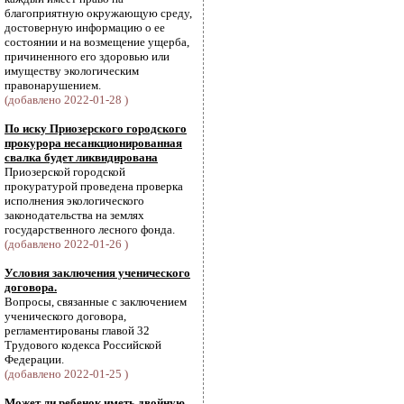
благоприятную окружающую среду,
достоверную информацию о ее
состоянии и на возмещение ущерба,
причиненного его здоровью или
имуществу экологическим
правонарушением.
(добавлено 2022-01-28 )
По иску Приозерского городского
прокурора несанкционированная
свалка будет ликвидирована
Приозерской городской
прокуратурой проведена проверка
исполнения экологического
законодательства на землях
государственного лесного фонда.
(добавлено 2022-01-26 )
Условия заключения ученического
договора.
Вопросы, связанные с заключением
ученического договора,
регламентированы главой 32
Трудового кодекса Российской
Федерации.
(добавлено 2022-01-25 )
Может ли ребенок иметь двойную