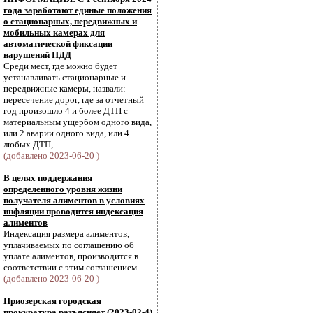
года заработают единые положения
о стационарных, передвижных и
мобильных камерах для
автоматической фиксации
нарушений ПДД
Среди мест, где можно будет
устанавливать стационарные и
передвижные камеры, назвали: -
пересечение дорог, где за отчетный
год произошло 4 и более ДТП с
материальным ущербом одного вида,
или 2 аварии одного вида, или 4
любых ДТП,...
(добавлено 2023-06-20 )
В целях поддержания
определенного уровня жизни
получателя алиментов в условиях
инфляции проводится индексация
алиментов
Индексация размера алиментов,
уплачиваемых по соглашению об
уплате алиментов, производится в
соответствии с этим соглашением.
(добавлено 2023-06-20 )
Приозерская городская
прокуратура разъясняет (2023-02-4)