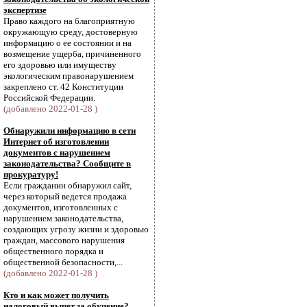
экспертизе
Право каждого на благоприятную
окружающую среду, достоверную
информацию о ее состоянии и на
возмещение ущерба, причиненного
его здоровью или имуществу
экологическим правонарушением
закреплено ст. 42 Конституции
Российской Федерации.
(добавлено 2022-01-28 )
Обнаружили информацию в сети
Интернет об изготовлении
документов с нарушением
законодательства? Сообщите в
прокуратуру!
Если гражданин обнаружил сайт,
через который ведется продажа
документов, изготовленных с
нарушением законодательства,
создающих угрозу жизни и здоровью
граждан, массового нарушения
общественного порядка и
общественной безопасности,...
(добавлено 2022-01-28 )
Кто и как может получить
налоговый вычет за обучение?