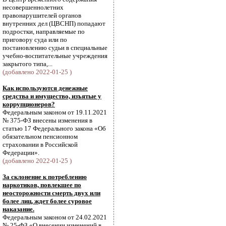
несовершеннолетних
правонарушителей органов
внутренних дел (ЦВСНП) попадают
подростки, направляемые по
приговору суда или по
постановлению судьи в специальные
учебно-воспитательные учреждения
закрытого типа,...
(добавлено 2022-01-25 )
Как используются денежные
средства и имущество, изъятые у
коррупционеров?
Федеральным законом от 19.11.2021
№ 375-ФЗ внесены изменения в
статью 17 Федерального закона «Об
обязательном пенсионном
страховании в Российской
Федерации».
(добавлено 2022-01-25 )
За склонение к потреблению
наркотиков, повлекшее по
неосторожности смерть двух или
более лиц, ждет более суровое
наказание.
Федеральным законом от 24.02.2021
№ 25-ФЗ «О внесении изменений в