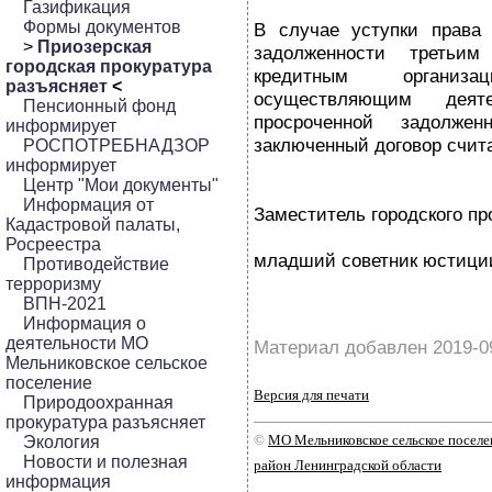
Газификация
Формы документов
В случае уступки права 
>
Приозерская
задолженности третьи
городская прокуратура
кредитным органи
разъясняет
<
осуществляющим деят
Пенсионный фонд
просроченной задолжен
информирует
заключенный договор счит
РОСПОТРЕБНАДЗОР
информирует
Центр "Мои документы"
Информация от
Заместитель городского пр
Кадастровой палаты,
Росреестра
младший советник юстици
Противодействие
терроризму
ВПН-2021
Информация о
деятельности МО
Материал добавлен 2019-0
Мельниковское сельское
поселение
Версия для печати
Природоохранная
прокуратура разъясняет
©
МО Мельниковское сельское посел
Экология
Новости и полезная
район Ленинградской области
информация