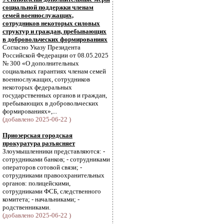
социальной поддержки членам
семей военнослужащих,
сотрудников некоторых силовых
структур и граждан, пребывающих
в добровольческих формированиях
Согласно Указу Президента
Российской Федерации от 08.05.2025
№ 300 «О дополнительных
социальных гарантиях членам семей
военнослужащих, сотрудников
некоторых федеральных
государственных органов и граждан,
пребывающих в добровольческих
формированиях»,...
(добавлено 2025-06-22 )
Приозерская городская
прокуратура разъясняет
Злоумышленники представляются: -
сотрудниками банков; - сотрудниками
операторов сотовой связи; -
сотрудниками правоохранительных
органов: полицейскими,
сотрудниками ФСБ, следственного
комитета; - начальниками; -
родственниками.
(добавлено 2025-06-22 )