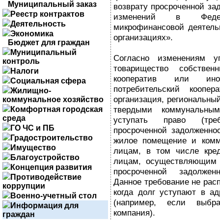
Муниципальный заказ
возврату просроченной за
Реестр контрактов
изменений в Феде
Деятельность
микрофинансовой деятель
Экономика
организациях».
Бюджет для граждан
Муниципальный
Согласно изменениям уп
контроль
товарищество собствен
Налоги
кооператив или иной
Социальная сфера
потребительский коопер
Жилищно-
организация, региональны
коммунальное хозяйство
твердыми коммунальны
Комфортная городская
среда
уступать право (тре
ГО ЧС и ПБ
просроченной задолженно
Градостроительство
жилое помещение и комм
Имущество
лицам, в том числе кре
Благоустройство
лицам, осуществляющим д
Концепция развития
просроченной задолжен
Противодействие
Данное требование не расп
коррупции
когда долг уступают в ад
Военно-учетный стол
(например, если выбр
Информация для
компания).
граждан