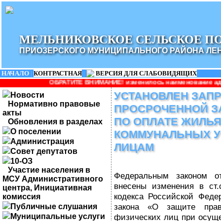
МЕЛЬНИКОВСКОЕ СЕЛЬСКОЕ П
ПРИОЗЕРСКОГО МУНИЦИПАЛЬНОГО РАЙОНА ЛЕ
НАЧАЛО
|
КОНТРАСТНАЯ
|
ВЕРСИЯ ДЛЯ СЛАБОВИДЯЩИХ
РАТИТЕ ВНИМАНИЕ! изменилось наименование администрации: Адми
УСТАНОВЛЕН ЗАПР
Новости
Нормативно правовые
ПРОСРОЧЕННОЙ З
акты
ПО ОПЛАТЕ ЖИЛЬЯ
Обновления в разделах
О поселении
КОММУНАЛЬНЫХ У
Администрация
ЛИЦАМ
Совет депутатов
10-ОЗ
Участие населения в
Федеральным законом о
МСУ Административного
внесены изменения в ст.
центра, Инициативная
кодекса Российской Федер
комиссия
закона «О защите прав
Публичные слушания
Муниципальные услуги
физических лиц при осуще