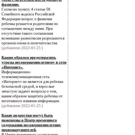
фамилию.
Согласно пункту 4 статьи 58
Семейного кодекса Российской
Федерации вопрос о фамилии
ребенка решается родителями по
соглашению между ними. При
отсутствии такого соглашения
возникшие разногласия разрешаются
органом опеки и попечительства.
(добавлено 2022-01-25 )
Каким образом предотвратить
угрозы несовершеннолетнему в сети
«Интернет».
Информационно-
телекоммуникационная сеть
«Интернет» не является для ребенка
безопасной средой, и взрослые
зачастую задают вопросы о том,
каким образом защитить ребенка от
негативного влияния информации.
(добавлено 2022-01-25 )
Какие подростки могут быть
помещены в Центр временного
содержания несовершеннолетних
правонарушителей.
В Центр временного содержания