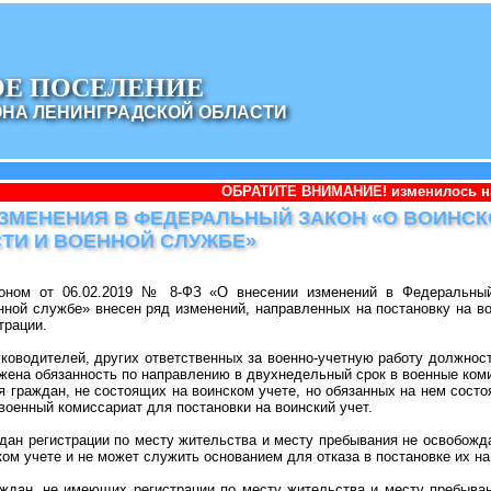
ОЕ ПОСЕЛЕНИЕ
ОНА ЛЕНИНГРАДСКОЙ ОБЛАСТИ
ОБРАТИТЕ ВНИМАНИЕ! изменилось наименование 
ЗМЕНЕНИЯ В ФЕДЕРАЛЬНЫЙ ЗАКОН «О ВОИНС
ТИ И ВОЕННОЙ СЛУЖБЕ»
оном от 06.02.2019 № 8-ФЗ «О внесении изменений в Федеральный
нной службе» внесен ряд изменений, направленных на постановку на во
трации.
уководителей, других ответственных за военно-учетную работу должност
жена обязанность по направлению в двухнедельный срок в военные ком
 граждан, не состоящих на воинском учете, но обязанных на нем состоя
военный комиссариат для постановки на воинский учет.
дан регистрации по месту жительства и месту пребывания не освобожда
ком учете и не может служить основанием для отказа в постановке их на
аждан, не имеющих регистрации по месту жительства и месту пребыван