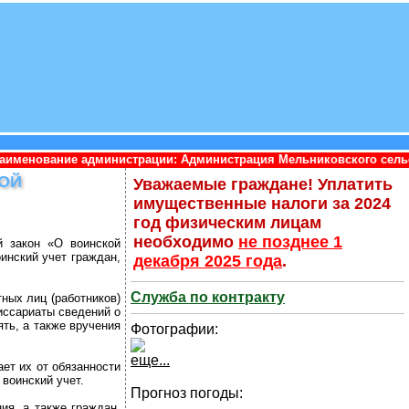
администрации: Администрация Мельниковского сельского поселе
КОЙ
Уважаемые граждане! Уплатить
имущественные налоги за 2024
год физическим лицам
необходимо
не позднее 1
 закон «О воинской
инский учет граждан,
декабря 2025 года
.
Служба по контракту
ных лиц (работников)
иссариаты сведений о
ть, а также вручения
Фотографии:
еще...
ет их от обязанности
 воинский учет.
Прогноз погоды:
ия, а также граждан,