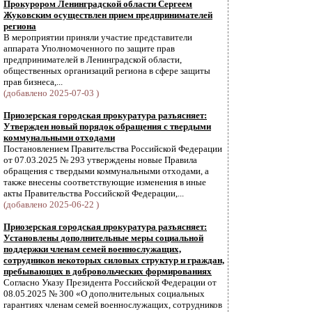
Прокурором Ленинградской области Сергеем
Жуковским осуществлен прием предпринимателей
региона
В мероприятии приняли участие представители
аппарата Уполномоченного по защите прав
предпринимателей в Ленинградской области,
общественных организаций региона в сфере защиты
прав бизнеса,...
(добавлено 2025-07-03 )
Приозерская городская прокуратура разъясняет:
Утвержден новый порядок обращения с твердыми
коммунальными отходами
Постановлением Правительства Российской Федерации
от 07.03.2025 № 293 утверждены новые Правила
обращения с твердыми коммунальными отходами, а
также внесены соответствующие изменения в иные
акты Правительства Российской Федерации,...
(добавлено 2025-06-22 )
Приозерская городская прокуратура разъясняет:
Установлены дополнительные меры социальной
поддержки членам семей военнослужащих,
сотрудников некоторых силовых структур и граждан,
пребывающих в добровольческих формированиях
Согласно Указу Президента Российской Федерации от
08.05.2025 № 300 «О дополнительных социальных
гарантиях членам семей военнослужащих, сотрудников