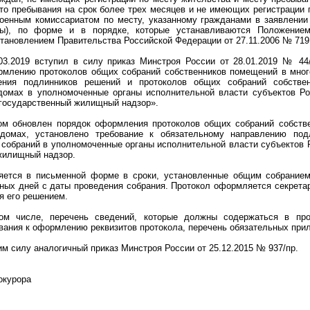
то пребывания на срок более трех месяцев и не имеющих регистрации 
оенным комиссариатом по месту, указанному гражданами в заявлении 
бы), по форме и в порядке, которые устанавливаются Положением
тановлением Правительства Российской Федерации от 27.11.2006 № 719
.03.2019 вступил в силу приказ Минстроя России от 28.01.2019 № 44
рмлению протоколов общих собраний собственников помещений в мног
ения подлинников решений и протоколов общих собраний собстве
домах в уполномоченные органы исполнительной власти субъектов Ро
осударственный жилищный надзор».
ом обновлен порядок оформления протоколов общих собраний собств
 домах, установлено требование к обязательному направлению по
 собраний в уполномоченные органы исполнительной власти субъектов
жилищный надзор.
ется в письменной форме в сроки, установленные общим собранием
рных дней с даты проведения собрания. Протокол оформляется секрета
я его решением.
ом числе, перечень сведений, которые должны содержаться в про
вания к оформлению реквизитов протокола, перечень обязательных прил
м силу аналогичный приказ Минстроя России от 25.12.2015 № 937/пр.
рокурора