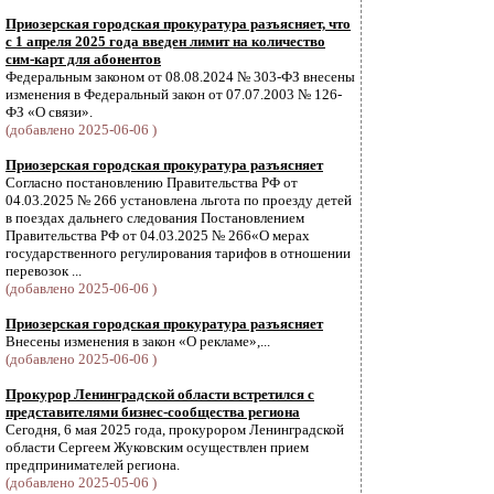
Приозерская городская прокуратура разъясняет, что
с 1 апреля 2025 года введен лимит на количество
сим-карт для абонентов
Федеральным законом от 08.08.2024 № 303-ФЗ внесены
изменения в Федеральный закон от 07.07.2003 № 126-
ФЗ «О связи».
(добавлено 2025-06-06 )
Приозерская городская прокуратура разъясняет
Согласно постановлению Правительства РФ от
04.03.2025 № 266 установлена льгота по проезду детей
в поездах дальнего следования Постановлением
Правительства РФ от 04.03.2025 № 266«О мерах
государственного регулирования тарифов в отношении
перевозок ...
(добавлено 2025-06-06 )
Приозерская городская прокуратура разъясняет
Внесены изменения в закон «О рекламе»,...
(добавлено 2025-06-06 )
Прокурор Ленинградской области встретился с
представителями бизнес-сообщества региона
Сегодня, 6 мая 2025 года, прокурором Ленинградской
области Сергеем Жуковским осуществлен прием
предпринимателей региона.
(добавлено 2025-05-06 )