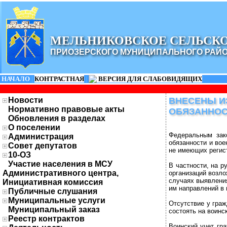
МЕЛЬНИКОВСКОЕ СЕЛЬСК
ПРИОЗЕРСКОГО МУНИЦИПАЛЬНОГО РАЙ
НАЧАЛО
|
КОНТРАСТНАЯ
|
ВЕРСИЯ ДЛЯ СЛАБОВИДЯЩИХ
Новости
ВНЕСЕНЫ И
Нормативно правовые акты
ОБЯЗАННОС
Обновления в разделах
О поселении
Федеральным зак
Администрация
обязанности и вое
Совет депутатов
не имеющих регис
10-ОЗ
Участие населения в МСУ
В частности, на р
Административного центра,
организаций возло
случаях выявления
Инициативная комиссия
им направлений в 
Публичные слушания
Муниципальные услуги
Отсутствие у граж
Муниципальный заказ
состоять на воинс
Реестр контрактов
Воинский учет гр