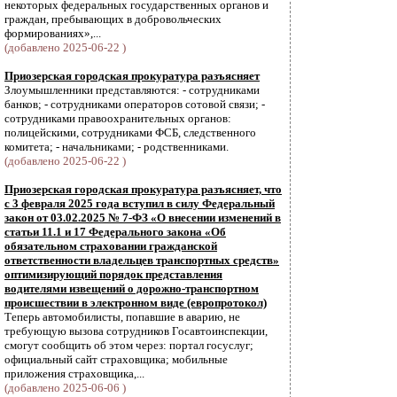
некоторых федеральных государственных органов и
граждан, пребывающих в добровольческих
формированиях»,...
(добавлено 2025-06-22 )
Приозерская городская прокуратура разъясняет
Злоумышленники представляются: - сотрудниками
банков; - сотрудниками операторов сотовой связи; -
сотрудниками правоохранительных органов:
полицейскими, сотрудниками ФСБ, следственного
комитета; - начальниками; - родственниками.
(добавлено 2025-06-22 )
Приозерская городская прокуратура разъясняет, что
с 3 февраля 2025 года вступил в силу Федеральный
закон от 03.02.2025 № 7-ФЗ «О внесении изменений в
статьи 11.1 и 17 Федерального закона «Об
обязательном страховании гражданской
ответственности владельцев транспортных средств»
оптимизирующий порядок представления
водителями извещений о дорожно-транспортном
происшествии в электронном виде (европротокол)
Теперь автомобилисты, попавшие в аварию, не
требующую вызова сотрудников Госавтоинспекции,
смогут сообщить об этом через: портал госуслуг;
официальный сайт страховщика; мобильные
приложения страховщика,...
(добавлено 2025-06-06 )