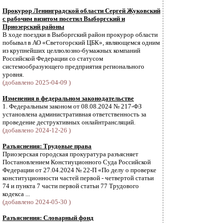
Прокурор Ленинградской области Сергей Жуковский
с рабочим визитом посетил Выборгский и
Приозерский районы
В ходе поездки в Выборгский район прокурор области
побывал в АО «Светогорский ЦБК», являющемся одним
из крупнейших целлюлозно-бумажных компаний
Российской Федерации со статусом
системообразующего предприятия регионального
уровня.
(добавлено 2025-04-09 )
Изменения в федеральном законодательстве
1. Федеральным законом от 08.08.2024 № 217-ФЗ
установлена административная ответственность за
проведение деструктивных онлайнтрансляций.
(добавлено 2024-12-26 )
Разъяснения: Трудовые права
Приозерская городская прокуратура разъясняет
Постановлением Констиуционного Суда Российской
Федерации от 27.04.2024 № 22-П «По делу о проверке
конституционности частей первой - четвертой статьи
74 и пункта 7 части первой статьи 77 Трудового
кодекса ...
(добавлено 2024-05-30 )
Разъяснения: Словарный фонд