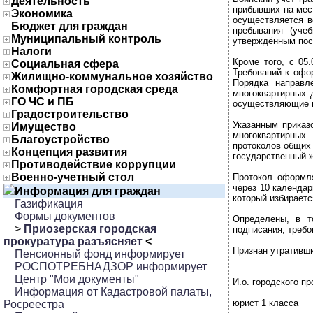
Деятельность
прибывших на мес
Экономика
осуществляется в
Бюджет для граждан
пребывания (уче
Муниципальный контроль
утверждённым пос
Налоги
Кроме того, с 05
Социальная сфера
Требований к офо
Жилищно-коммунальное хозяйство
Порядка направл
Комфортная городская среда
многоквартирных 
ГО ЧС и ПБ
осуществляющие г
Градостроительство
Указанным приказ
Имущество
многоквартирных
Благоустройство
протоколов общих
Концепция развития
государственный 
Противодействие коррупции
Военно-учетный стол
Протокол оформля
через 10 календа
Информация для граждан
который избираетс
Газификация
Формы документов
Определены, в т
>
Приозерская городская
подписания, требо
прокуратура разъясняет
<
Признан утративши
Пенсионный фонд информирует
РОСПОТРЕБНАДЗОР информирует
Центр "Мои документы"
И.о. городского п
Информация от Кадастровой палаты,
юрист 1 класса
Росреестра