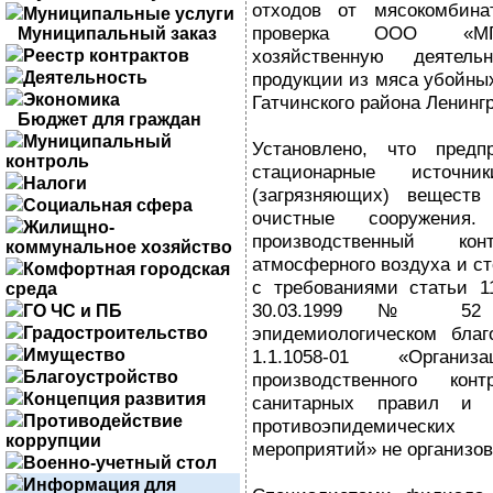
отходов от мясокомбинат
Муниципальные услуги
проверка ООО «МГК
Муниципальный заказ
хозяйственную деятель
Реестр контрактов
Деятельность
продукции из мяса убойны
Экономика
Гатчинского района Ленинг
Бюджет для граждан
Муниципальный
Установлено, что предп
контроль
стационарные источн
Налоги
(загрязняющих) веществ
Социальная сфера
очистные сооружения.
Жилищно-
производственный ко
коммунальное хозяйство
атмосферного воздуха и ст
Комфортная городская
с требованиями статьи 1
среда
30.03.1999 № 52 
ГО ЧС и ПБ
эпидемиологическом благ
Градостроительство
Имущество
1.1.1058-01 «Орган
Благоустройство
производственного ко
Концепция развития
санитарных правил и в
Противодействие
противоэпидемически
коррупции
мероприятий» не организов
Военно-учетный стол
Информация для