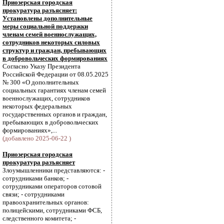
Приозерская городская
прокуратура разъясняет:
Установлены дополнительные
меры социальной поддержки
членам семей военнослужащих,
сотрудников некоторых силовых
структур и граждан, пребывающих
в добровольческих формированиях
Согласно Указу Президента
Российской Федерации от 08.05.2025
№ 300 «О дополнительных
социальных гарантиях членам семей
военнослужащих, сотрудников
некоторых федеральных
государственных органов и граждан,
пребывающих в добровольческих
формированиях»,...
(добавлено 2025-06-22 )
Приозерская городская
прокуратура разъясняет
Злоумышленники представляются: -
сотрудниками банков; -
сотрудниками операторов сотовой
связи; - сотрудниками
правоохранительных органов:
полицейскими, сотрудниками ФСБ,
следственного комитета; -