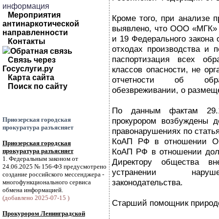
информация
Мероприятия
Кроме того, при анализе 
антинаркотической
выявлено, что ООО «МГК» 
направленности
и 19 Федерального закона 
Контакты
отходах производства и п
Обратная связь
паспортизация всех обр
Связь через
Госуслуги.ру
классов опасности, не орг
Карта сайта
отчетности об образ
Поиск по сайту
обезвреживании, о размещ
По данным фактам 29.1
Приозерская городская
прокурором возбуждены д
прокуратура разъясняет
правонарушениях по статьям
КоАП РФ в отношении ОО
Приозерская городская
КоАП РФ в отношении дол
прокуратура разъясняет
1. Федеральным законом от
Директору общества вн
24.06.2025 № 156-ФЗ предусмотрено
устранении наруш
создание российского мессенджера -
законодательства.
многофункционального сервиса
обмена информацией.
(добавлено 2025-07-15 )
Старший помощник природо
Прокурором Ленинградской