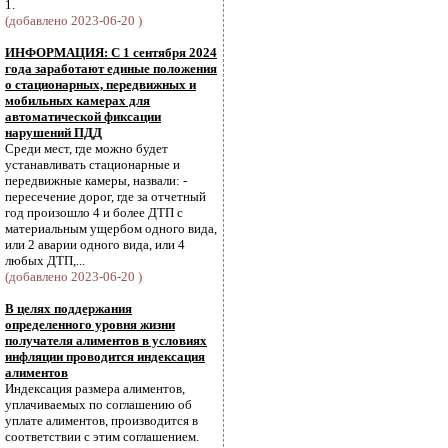
1.
(добавлено 2023-06-20 )
ИНФОРМАЦИЯ: С 1 сентября 2024
года заработают единые положения
о стационарных, передвижных и
мобильных камерах для
автоматической фиксации
нарушений ПДД
Среди мест, где можно будет
устанавливать стационарные и
передвижные камеры, назвали: -
пересечение дорог, где за отчетный
год произошло 4 и более ДТП с
материальным ущербом одного вида,
или 2 аварии одного вида, или 4
любых ДТП,...
(добавлено 2023-06-20 )
В целях поддержания
определенного уровня жизни
получателя алиментов в условиях
инфляции проводится индексация
алиментов
Индексация размера алиментов,
уплачиваемых по соглашению об
уплате алиментов, производится в
соответствии с этим соглашением.