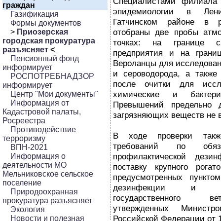
Специалистами филиала
граждан
эпидемиологии в Лени
Газификация
Гатчинском районе в р
Формы документов
отобраны две пробы атмо
>
Приозерская
городская прокуратура
точках: на границе са
разъясняет
<
предприятия и на грани
Пенсионный фонд
Вероланцы для исследован
информирует
и сероводорода, а также
РОСПОТРЕБНАДЗОР
после очитки для иссл
информирует
химические и бактерио
Центр "Мои документы"
Информация от
Превышений предельно д
Кадастровой палаты,
загрязняющих веществ не 
Росреестра
Противодействие
В ходе проверки такж
терроризму
требований по обяз
ВПН-2021
профилактической дезин
Информация о
деятельности МО
поставку крупного рогато
Мельниковское сельское
предусмотренных пункто
поселение
дезинфекции и де
Природоохранная
государственного ве
прокуратура разъясняет
утвержденных Министро
Экология
Российской Федерации от 1
Новости и полезная