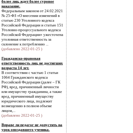
более лиц, ждет более суровое
наказание.
Федеральным законом от 24.02.2021
№ 25-ФЗ «О внесении изменений в
статью 230 Уголовного кодекса
Российской Федерации и статью 151
Уголовно-процессуального кодекса
Российской Федерации» ужесточена
уголовная ответственность за
склонение к потреблению ...
(добавлено 2022-01-25 )
Гражданско-правовая
ответственность лиц, не достигших
возраста 14 лет.
В соответствии с частью 1 статьи
1064 Гражданского кодекса
Российской Федерации (далее – ГК
РФ), вред, причиненный личности
или имуществу гражданина, а также
вред, причиненный имуществу
юридического лица, подлежит
возмещению в полном объеме
лицом,...
(добавлено 2022-01-25 )
Вправе ли педагог не допустить на
урок опоздавшего ученика.