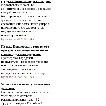
среда их обитания подлежат охране
В соответствии со ст. 42
Конституции Российской Федерации
каждый имеет право на
благоприятную окружающую среду,
достоверную информацию о ее
состоянии и на возмещение ущерба,
причиненного его здоровью или
имуществу экологическим
правонарушением.
(добавлено 2022-01-28 )
По иску Приозерского городского
прокурора несанкционированная
свалка будет ликвидирована
Приозерской городской
прокуратурой проведена проверка
исполнения экологического
законодательства на землях
государственного лесного фонда.
(добавлено 2022-01-26 )
Условия заключения ученического
договора.
Вопросы, связанные с заключением
ученического договора,
регламентированы главой 32
Трудового кодекса Российской