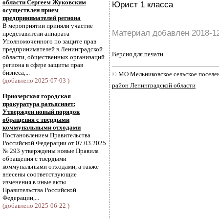
области Сергеем Жуковским
Юрист 1 класса
осуществлен прием
предпринимателей региона
В мероприятии приняли участие
Материал добавлен 2018-1
представители аппарата
Уполномоченного по защите прав
предпринимателей в Ленинградской
Версия для печати
области, общественных организаций
региона в сфере защиты прав
бизнеса,...
©
МО Мельниковское сельское посел
(добавлено 2025-07-03 )
район Ленинградской области
Приозерская городская
прокуратура разъясняет:
Утвержден новый порядок
обращения с твердыми
коммунальными отходами
Постановлением Правительства
Российской Федерации от 07.03.2025
№ 293 утверждены новые Правила
обращения с твердыми
коммунальными отходами, а также
внесены соответствующие
изменения в иные акты
Правительства Российской
Федерации,...
(добавлено 2025-06-22 )