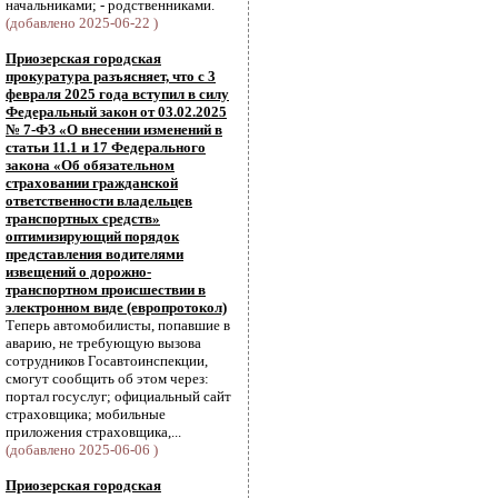
начальниками; - родственниками.
(добавлено 2025-06-22 )
Приозерская городская
прокуратура разъясняет, что с 3
февраля 2025 года вступил в силу
Федеральный закон от 03.02.2025
№ 7-ФЗ «О внесении изменений в
статьи 11.1 и 17 Федерального
закона «Об обязательном
страховании гражданской
ответственности владельцев
транспортных средств»
оптимизирующий порядок
представления водителями
извещений о дорожно-
транспортном происшествии в
электронном виде (европротокол)
Теперь автомобилисты, попавшие в
аварию, не требующую вызова
сотрудников Госавтоинспекции,
смогут сообщить об этом через:
портал госуслуг; официальный сайт
страховщика; мобильные
приложения страховщика,...
(добавлено 2025-06-06 )
Приозерская городская