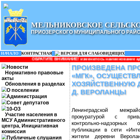
МЕЛЬНИКОВСКОЕ СЕЛЬСК
ПРИОЗЕРСКОГО МУНИЦИПАЛЬНОГО РАЙ
НАЧАЛО
|
КОНТРАСТНАЯ
|
ВЕРСИЯ ДЛЯ СЛАБОВИДЯЩИХ
РАТИТЕ ВНИМАНИЕ! изменилось наименование администрации: Адми
ПРОИЗВЕДЕНА ПР
Новости
Нормативно правовые
«МГК», ОСУЩЕСТ
акты
ХОЗЯЙСТВЕННУЮ 
Обновления в разделах
О поселении
Д. ВЕРОЛАНЦЫ
Администрация
Совет депутатов
10-ОЗ
Ленинградской межрай
Участие населения в
прокуратурой с привл
МСУ Административного
контрольно-надзорных
центра, Инициативная
публикации в сети «Инте
комиссия
жители деревни Верола
Публичные слушания