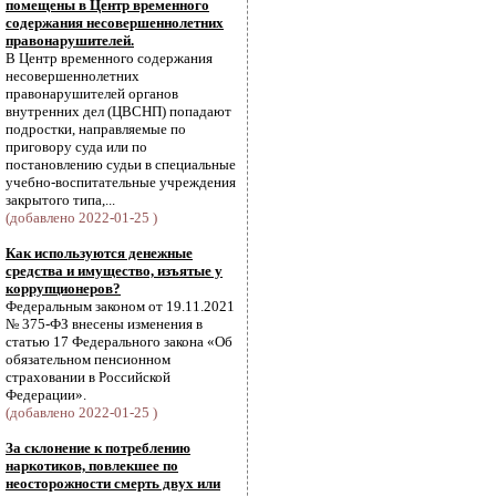
помещены в Центр временного
содержания несовершеннолетних
правонарушителей.
В Центр временного содержания
несовершеннолетних
правонарушителей органов
внутренних дел (ЦВСНП) попадают
подростки, направляемые по
приговору суда или по
постановлению судьи в специальные
учебно-воспитательные учреждения
закрытого типа,...
(добавлено 2022-01-25 )
Как используются денежные
средства и имущество, изъятые у
коррупционеров?
Федеральным законом от 19.11.2021
№ 375-ФЗ внесены изменения в
статью 17 Федерального закона «Об
обязательном пенсионном
страховании в Российской
Федерации».
(добавлено 2022-01-25 )
За склонение к потреблению
наркотиков, повлекшее по
неосторожности смерть двух или