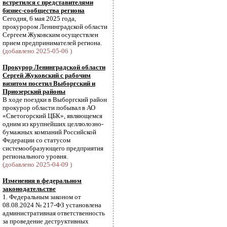
встретился с представителями
бизнес-сообщества региона
Сегодня, 6 мая 2025 года,
прокурором Ленинградской области
Сергеем Жуковским осуществлен
прием предпринимателей региона.
(добавлено 2025-05-06 )
Прокурор Ленинградской области
Сергей Жуковский с рабочим
визитом посетил Выборгский и
Приозерский районы
В ходе поездки в Выборгский район
прокурор области побывал в АО
«Светогорский ЦБК», являющемся
одним из крупнейших целлюлозно-
бумажных компаний Российской
Федерации со статусом
системообразующего предприятия
регионального уровня.
(добавлено 2025-04-09 )
Изменения в федеральном
законодательстве
1. Федеральным законом от
08.08.2024 № 217-ФЗ установлена
административная ответственность
за проведение деструктивных