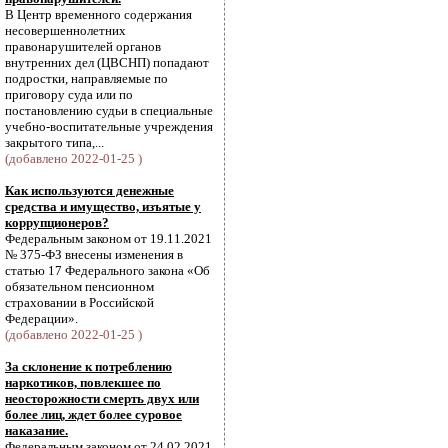
В Центр временного содержания
несовершеннолетних
правонарушителей органов
внутренних дел (ЦВСНП) попадают
подростки, направляемые по
приговору суда или по
постановлению судьи в специальные
учебно-воспитательные учреждения
закрытого типа,...
(добавлено 2022-01-25 )
Как используются денежные
средства и имущество, изъятые у
коррупционеров?
Федеральным законом от 19.11.2021
№ 375-ФЗ внесены изменения в
статью 17 Федерального закона «Об
обязательном пенсионном
страховании в Российской
Федерации».
(добавлено 2022-01-25 )
За склонение к потреблению
наркотиков, повлекшее по
неосторожности смерть двух или
более лиц, ждет более суровое
наказание.
Федеральным законом от 24.02.2021