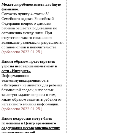
Может ли ребенок иметь двойную
фамилию.
Согласно пункту 4 статьи 58
Семейного кодекса Российской
Федерации вопрос о фамилии
ребенка решается родителями по
соглашению между ними. При
отсутствии такого соглашения
возникшие разногласия разрешаются
органом опеки и попечительства.
(добавлено 2022-01-25 )
Каким образом предотвратить
угрозы несовершеннолетнему в
сети «Интернет».
Информационно-
телекоммуникационная сеть
«Интернет» не является для ребенка
безопасной средой, и взрослые
зачастую задают вопросы о том,
каким образом защитить ребенка от
негативного влияния информации.
(добавлено 2022-01-25 )
Какие подростки могут быть
помещены в Центр временного
содержания несовершеннолетних
правонарушителей.