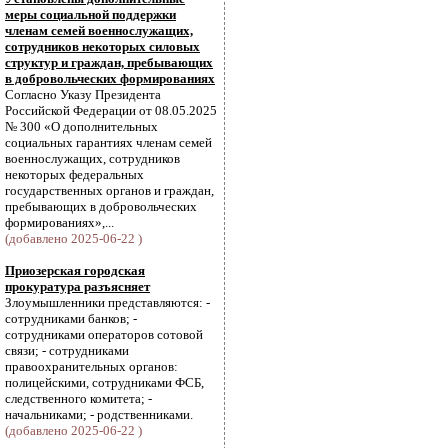
меры социальной поддержки
членам семей военнослужащих,
сотрудников некоторых силовых
структур и граждан, пребывающих
в добровольческих формированиях
Согласно Указу Президента
Российской Федерации от 08.05.2025
№ 300 «О дополнительных
социальных гарантиях членам семей
военнослужащих, сотрудников
некоторых федеральных
государственных органов и граждан,
пребывающих в добровольческих
формированиях»,...
(добавлено 2025-06-22 )
Приозерская городская
прокуратура разъясняет
Злоумышленники представляются: -
сотрудниками банков; -
сотрудниками операторов сотовой
связи; - сотрудниками
правоохранительных органов:
полицейскими, сотрудниками ФСБ,
следственного комитета; -
начальниками; - родственниками.
(добавлено 2025-06-22 )