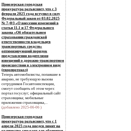
Приозерская городская
прокуратура разъясняет, что с 3
февраля 2025 года вступил в силу
Федеральный закон от 03.02.2025
№ 7-ФЗ «О внесении изменений в
статьи 11.1 и 17 Федерального
закона «Об обязательном
страховании гражданской
ответственности владельцев
транспортных средств»
оптимизирующий порядок
представления водителями
извещений о дорожно-транспортном
происшествии в электронном виде
(европротокол)
Теперь автомобилисты, попавшие в
аварию, не требующую вызова
сотрудников Госавтоинспекции,
смогут сообщить об этом через:
портал госуслуг; официальный сайт
страховщика; мобильные
приложения страховщика,...
(добавлено 2025-06-06 )
Приозерская городская
прокуратура разъясняет, что с 1
апреля 2025 года введен лимит на
количество сим-карт для абонентов