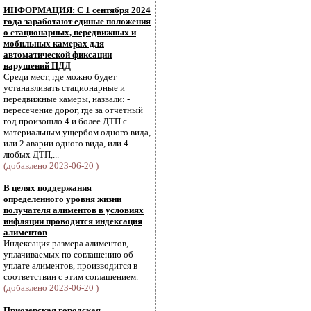
ИНФОРМАЦИЯ: С 1 сентября 2024
года заработают единые положения
о стационарных, передвижных и
мобильных камерах для
автоматической фиксации
нарушений ПДД
Среди мест, где можно будет
устанавливать стационарные и
передвижные камеры, назвали: -
пересечение дорог, где за отчетный
год произошло 4 и более ДТП с
материальным ущербом одного вида,
или 2 аварии одного вида, или 4
любых ДТП,...
(добавлено 2023-06-20 )
В целях поддержания
определенного уровня жизни
получателя алиментов в условиях
инфляции проводится индексация
алиментов
Индексация размера алиментов,
уплачиваемых по соглашению об
уплате алиментов, производится в
соответствии с этим соглашением.
(добавлено 2023-06-20 )
Приозерская городская