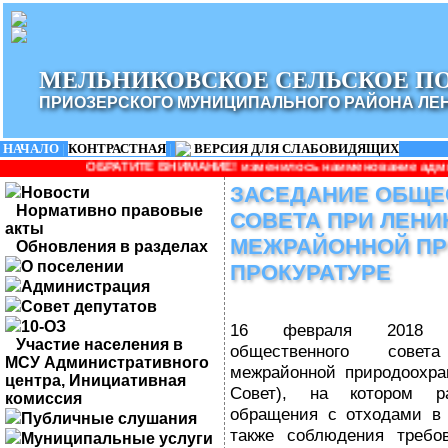
МЕЛЬНИКОВСКОЕ СЕЛЬСКОЕ П
ПРИОЗЕРСКОГО МУНИЦИПАЛЬНОГО РАЙОНА ЛЕ
НАЧАЛО
|
КОНТРАСТНАЯ
|
ВЕРСИЯ ДЛЯ СЛАБОВИДЯЩИХ
БРАТИТЕ ВНИМАНИЕ! изменилось наименование администрации: Адм
ЗАСЕДАНИЕ ОБЩЕ
Новости
Нормативно правовые
СОВЕТА ПРИ ЛЕНИ
акты
МЕЖРАЙОННОЙ П
Обновления в разделах
О поселении
ПРОКУРАТУРЕ
Администрация
Совет депутатов
10-ОЗ
16 февраля 2018 со
Участие населения в
общественного совет
МСУ Административного
межрайонной природоохран
центра, Инициативная
Совет), на котором ра
комиссия
обращения с отходами в 
Публичные слушания
также соблюдения требов
Муниципальные услуги