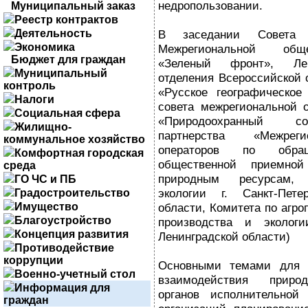
недропользовании.
Муниципальный заказ
Реестр контрактов
Деятельность
В заседании Совета п
Экономика
Межрегиональной обще
Бюджет для граждан
«Зеленый фронт», Лени
Муниципальный
отделения Всероссийской 
контроль
«Русское географическое
Налоги
совета межрегиональной 
Социальная сфера
«Природоохранный со
Жилищно-
партнерства «Межреги
коммунальное хозяйство
операторов по обра
Комфортная городская
общественной приемн
среда
природным ресурсам, 
ГО ЧС и ПБ
экологии г. Санкт-Пете
Градостроительство
Имущество
области, Комитета по агр
Благоустройство
производства и эколог
Концепция развития
Ленинградской области)
Противодействие
коррупции
Основными темами для д
Военно-учетный стол
взаимодействия природ
Информация для
органов исполнительной
граждан