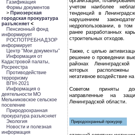
организаций, планировани
Газификация
учетом наиболее неблаг
Формы документов
тенденций в Ленинградск
>
Приозерская
городская прокуратура
нарушением законодат
разъясняет
<
недропользовании, в том
Пенсионный фонд
ранее разработанных кар
информирует
строительных отходов.
РОСПОТРЕБНАДЗОР
информирует
Также, с целью активизац
Центр "Мои документы"
Информация от
решение о проведении вые
Кадастровой палаты,
районах Ленинградской 
Росреестра
которых расположены 
Противодействие
негативное воздействие н
терроризму
ВПН-2021
Советом приняты доп
Информация о
деятельности МО
направленные на защ
Мельниковское сельское
Ленинградской области.
поселение
Природоохранная
прокуратура разъясняет
Экология
Природоохранный прокурор
Новости и полезная
информация