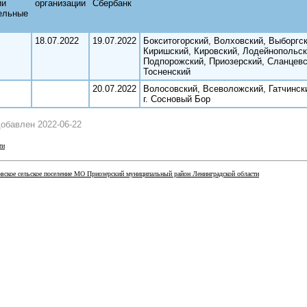
ии
организации
Сбербанк
ельные
18.07.2022
19.07.2022
Бокситогорский, Волховский, Выборгск
Киришский, Кировский, Лодейнопольск
Подпорожский, Приозерский, Сланцевс
Тосненский
20.07.2022
Волосовский, Всеволожский, Гатчинск
г. Сосновый Бор
обавлен 2022-06-22
ти
ское сельское поселение МО Приозерский муниципальный район Ленинградской области