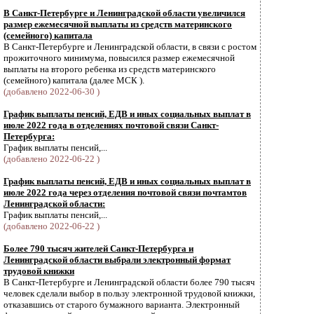
В Санкт-Петербурге и Ленинградской области увеличился
размер ежемесячной выплаты из средств материнского
(семейного) капитала
В Санкт-Петербурге и Ленинградской области, в связи с ростом
прожиточного минимума, повысился размер ежемесячной
выплаты на второго ребенка из средств материнского
(семейного) капитала (далее МСК ).
(добавлено 2022-06-30 )
График выплаты пенсий, ЕДВ и иных социальных выплат в
июле 2022 года в отделениях почтовой связи Санкт-
Петербурга:
График выплаты пенсий,...
(добавлено 2022-06-22 )
График выплаты пенсий, ЕДВ и иных социальных выплат в
июле 2022 года через отделения почтовой связи почтамтов
Ленинградской области:
График выплаты пенсий,...
(добавлено 2022-06-22 )
Более 790 тысяч жителей Санкт-Петербурга и
Ленинградской области выбрали электронный формат
трудовой книжки
В Санкт-Петербурге и Ленинградской области более 790 тысяч
человек сделали выбор в пользу электронной трудовой книжки,
отказавшись от старого бумажного варианта. Электронный