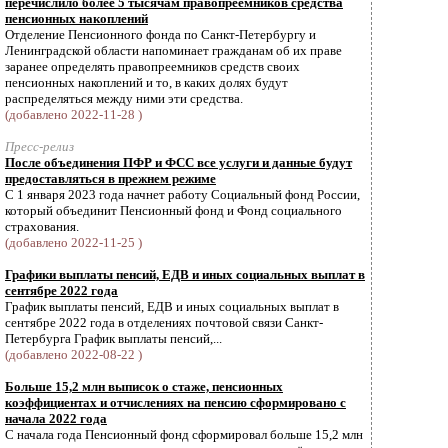
перечислило более 5 тысячам правопреемников средства
пенсионных накоплений
Отделение Пенсионного фонда по Санкт-Петербургу и
Ленинградской области напоминает гражданам об их праве
заранее определять правопреемников средств своих
пенсионных накоплений и то, в каких долях будут
распределяться между ними эти средства.
(добавлено 2022-11-28 )
Пресс-релиз
После объединения ПФР и ФСС все услуги и данные будут
предоставляться в прежнем режиме
С 1 января 2023 года начнет работу Социальный фонд России,
который объединит Пенсионный фонд и Фонд социального
страхования.
(добавлено 2022-11-25 )
Графики выплаты пенсий, ЕДВ и иных социальных выплат в
сентябре 2022 года
График выплаты пенсий, ЕДВ и иных социальных выплат в
сентябре 2022 года в отделениях почтовой связи Санкт-
Петербурга График выплаты пенсий,...
(добавлено 2022-08-22 )
Больше 15,2 млн выписок о стаже, пенсионных
коэффициентах и отчислениях на пенсию сформировано с
начала 2022 года
С начала года Пенсионный фонд сформировал больше 15,2 млн