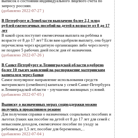
выписок о состоянии индивидуального лицевого счёта по
запросу россиян.
(добавлено 2022-07-27 )
В Петербурге и Ленобласти выплачено более 2,1 млрд
рублей ежемесячных пособий на детей в возрасте от 8 до 17
лет
В какой срок поступит ежемесячная выплата на ребёнка в
возрасте от 8 до 17 лет? Если вам одобрили выплату, она будет
перечислена через кредитную организацию либо через почту
не позднее 5 рабочих дней после дня её назначения.
(добавлено 2022-07-26 )
В Санкт-Петербурге и Ленинградской области одобрено
более 10 тысяч заявлений на распоряжение материнским
капиталом через банки
Самое популярное направление использования средств
материнского (семейного) капитала у семей Санкт-Петербурга
и Ленинградской области – улучшение жилищных условий.
(добавлено 2022-07-05 )
Выписку о назначенных мерах соцподдержки можно
получить в проактивном режиме
Для получения справки о назначенных социальных пособиях и
льготах (таких как пособие на детей от 8 до 17 лет для семей с
невысоким доходом, ежемесячное пособие по уходу за
ребенком до 1,5 лет, пособие для беременных,...
(добавлено 2022-07-04 )