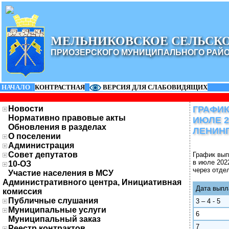
МЕЛЬНИКОВСКОЕ СЕЛЬСК
ПРИОЗЕРСКОГО МУНИЦИПАЛЬНОГО РАЙ
НАЧАЛО
|
КОНТРАСТНАЯ
|
ВЕРСИЯ ДЛЯ СЛАБОВИДЯЩИХ
Новости
ГРАФИК
Нормативно правовые акты
ИЮЛЕ 2
Обновления в разделах
ЛЕНИН
О поселении
Администрация
Совет депутатов
График вып
в июле 202
10-ОЗ
через отде
Участие населения в МСУ
Административного центра, Инициативная
Дата выпл
комиссия
Публичные слушания
3 – 4 - 5
Муниципальные услуги
6
Муниципальный заказ
7
Реестр контрактов