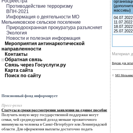
Росреестра
организац
Противодействие терроризму
(дополнит
массивы)
ВПН-2021
Информация о деятельности МО
04.07.2022
Мельниковское сельское поселение
11.07.2022
18.07.2022
Природоохранная прокуратура разъясняет
25.07.2022
Экология
Новости и полезная информация
Мероприятия антинаркотической
направленности
Контакты
Материал д
Обратная связь
Версия для печа
Связь через Госуслуги.ру
Карта сайта
Поиск по сайту
©
МО Мельников
Пенсионный фонд информирует
Пресс-релиз
Статусы и сроки рассмотрения заявления на единое пособие
Получить новую меру государственной поддержки могут
семьи, чей среднедушевой доход меньше прожиточного
минимума на человека в Санкт-Петербурге или Ленинградской
области. Для оформления выплаты достаточно подать