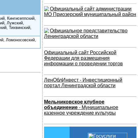
Официальный сайт администрации
МО Приозерский муниципальный район
ий, Кингисеппский,
ий, Лужский,
кий, Тихвинский,
Официальное представительство
Ленинградской области
ий, Ломоносовский,
Официальный сайт Российской
Федерации для размещения
информации о проведении торгов
ЛенОблИнвест - Инвестиционный
портал Ленинградской области
Мельниковское клубное
объединение
- Муниципальное
казенное учреждение культуры