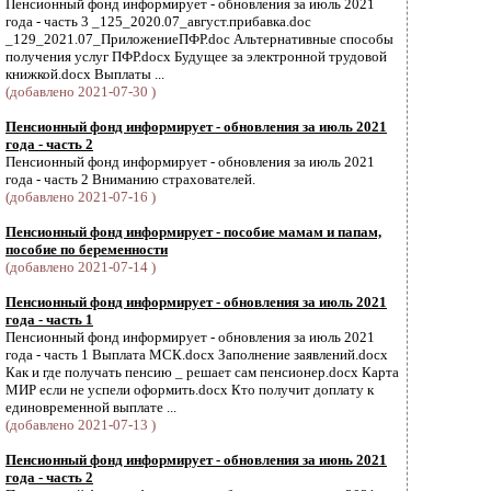
Пенсионный фонд информирует - обновления за июль 2021
года - часть 3 _125_2020.07_август.прибавка.doc
_129_2021.07_ПриложениеПФР.doc Альтернативные способы
получения услуг ПФР.docx Будущее за электронной трудовой
книжкой.docx Выплаты ...
(добавлено 2021-07-30 )
Пенсионный фонд информирует - обновления за июль 2021
года - часть 2
Пенсионный фонд информирует - обновления за июль 2021
года - часть 2 Вниманию страхователей.
(добавлено 2021-07-16 )
Пенсионный фонд информирует - пособие мамам и папам,
пособие по беременности
(добавлено 2021-07-14 )
Пенсионный фонд информирует - обновления за июль 2021
года - часть 1
Пенсионный фонд информирует - обновления за июль 2021
года - часть 1 Выплата МСК.docx Заполнение заявлений.docx
Как и где получать пенсию _ решает сам пенсионер.docx Карта
МИР если не успели оформить.docx Кто получит доплату к
единовременной выплате ...
(добавлено 2021-07-13 )
Пенсионный фонд информирует - обновления за июнь 2021
года - часть 2