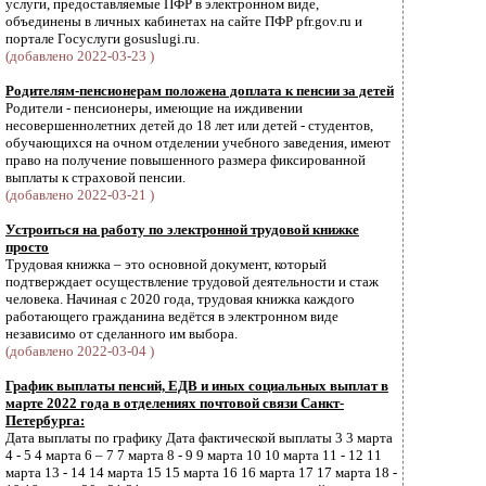
услуги, предоставляемые ПФР в электронном виде,
объединены в личных кабинетах на сайте ПФР pfr.gov.ru и
портале Госуслуги gosuslugi.ru.
(добавлено 2022-03-23 )
Родителям-пенсионерам положена доплата к пенсии за детей
Родители - пенсионеры, имеющие на иждивении
несовершеннолетних детей до 18 лет или детей - студентов,
обучающихся на очном отделении учебного заведения, имеют
право на получение повышенного размера фиксированной
выплаты к страховой пенсии.
(добавлено 2022-03-21 )
Устроиться на работу по электронной трудовой книжке
просто
Трудовая книжка – это основной документ, который
подтверждает осуществление трудовой деятельности и стаж
человека. Начиная с 2020 года, трудовая книжка каждого
работающего гражданина ведётся в электронном виде
независимо от сделанного им выбора.
(добавлено 2022-03-04 )
График выплаты пенсий, ЕДВ и иных социальных выплат в
марте 2022 года в отделениях почтовой связи Санкт-
Петербурга:
Дата выплаты по графику Дата фактической выплаты 3 3 марта
4 - 5 4 марта 6 – 7 7 марта 8 - 9 9 марта 10 10 марта 11 - 12 11
марта 13 - 14 14 марта 15 15 марта 16 16 марта 17 17 марта 18 -