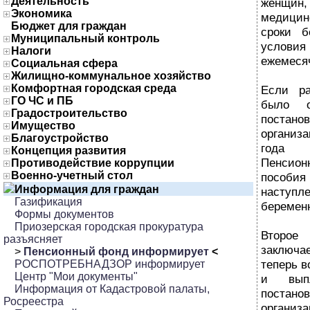
Деятельность
женщин
Экономика
медицин
Бюджет для граждан
сроки б
Муниципальный контроль
усло
Налоги
ежемеся
Социальная сфера
Жилищно-коммунальное хозяйство
Комфортная городская среда
Если р
ГО ЧС и ПБ
было о
Градостроительство
постано
Имущество
организ
Благоустройство
года 
Концепция развития
Пенсион
Противодействие коррупции
Военно-учетный стол
пособи
Информация для граждан
насту
Газификация
беремен
Формы документов
Приозерская городская прокуратура
Второ
разъясняет
заключа
>
Пенсионный фонд информирует
<
теперь в
РОСПОТРЕБНАДЗОР информирует
Центр "Мои документы"
и вып
Информация от Кадастровой палаты,
постано
Росреестра
орган