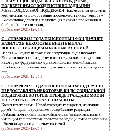
СЛЕДУЮЩИЕ ВИДЫ ВЫПЛАТ ГРАЖДАНАМ,
ПОДВЕРГШИМСЯ ВОЗДЕЙСТВИЮ РАДИАЦИИ
МЕРЫ СОЦИАЛЬНОЙ ПОДДЕРЖКИ - Ежемесячная денежная
компенсация на приобретение продовольственных товаров -
Ежемесячная денежная компенсация в связи с проживанием
(работой) на территории,...
(добавлено 2021-12-21 )
С 1 ЯНВАРЯ 2022 ГОДА ПЕНСИОННЫЙ ФОНДНАЧНЕТ
НАЗНАЧАТЬ НЕКОТОРЫЕ ВИДЫ ВЫПЛАТ
ВОЕННОСЛУЖАЩИМ И ЧЛЕНАМ ИХ СЕМЕЙ
Через ПФР будут назначаться следующие виды пособий: -
Ежемесячное пособие детям военнослужащих сотрудников
некоторых федеральных органов исполнительной власти,
погибших при исполнении служебных обязанностей, и детям
лиц,...
(добавлено 2021-12-21 )
С 1 ЯНВАРЯ 2022 ГОДА ПЕНСИОННЫЙ ФОНД НАЧНЕТ
ПРЕДОСТАВЛЯТЬ НЕКОТОРЫЕ ВИДЫ СОЦИАЛЬНОЙ
ПОДДЕРЖКИ, КОТОРЫЕ ПРЕЖДЕ ГРАЖДАНЕ МОГЛИ
ПОЛУЧИТЬ В ОРГАНАХ СОЦЗАЩИТЫ
Каким категориям: - Неработающим гражданам, имеющим
детей - Лицам, подвергшимся воздействию радиации -
Реабилитированным лицам - Инвалидам (детям-инвалидам),
имеющим транспортные средства по медицинским показаниям
- Военнослужащим и членам их семей,...
(добавлено 2021-12-21 )