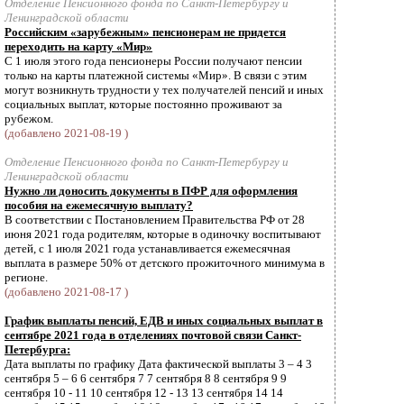
Отделение Пенсионного фонда по Санкт-Петербургу и
Ленинградской области
Российским «зарубежным» пенсионерам не придется
переходить на карту «Мир»
С 1 июля этого года пенсионеры России получают пенсии
только на карты платежной системы «Мир». В связи с этим
могут возникнуть трудности у тех получателей пенсий и иных
социальных выплат, которые постоянно проживают за
рубежом.
(добавлено 2021-08-19 )
Отделение Пенсионного фонда по Санкт-Петербургу и
Ленинградской области
Нужно ли доносить документы в ПФР для оформления
пособия на ежемесячную выплату?
В соответствии с Постановлением Правительства РФ от 28
июня 2021 года родителям, которые в одиночку воспитывают
детей, с 1 июля 2021 года устанавливается ежемесячная
выплата в размере 50% от детского прожиточного минимума в
регионе.
(добавлено 2021-08-17 )
График выплаты пенсий, ЕДВ и иных социальных выплат в
сентябре 2021 года в отделениях почтовой связи Санкт-
Петербурга:
Дата выплаты по графику Дата фактической выплаты 3 – 4 3
сентября 5 – 6 6 сентября 7 7 сентября 8 8 сентября 9 9
сентября 10 - 11 10 сентября 12 - 13 13 сентября 14 14