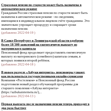
Страховая пенсия по старости может быть назначена в
автоматическом режиме
Гражданам России страховая пенсия по старости может быть
назначена в автоматическом режиме - по сведениям,
имеющимся в индивидуальном лицевом счёте гражданина. Это
значительно упрощает процедуру и сокращает сроки
назначения пенсии.
(добавлено 2022-04-19 )
В Санкт-Петербурге и Ленинградской области одобрено
более 18 500 заявлений на ежемесячную выплату из
материнского капитала
Пенсионный фонд продолжает предоставлять ежемесячную
выплату из материнского (семейного) капитала семьям, в
которых появился второй ребёнок.
(добавлено 2022-04-18 )
В новом разделе «Азбуки интернета» пенсионеры узнают,
как пользоваться государственными онлайн-сервисами
Компания «Ростелеком» и Пенсионный фонд России
подготовили новый раздел обучающей программы для
старшего поколения «Азбука интернета»
(https://azbukainterneta.ru/),...
(добавлено 2022-04-13 )
Первая выплата после назначения пенсии теперь приходит в
два раза быстрее