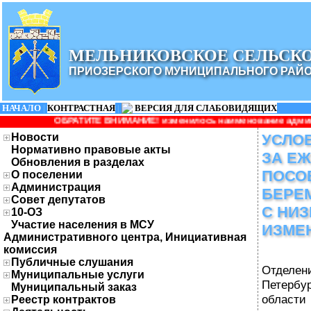
МЕЛЬНИКОВСКОЕ СЕЛЬСК
ПРИОЗЕРСКОГО МУНИЦИПАЛЬНОГО РАЙ
НАЧАЛО
|
КОНТРАСТНАЯ
|
ВЕРСИЯ ДЛЯ СЛАБОВИДЯЩИХ
ИТЕ ВНИМАНИЕ! изменилось наименование администрации: Админис
Новости
УСЛО
Нормативно правовые акты
ЗА Е
Обновления в разделах
ПОСО
О поселении
Администрация
БЕРЕ
Совет депутатов
С НИ
10-ОЗ
Участие населения в МСУ
ИЗМЕ
Административного центра, Инициативная
комиссия
Публичные слушания
Отдел
Муниципальные услуги
Петерб
Муниципальный заказ
област
Реестр контрактов