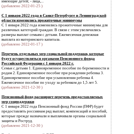
имеющие детей; - лица,...
(добавлено 2022-01-25 )
С 1 января 2022 года в Санкт-Петербурге и Ленинградской
области изменились прожиточные минимумы
С 1 января 2022 года изменились прожиточные минимумы для
различных категорий граждан. В связи с этим увеличились
размеры выплат семьям с детьми. Ежемесячная денежная
выплата из материнского капитала.
(добавлено 2022-01-17 )
Перечень отдельных мер социальной поддержки, которые
будут осуществляться органами Пенсионного фонда
Российской Федерации с 1 января 2022 г.
Семьи с детьми 1. Единовременное пособие по беременности и
родам 2. Единовременное пособие при рождении ребенка 3.
Единовременное пособие при усыновлении ребенка 4.
Ежемесячное пособие по уходу за ребенком до 1,5 лет 5.
(добавлено 2021-12-30 )
Пенсионный фонд расширяет перечень предоставляемых
мер соцподдержки
С 1 января 2022 года Пенсионный фонд России (ПФР) будет
предоставлять россиянам ряд выплат, компенсаций и пособий,
которые прежде назначали и выплачивали органы социальной
защиты и Роструд.
(добавлено 2021-12-30 )