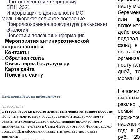
Противодействие терроризму
наст
ВПН-2021
беремен
Информация о деятельности МО
или пр
Мельниковское сельское поселение
Природоохранная прокуратура разъясняет
включит
Экология
действо
Новости и полезная информация
подавал
Мероприятия антинаркотической
фонд в 
направленности
постано
Контакты
организ
Обратная связь
Связь через Госуслуги.ру
поступа
Карта сайта
дней, т
Поиск по сайту
момента 
Напомн
Пенсионный фонд информирует
выплат
размер 
Пресс-релиз
семьи 
Статусы и сроки рассмотрения заявления на единое пособие
Получить новую меру государственной поддержки могут
прожито
семьи, чей среднедушевой доход меньше прожиточного
населен
минимума на человека в Санкт-Петербурге или Ленинградской
год: в 
области. Для оформления выплаты достаточно подать
заявление.
руб. 20