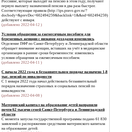
Россияне, которые выходят на пенсию в этом году, получают
первую выплату назначенной пенсии в два раза быстрее.
Соответствующие правила (http://ips.pravo.gov.ru/?
docbody=&prevDoc=602494259&backlink=1&&nd=602494259)
действуют с января.
(добавлено 2022-04-12 )
Условия обращения за ежемесячным пособием для
беременных женщин с низкими доходами изменились
Отделение ПФР по Санкт-Петербургу и Ленинградской области
обращает внимание женщин, вставших на учёт в медицинские
организации в ранние сроки беременности: изменились
условия обращения за ежемесячным пособием.
(добавлено 2022-04-11 )
С начала 2022 года в беззаявительном порядке назначено 1,8
тыс. пенсий по инвалидности
С 1 января 2022 года начал действовать беззаявительный
порядок назначения страховых и социальных пенсий по
инвалидности.
(добавлено 2022-04-08 )
Материнский капитал на образование детей направили
почти 62 тысячи семей Санкт-Петербурга и Ленинградской
области
С момента запуска государственной программы подано 61 830
заявлений о распоряжении средствами материнского капитала
на образование детей.