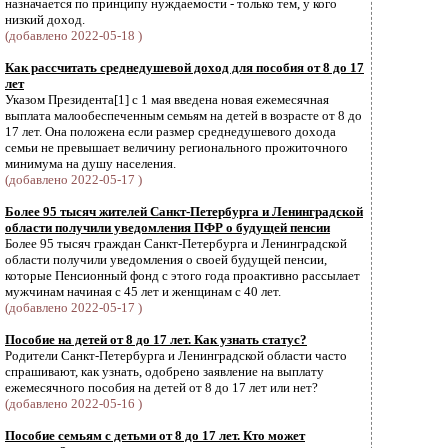
назначается по принципу нуждаемости - только тем, у кого
низкий доход.
(добавлено 2022-05-18 )
Как рассчитать среднедушевой доход для пособия от 8 до 17
лет
Указом Президента[1] с 1 мая введена новая ежемесячная
выплата малообеспеченным семьям на детей в возрасте от 8 до
17 лет. Она положена если размер среднедушевого дохода
семьи не превышает величину регионального прожиточного
минимума на душу населения.
(добавлено 2022-05-17 )
Более 95 тысяч жителей Санкт-Петербурга и Ленинградской
области получили уведомления ПФР о будущей пенсии
Более 95 тысяч граждан Санкт-Петербурга и Ленинградской
области получили уведомления о своей будущей пенсии,
которые Пенсионный фонд с этого года проактивно рассылает
мужчинам начиная с 45 лет и женщинам с 40 лет.
(добавлено 2022-05-17 )
Пособие на детей от 8 до 17 лет. Как узнать статус?
Родители Санкт-Петербурга и Ленинградской области часто
спрашивают, как узнать, одобрено заявление на выплату
ежемесячного пособия на детей от 8 до 17 лет или нет?
(добавлено 2022-05-16 )
Пособие семьям с детьми от 8 до 17 лет. Кто может