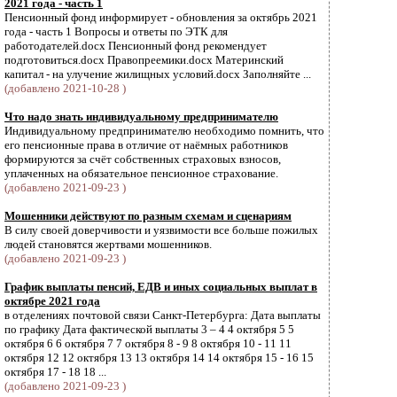
2021 года - часть 1
Пенсионный фонд информирует - обновления за октябрь 2021
года - часть 1 Вопросы и ответы по ЭТК для
работодателей.docx Пенсионный фонд рекомендует
подготовиться.docx Правопреемики.docx Материнский
капитал - на улучение жилищных условий.docx Заполняйте ...
(добавлено 2021-10-28 )
Что надо знать индивидуальному предпринимателю
Индивидуальному предпринимателю необходимо помнить, что
его пенсионные права в отличие от наёмных работников
формируются за счёт собственных страховых взносов,
уплаченных на обязательное пенсионное страхование.
(добавлено 2021-09-23 )
Мошенники действуют по разным схемам и сценариям
В силу своей доверчивости и уязвимости все больше пожилых
людей становятся жертвами мошенников.
(добавлено 2021-09-23 )
График выплаты пенсий, ЕДВ и иных социальных выплат в
октябре 2021 года
в отделениях почтовой связи Санкт-Петербурга: Дата выплаты
по графику Дата фактической выплаты 3 – 4 4 октября 5 5
октября 6 6 октября 7 7 октября 8 - 9 8 октября 10 - 11 11
октября 12 12 октября 13 13 октября 14 14 октября 15 - 16 15
октября 17 - 18 18 ...
(добавлено 2021-09-23 )