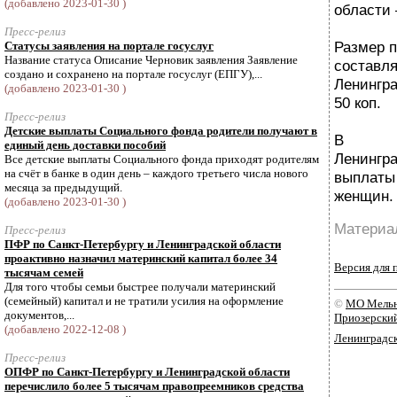
(добавлено 2023-01-30 )
области 
Пресс-релиз
Размер п
Статусы заявления на портале госуслуг
Название статуса Описание Черновик заявления Заявление
составл
создано и сохранено на портале госуслуг (ЕПГУ),...
Ленингра
(добавлено 2023-01-30 )
50 коп.
Пресс-релиз
Детские выплаты Социального фонда родители получают в
В Са
единый день доставки пособий
Ленинг
Все детские выплаты Социального фонда приходят родителям
на счёт в банке в один день – каждого третьего числа нового
выплаты
месяца за предыдущий.
женщин.
(добавлено 2023-01-30 )
Материал
Пресс-релиз
ПФР по Санкт-Петербургу и Ленинградской области
проактивно назначил материнский капитал более 34
Версия для 
тысячам семей
Для того чтобы семьи быстрее получали материнский
(семейный) капитал и не тратили усилия на оформление
©
МО Мельн
документов,...
Приозерски
(добавлено 2022-12-08 )
Ленинградск
Пресс-релиз
ОПФР по Санкт-Петербургу и Ленинградской области
перечислило более 5 тысячам правопреемников средства