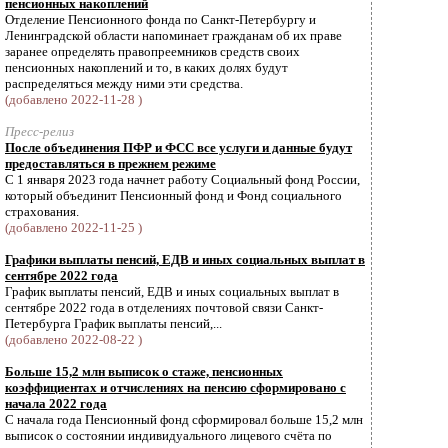
пенсионных накоплений
Отделение Пенсионного фонда по Санкт-Петербургу и
Ленинградской области напоминает гражданам об их праве
заранее определять правопреемников средств своих
пенсионных накоплений и то, в каких долях будут
распределяться между ними эти средства.
(добавлено 2022-11-28 )
Пресс-релиз
После объединения ПФР и ФСС все услуги и данные будут
предоставляться в прежнем режиме
С 1 января 2023 года начнет работу Социальный фонд России,
который объединит Пенсионный фонд и Фонд социального
страхования.
(добавлено 2022-11-25 )
Графики выплаты пенсий, ЕДВ и иных социальных выплат в
сентябре 2022 года
График выплаты пенсий, ЕДВ и иных социальных выплат в
сентябре 2022 года в отделениях почтовой связи Санкт-
Петербурга График выплаты пенсий,...
(добавлено 2022-08-22 )
Больше 15,2 млн выписок о стаже, пенсионных
коэффициентах и отчислениях на пенсию сформировано с
начала 2022 года
С начала года Пенсионный фонд сформировал больше 15,2 млн
выписок о состоянии индивидуального лицевого счёта по