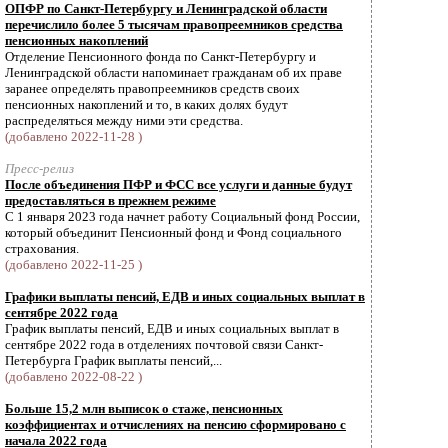
ОПФР по Санкт-Петербургу и Ленинградской области
перечислило более 5 тысячам правопреемников средства
пенсионных накоплений
Отделение Пенсионного фонда по Санкт-Петербургу и
Ленинградской области напоминает гражданам об их праве
заранее определять правопреемников средств своих
пенсионных накоплений и то, в каких долях будут
распределяться между ними эти средства.
(добавлено 2022-11-28 )
Пресс-релиз
После объединения ПФР и ФСС все услуги и данные будут
предоставляться в прежнем режиме
С 1 января 2023 года начнет работу Социальный фонд России,
который объединит Пенсионный фонд и Фонд социального
страхования.
(добавлено 2022-11-25 )
Графики выплаты пенсий, ЕДВ и иных социальных выплат в
сентябре 2022 года
График выплаты пенсий, ЕДВ и иных социальных выплат в
сентябре 2022 года в отделениях почтовой связи Санкт-
Петербурга График выплаты пенсий,...
(добавлено 2022-08-22 )
Больше 15,2 млн выписок о стаже, пенсионных
коэффициентах и отчислениях на пенсию сформировано с
начала 2022 года