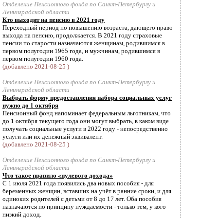
Отделение Пенсионного фонда по Санкт-Петербургу и
Ленинградской области
Кто выходит на пенсию в 2021 году
Переходный период по повышению возраста, дающего право
выхода на пенсию, продолжается. В 2021 году страховые
пенсии по старости назначаются женщинам, родившимся в
первом полугодии 1965 года, и мужчинам, родившимся в
первом полугодии 1960 года.
(добавлено 2021-08-25 )
Отделение Пенсионного фонда по Санкт-Петербургу и
Ленинградской области
Выбрать форму предоставления набора социальных услуг
нужно до 1 октября
Пенсионный фонд напоминает федеральным льготникам, что
до 1 октября текущего года они могут выбрать, в каком виде
получать социальные услуги в 2022 году - непосредственно
услуги или их денежный эквивалент.
(добавлено 2021-08-25 )
Отделение Пенсионного фонда по Санкт-Петербургу и
Ленинградской области
Что такое правило «нулевого дохода»
С 1 июля 2021 года появились два новых пособия - для
беременных женщин, вставших на учёт в ранние сроки, и для
одиноких родителей с детьми от 8 до 17 лет. Оба пособия
назначаются по принципу нуждаемости - только тем, у кого
низкий доход.