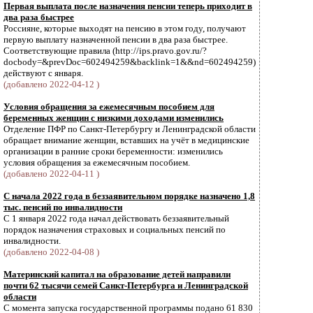
Первая выплата после назначения пенсии теперь приходит в
два раза быстрее
Россияне, которые выходят на пенсию в этом году, получают
первую выплату назначенной пенсии в два раза быстрее.
Соответствующие правила (http://ips.pravo.gov.ru/?
docbody=&prevDoc=602494259&backlink=1&&nd=602494259)
действуют с января.
(добавлено 2022-04-12 )
Условия обращения за ежемесячным пособием для
беременных женщин с низкими доходами изменились
Отделение ПФР по Санкт-Петербургу и Ленинградской области
обращает внимание женщин, вставших на учёт в медицинские
организации в ранние сроки беременности: изменились
условия обращения за ежемесячным пособием.
(добавлено 2022-04-11 )
С начала 2022 года в беззаявительном порядке назначено 1,8
тыс. пенсий по инвалидности
С 1 января 2022 года начал действовать беззаявительный
порядок назначения страховых и социальных пенсий по
инвалидности.
(добавлено 2022-04-08 )
Материнский капитал на образование детей направили
почти 62 тысячи семей Санкт-Петербурга и Ленинградской
области
С момента запуска государственной программы подано 61 830