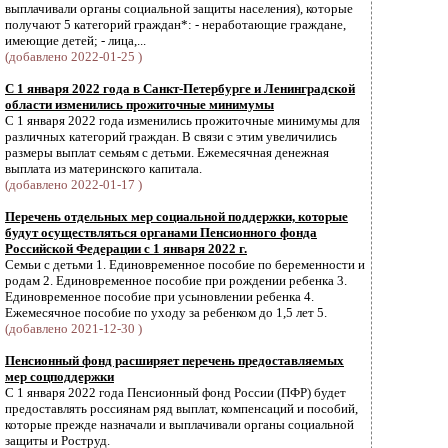
выплачивали органы социальной защиты населения), которые
получают 5 категорий граждан*: - неработающие граждане,
имеющие детей; - лица,...
(добавлено 2022-01-25 )
С 1 января 2022 года в Санкт-Петербурге и Ленинградской
области изменились прожиточные минимумы
С 1 января 2022 года изменились прожиточные минимумы для
различных категорий граждан. В связи с этим увеличились
размеры выплат семьям с детьми. Ежемесячная денежная
выплата из материнского капитала.
(добавлено 2022-01-17 )
Перечень отдельных мер социальной поддержки, которые
будут осуществляться органами Пенсионного фонда
Российской Федерации с 1 января 2022 г.
Семьи с детьми 1. Единовременное пособие по беременности и
родам 2. Единовременное пособие при рождении ребенка 3.
Единовременное пособие при усыновлении ребенка 4.
Ежемесячное пособие по уходу за ребенком до 1,5 лет 5.
(добавлено 2021-12-30 )
Пенсионный фонд расширяет перечень предоставляемых
мер соцподдержки
С 1 января 2022 года Пенсионный фонд России (ПФР) будет
предоставлять россиянам ряд выплат, компенсаций и пособий,
которые прежде назначали и выплачивали органы социальной
защиты и Роструд.