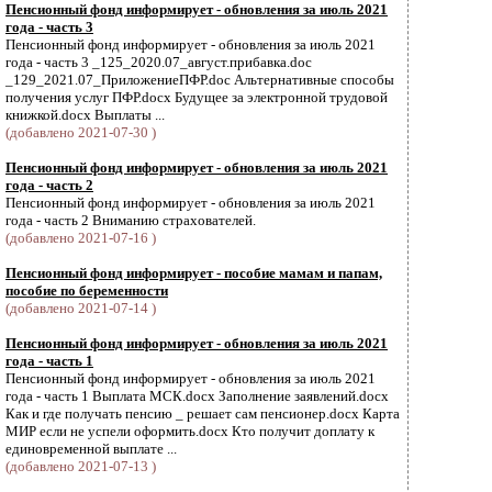
Пенсионный фонд информирует - обновления за июль 2021
года - часть 3
Пенсионный фонд информирует - обновления за июль 2021
года - часть 3 _125_2020.07_август.прибавка.doc
_129_2021.07_ПриложениеПФР.doc Альтернативные способы
получения услуг ПФР.docx Будущее за электронной трудовой
книжкой.docx Выплаты ...
(добавлено 2021-07-30 )
Пенсионный фонд информирует - обновления за июль 2021
года - часть 2
Пенсионный фонд информирует - обновления за июль 2021
года - часть 2 Вниманию страхователей.
(добавлено 2021-07-16 )
Пенсионный фонд информирует - пособие мамам и папам,
пособие по беременности
(добавлено 2021-07-14 )
Пенсионный фонд информирует - обновления за июль 2021
года - часть 1
Пенсионный фонд информирует - обновления за июль 2021
года - часть 1 Выплата МСК.docx Заполнение заявлений.docx
Как и где получать пенсию _ решает сам пенсионер.docx Карта
МИР если не успели оформить.docx Кто получит доплату к
единовременной выплате ...
(добавлено 2021-07-13 )