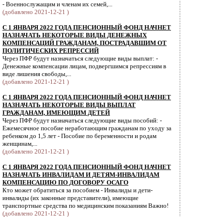
- Военнослужащим и членам их семей,...
(добавлено 2021-12-21 )
С 1 ЯНВАРЯ 2022 ГОДА ПЕНСИОННЫЙ ФОНД НАЧНЕТ
НАЗНАЧАТЬ НЕКОТОРЫЕ ВИДЫ ДЕНЕЖНЫХ
КОМПЕНСАЦИЙ ГРАЖДАНАМ, ПОСТРАДАВШИМ ОТ
ПОЛИТИЧЕСКИХ РЕПРЕССИЙ
Через ПФР будут назначаться следующие виды выплат: -
Денежные компенсации лицам, подвергшимся репрессиям в
виде лишения свободы,...
(добавлено 2021-12-21 )
С 1 ЯНВАРЯ 2022 ГОДА ПЕНСИОННЫЙ ФОНД НАЧНЕТ
НАЗНАЧАТЬ НЕКОТОРЫЕ ВИДЫ ВЫПЛАТ
ГРАЖДАНАМ, ИМЕЮЩИМ ДЕТЕЙ
Через ПФР будут назначаться следующие виды пособий: -
Ежемесячное пособие неработающим гражданам по уходу за
ребенком до 1,5 лет - Пособие по беременности и родам
женщинам,...
(добавлено 2021-12-21 )
С 1 ЯНВАРЯ 2022 ГОДА ПЕНСИОННЫЙ ФОНД НАЧНЕТ
НАЗНАЧАТЬ ИНВАЛИДАМ И ДЕТЯМ-ИНВАЛИДАМ
КОМПЕНСАЦИЮ ПО ДОГОВОРУ ОСАГО
Кто может обратиться за пособием - Инвалиды и дети-
инвалиды (их законные представители), имеющие
транспортные средства по медицинским показаниям Важно!
(добавлено 2021-12-21 )