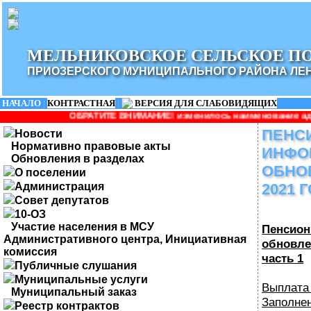
МЕЛЬНИКОВСКОЕ СЕЛЬСКОЕ П
ПРИОЗЕРСКОГО МУНИЦИПАЛЬНОГО РАЙОНА ЛЕ
НАЧАЛО
|
КОНТРАСТНАЯ
|
ВЕРСИЯ ДЛЯ СЛАБОВИДЯЩИХ
РАТИТЕ ВНИМАНИЕ! изменилось наименование администрации: Админ
ПЕНС
Новости
Нормативно правовые акты
ИНФО
Обновления в разделах
ОБНО
О поселении
Администрация
2021 
Совет депутатов
10-ОЗ
Участие населения в МСУ
Пенсион
Административного центра, Инициативная
обновле
комиссия
часть 1
Публичные слушания
Муниципальные услуги
Выплата
Муниципальный заказ
Заполне
Реестр контрактов