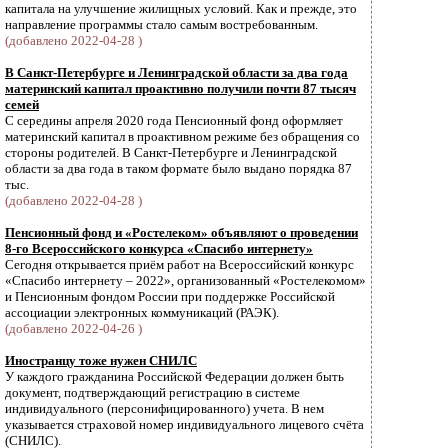
капитала на улучшение жилищных условий. Как и прежде, это
направление программы стало самым востребованным.
(добавлено 2022-04-28 )
В Санкт-Петербурге и Ленинградской области за два года
материнский капитал проактивно получили почти 87 тысяч
семей
С середины апреля 2020 года Пенсионный фонд оформляет
материнский капитал в проактивном режиме без обращения со
стороны родителей. В Санкт-Петербурге и Ленинградской
области за два года в таком формате было выдано порядка 87
тыс.
(добавлено 2022-04-28 )
Пенсионный фонд и «Ростелеком» объявляют о проведении
8-го Всероссийского конкурса «Спасибо интернету»
Сегодня открывается приём работ на Всероссийский конкурс
«Спасибо интернету – 2022», организованный «Ростелекомом»
и Пенсионным фондом России при поддержке Российской
ассоциации электронных коммуникаций (РАЭК).
(добавлено 2022-04-26 )
Иностранцу тоже нужен СНИЛС
У каждого гражданина Российской Федерации должен быть
документ, подтверждающий регистрацию в системе
индивидуального (персонифицированного) учета. В нем
указывается страховой номер индивидуального лицевого счёта
(СНИЛС).