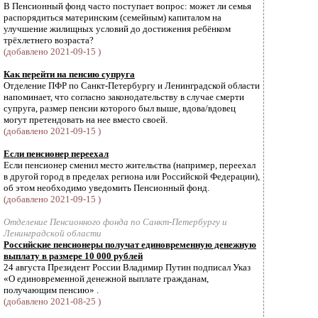
В Пенсионный фонд часто поступает вопрос: может ли семья
распорядиться материнским (семейным) капиталом на
улучшение жилищных условий до достижения ребёнком
трёхлетнего возраста?
(добавлено 2021-09-15 )
Как перейти на пенсию супруга
Отделение ПФР по Санкт-Петербургу и Ленинградской области
напоминает, что согласно законодательству в случае смерти
супруга, размер пенсии которого был выше, вдова/вдовец
могут претендовать на нее вместо своей.
(добавлено 2021-09-15 )
Если пенсионер переехал
Если пенсионер сменил место жительства (например, переехал
в другой город в пределах региона или Российской Федерации),
об этом необходимо уведомить Пенсионный фонд.
(добавлено 2021-09-15 )
Отделение Пенсионного фонда по Санкт-Петербургу и
Ленинградской области
Российские пенсионеры получат единовременную денежную
выплату в размере 10 000 рублей
24 августа Президент России Владимир Путин подписал Указ
«О единовременной денежной выплате гражданам,
получающим пенсию» .
(добавлено 2021-08-25 )