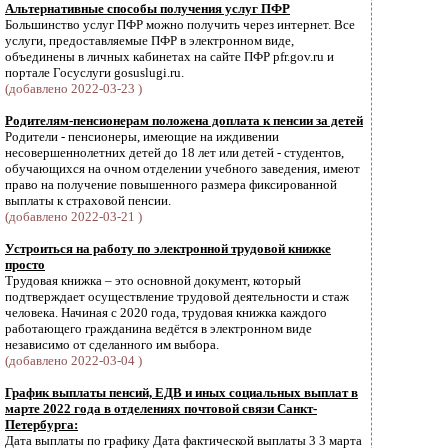
Альтернативные способы получения услуг ПФР
Большинство услуг ПФР можно получить через интернет. Все
услуги, предоставляемые ПФР в электронном виде,
объединены в личных кабинетах на сайте ПФР pfr.gov.ru и
портале Госуслуги gosuslugi.ru.
(добавлено 2022-03-23 )
Родителям-пенсионерам положена доплата к пенсии за детей
Родители - пенсионеры, имеющие на иждивении
несовершеннолетних детей до 18 лет или детей - студентов,
обучающихся на очном отделении учебного заведения, имеют
право на получение повышенного размера фиксированной
выплаты к страховой пенсии.
(добавлено 2022-03-21 )
Устроиться на работу по электронной трудовой книжке
просто
Трудовая книжка – это основной документ, который
подтверждает осуществление трудовой деятельности и стаж
человека. Начиная с 2020 года, трудовая книжка каждого
работающего гражданина ведётся в электронном виде
независимо от сделанного им выбора.
(добавлено 2022-03-04 )
График выплаты пенсий, ЕДВ и иных социальных выплат в
марте 2022 года в отделениях почтовой связи Санкт-
Петербурга:
Дата выплаты по графику Дата фактической выплаты 3 3 марта