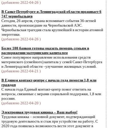
(добавлено 2022-04-26 )
В Санкт-Петербурге и Ленинградской области проживает 6
747 чернобыльцев
Сегодня, 26 апреля, страна вспоминает события 36-летней
давности, произошедшие на Чернобыльской АЭС.
Чернобыльская трагедия стала крупнейшей в истории атомной
энергетики.
(добавлено 2022-04-26 )
Более 100 банков готовы оказать помощь семьям в
распоряжении материнским капиталом
Самое популярное направление использования средств
материнского (семейного) капитала у семей Санкт-Петербурга
и Ленинградской области –улучшение жилищных условий.
(добавлено 2022-04-21 )
В Едином контакт-центре с начала года помогли 1,8 млн
граждан
С начала года Единый контакт-центр помог ответить на
вопросы, связанные с мерами социальной поддержки, 1,8 млн
россиян.
(добавлено 2022-04-20 )
Электронная трудовая книжка – Ваш выбор!
Трудовая книжка – основной документ, подтверждающий
трудовую деятельность и стаж при устройстве на работу. С
2020 года появилась возможность вести этот документ в