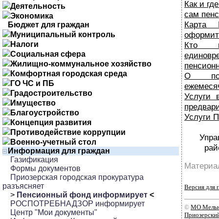
Как и гд
Деятельность
сам пенс
Экономика
Карта
Бюджет для граждан
оформит
Муниципальный контроль
Налоги
Кто п
Социальная сфера
единовр
Жилищно-коммунальное хозяйство
пенсион
Комфортная городская среда
О пор
ГО ЧС и ПБ
ежемесяч
Градостроительство
Услуги 
Имущество
предвари
Благоустройство
Услуги 
Концепция развития
Противодействие коррупции
Упра
Военно-учетный стол
рай
Информация для граждан
Газификация
Материал
Формы документов
Приозерская городская прокуратура
разъясняет
Версия для 
>
Пенсионный фонд информирует
<
РОСПОТРЕБНАДЗОР информирует
©
МО Мельн
Центр "Мои документы"
Приозерски