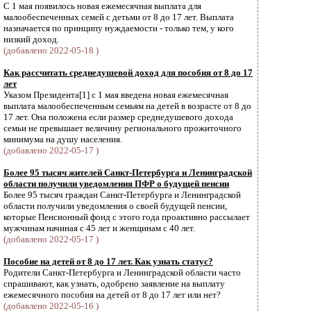
С 1 мая появилось новая ежемесячная выплата для
малообеспеченных семей с детьми от 8 до 17 лет. Выплата
назначается по принципу нуждаемости - только тем, у кого
низкий доход.
(добавлено 2022-05-18 )
Как рассчитать среднедушевой доход для пособия от 8 до 17
лет
Указом Президента[1] с 1 мая введена новая ежемесячная
выплата малообеспеченным семьям на детей в возрасте от 8 до
17 лет. Она положена если размер среднедушевого дохода
семьи не превышает величину регионального прожиточного
минимума на душу населения.
(добавлено 2022-05-17 )
Более 95 тысяч жителей Санкт-Петербурга и Ленинградской
области получили уведомления ПФР о будущей пенсии
Более 95 тысяч граждан Санкт-Петербурга и Ленинградской
области получили уведомления о своей будущей пенсии,
которые Пенсионный фонд с этого года проактивно рассылает
мужчинам начиная с 45 лет и женщинам с 40 лет.
(добавлено 2022-05-17 )
Пособие на детей от 8 до 17 лет. Как узнать статус?
Родители Санкт-Петербурга и Ленинградской области часто
спрашивают, как узнать, одобрено заявление на выплату
ежемесячного пособия на детей от 8 до 17 лет или нет?
(добавлено 2022-05-16 )