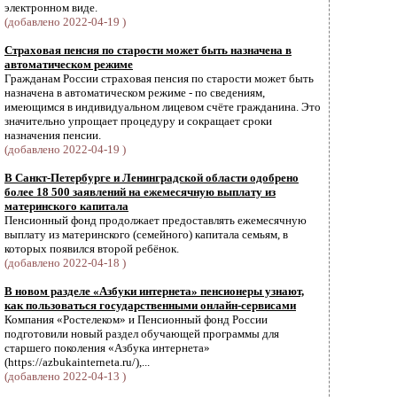
электронном виде.
(добавлено 2022-04-19 )
Страховая пенсия по старости может быть назначена в
автоматическом режиме
Гражданам России страховая пенсия по старости может быть
назначена в автоматическом режиме - по сведениям,
имеющимся в индивидуальном лицевом счёте гражданина. Это
значительно упрощает процедуру и сокращает сроки
назначения пенсии.
(добавлено 2022-04-19 )
В Санкт-Петербурге и Ленинградской области одобрено
более 18 500 заявлений на ежемесячную выплату из
материнского капитала
Пенсионный фонд продолжает предоставлять ежемесячную
выплату из материнского (семейного) капитала семьям, в
которых появился второй ребёнок.
(добавлено 2022-04-18 )
В новом разделе «Азбуки интернета» пенсионеры узнают,
как пользоваться государственными онлайн-сервисами
Компания «Ростелеком» и Пенсионный фонд России
подготовили новый раздел обучающей программы для
старшего поколения «Азбука интернета»
(https://azbukainterneta.ru/),...
(добавлено 2022-04-13 )