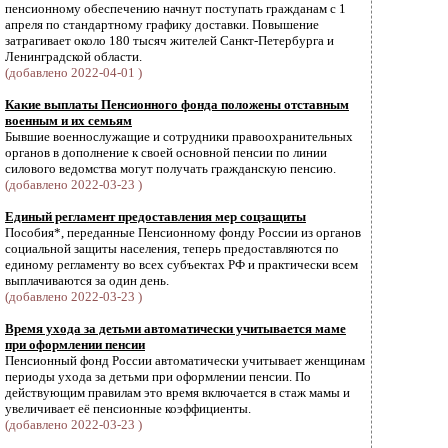
пенсионному обеспечению начнут поступать гражданам с 1
апреля по стандартному графику доставки. Повышение
затрагивает около 180 тысяч жителей Санкт-Петербурга и
Ленинградской области.
(добавлено 2022-04-01 )
Какие выплаты Пенсионного фонда положены отставным
военным и их семьям
Бывшие военнослужащие и сотрудники правоохранительных
органов в дополнение к своей основной пенсии по линии
силового ведомства могут получать гражданскую пенсию.
(добавлено 2022-03-23 )
Единый регламент предоставления мер соцзащиты
Пособия*, переданные Пенсионному фонду России из органов
социальной защиты населения, теперь предоставляются по
единому регламенту во всех субъектах РФ и практически всем
выплачиваются за один день.
(добавлено 2022-03-23 )
Время ухода за детьми автоматически учитывается маме
при оформлении пенсии
Пенсионный фонд России автоматически учитывает женщинам
периоды ухода за детьми при оформлении пенсии. По
действующим правилам это время включается в стаж мамы и
увеличивает её пенсионные коэффициенты.
(добавлено 2022-03-23 )