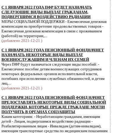
С 1 ЯНВАРЯ 2022 ГОДА ПФР БУДЕТ НАЗНАЧАТЬ
СЛЕДУЮЩИЕ ВИДЫ ВЫПЛАТ ГРАЖДАНАМ,
ПОДВЕРГШИМСЯ ВОЗДЕЙСТВИЮ РАДИАЦИИ
МЕРЫ СОЦИАЛЬНОЙ ПОДДЕРЖКИ - Ежемесячная денежная
компенсация на приобретение продовольственных товаров -
Ежемесячная денежная компенсация в связи с проживанием
(работой) на территории,...
(добавлено 2021-12-21 )
С 1 ЯНВАРЯ 2022 ГОДА ПЕНСИОННЫЙ ФОНДНАЧНЕТ
НАЗНАЧАТЬ НЕКОТОРЫЕ ВИДЫ ВЫПЛАТ
ВОЕННОСЛУЖАЩИМ И ЧЛЕНАМ ИХ СЕМЕЙ
Через ПФР будут назначаться следующие виды пособий: -
Ежемесячное пособие детям военнослужащих сотрудников
некоторых федеральных органов исполнительной власти,
погибших при исполнении служебных обязанностей, и детям
лиц,...
(добавлено 2021-12-21 )
С 1 ЯНВАРЯ 2022 ГОДА ПЕНСИОННЫЙ ФОНД НАЧНЕТ
ПРЕДОСТАВЛЯТЬ НЕКОТОРЫЕ ВИДЫ СОЦИАЛЬНОЙ
ПОДДЕРЖКИ, КОТОРЫЕ ПРЕЖДЕ ГРАЖДАНЕ МОГЛИ
ПОЛУЧИТЬ В ОРГАНАХ СОЦЗАЩИТЫ
Каким категориям: - Неработающим гражданам, имеющим
детей - Лицам, подвергшимся воздействию радиации -
Реабилитированным лицам - Инвалидам (детям-инвалидам),
имеющим транспортные средства по медицинским показаниям