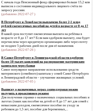
С начала года Пенсионный фонд сформировал больше 15,2 млн
выписок о состоянии индивидуального лицевого счёта по
запросу россиян.
(добавлено 2022-07-27 )
В Петербурге и Ленобласти выплачено более 2,1 млрд
рублей ежемесячных пособий на детей в возрасте от 8 до 17
лет
В какой срок поступит ежемесячная выплата на ребёнка в
возрасте от 8 до 17 лет? Если вам одобрили выплату, она будет
перечислена через кредитную организацию либо через почту
не позднее 5 рабочих дней после дня её назначения.
(добавлено 2022-07-26 )
В Санкт-Петербурге и Ленинградской области одобрено
более 10 тысяч заявлений на распоряжение материнским
капиталом через банки
Самое популярное направление использования средств
материнского (семейного) капитала у семей Санкт-Петербурга
и Ленинградской области – улучшение жилищных условий.
(добавлено 2022-07-05 )
Выписку о назначенных мерах соцподдержки можно
получить в проактивном режиме
Для получения справки о назначенных социальных пособиях и
льготах (таких как пособие на детей от 8 до 17 лет для семей с
невысоким доходом, ежемесячное пособие по уходу за
ребенком до 1,5 лет, пособие для беременных,...