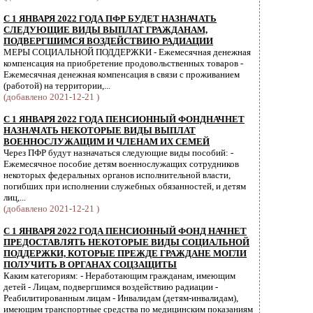
С 1 ЯНВАРЯ 2022 ГОДА ПФР БУДЕТ НАЗНАЧАТЬ
СЛЕДУЮЩИЕ ВИДЫ ВЫПЛАТ ГРАЖДАНАМ,
ПОДВЕРГШИМСЯ ВОЗДЕЙСТВИЮ РАДИАЦИИ
МЕРЫ СОЦИАЛЬНОЙ ПОДДЕРЖКИ - Ежемесячная денежная
компенсация на приобретение продовольственных товаров -
Ежемесячная денежная компенсация в связи с проживанием
(работой) на территории,...
(добавлено 2021-12-21 )
С 1 ЯНВАРЯ 2022 ГОДА ПЕНСИОННЫЙ ФОНДНАЧНЕТ
НАЗНАЧАТЬ НЕКОТОРЫЕ ВИДЫ ВЫПЛАТ
ВОЕННОСЛУЖАЩИМ И ЧЛЕНАМ ИХ СЕМЕЙ
Через ПФР будут назначаться следующие виды пособий: -
Ежемесячное пособие детям военнослужащих сотрудников
некоторых федеральных органов исполнительной власти,
погибших при исполнении служебных обязанностей, и детям
лиц,...
(добавлено 2021-12-21 )
С 1 ЯНВАРЯ 2022 ГОДА ПЕНСИОННЫЙ ФОНД НАЧНЕТ
ПРЕДОСТАВЛЯТЬ НЕКОТОРЫЕ ВИДЫ СОЦИАЛЬНОЙ
ПОДДЕРЖКИ, КОТОРЫЕ ПРЕЖДЕ ГРАЖДАНЕ МОГЛИ
ПОЛУЧИТЬ В ОРГАНАХ СОЦЗАЩИТЫ
Каким категориям: - Неработающим гражданам, имеющим
детей - Лицам, подвергшимся воздействию радиации -
Реабилитированным лицам - Инвалидам (детям-инвалидам),
имеющим транспортные средства по медицинским показаниям