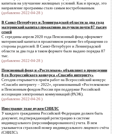
капитала на улучшение жилищных условий. Как и прежде, это
направление программы стало самым востребованным.
(добавлено 2022-04-28 )
В Санкт-Петербурге и Ленинградской области за два года
материнский капитал проактивно получили почти 87 тысяч
семей
С середины апреля 2020 года Пенсионный фонд оформляет
материнский капитал в проактивном режиме без обращения со
стороны родителей. В Санкт-Петербурге и Ленинградской
области за два года в таком формате было выдано порядка 87
тыс.
(добавлено 2022-04-28 )
Пенсионный фонд и «Ростелеком» объявляют о проведении
8-го Всероссийского конкурса «Спасибо интернету»
Сегодня открывается приём работ на Всероссийский конкурс
«Спасибо интернету – 2022», организованный «Ростелекомом»
и Пенсионным фондом России при поддержке Российской
ассоциации электронных коммуникаций (РАЭК).
(добавлено 2022-04-26 )
Иностранцу тоже нужен СНИЛС
У каждого гражданина Российской Федерации должен быть
документ, подтверждающий регистрацию в системе
индивидуального (персонифицированного) учета. В нем
указывается страховой номер индивидуального лицевого счёта
(СНИЛС).