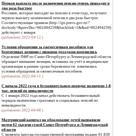
Первая выплата после назначения пенсии теперь приходит в
два раза быстрее
Россияне, которые выходят на пенсию в этом году, получают
первую выплату назначенной пенсии в два раза быстрее.
Соответствующие правила (http://ips.pravo.gov.ru/?
docbody=&prevDoc=602494259&backlink=1&&nd=602494259)
действуют с января.
(добавлено 2022-04-12 )
Условия обращения за ежемесячным пособием для
беременных женщин с низкими доходами изменились
Отделение ПФР по Санкт-Петербургу и Ленинградской области
обращает внимание женщин, вставших на учёт в медицинские
организации в ранние сроки беременности: изменились
условия обращения за ежемесячным пособием.
(добавлено 2022-04-11 )
С начала 2022 года в беззаявительном порядке назначено 1,8
тыс. пенсий по инвалидности
С 1 января 2022 года начал действовать беззаявительный
порядок назначения страховых и социальных пенсий по
инвалидности.
(добавлено 2022-04-08 )
Материнский капитал на образование детей направили
почти 62 тысячи семей Санкт-Петербурга и Ленинградской
области
С момента запуска государственной программы подано 61 830