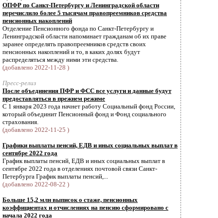
ОПФР по Санкт-Петербургу и Ленинградской области
перечислило более 5 тысячам правопреемников средства
пенсионных накоплений
Отделение Пенсионного фонда по Санкт-Петербургу и
Ленинградской области напоминает гражданам об их праве
заранее определять правопреемников средств своих
пенсионных накоплений и то, в каких долях будут
распределяться между ними эти средства.
(добавлено 2022-11-28 )
Пресс-релиз
После объединения ПФР и ФСС все услуги и данные будут
предоставляться в прежнем режиме
С 1 января 2023 года начнет работу Социальный фонд России,
который объединит Пенсионный фонд и Фонд социального
страхования.
(добавлено 2022-11-25 )
Графики выплаты пенсий, ЕДВ и иных социальных выплат в
сентябре 2022 года
График выплаты пенсий, ЕДВ и иных социальных выплат в
сентябре 2022 года в отделениях почтовой связи Санкт-
Петербурга График выплаты пенсий,...
(добавлено 2022-08-22 )
Больше 15,2 млн выписок о стаже, пенсионных
коэффициентах и отчислениях на пенсию сформировано с
начала 2022 года