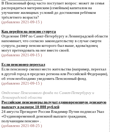
В Пенсионный фонд часто поступает вопрос: может ли семья
распорядиться материнским (семейным) капиталом на
улучшение жилищных условий до достижения ребёнком
трёхлетнего возраста?
(добавлено 2021-09-15 )
Как перейти на пенсию супруга
Отделение ПФР по Санкт-Петербургу и Ленинградской области
напоминает, что согласно законодательству в случае смерти
супруга, размер пенсии которого был выше, вдова/вдовец
могут претендовать на нее вместо своей.
(добавлено 2021-09-15 )
Если пенсионер переехал
Если пенсионер сменил место жительства (например, переехал
в другой город в пределах региона или Российской Федерации),
об этом необходимо уведомить Пенсионный фонд.
(добавлено 2021-09-15 )
Отделение Пенсионного фонда по Санкт-Петербургу и
Ленинградской области
Российские пенсионеры получат единовременную денежную
выплату в размере 10 000 рублей
24 августа Президент России Владимир Путин подписал Указ
«О единовременной денежной выплате гражданам,
получающим пенсию» .
(добавлено 2021-08-25 )