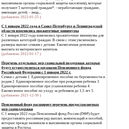
выплачивали органы социальной защиты населения), которые
получают 5 категорий граждан*: - неработающие граждане,
имеющие детей; - лица,...
(добавлено 2022-01-25 )
С 1 января 2022 года в Санкт-Петербурге и Ленинградской
области изменились прожиточные минимумы
С 1 января 2022 года изменились прожиточные минимумы для
различных категорий граждан. В связи с этим увеличились
размеры выплат семьям с детьми. Ежемесячная денежная
выплата из материнского капитала.
(добавлено 2022-01-17 )
Перечень отдельных мер социальной поддержки, которые
будут осуществляться органами Пенсионного фонда
Российской Федерации с 1 января 2022 г.
Семьи с детьми 1. Единовременное пособие по беременности и
родам 2. Единовременное пособие при рождении ребенка 3.
Единовременное пособие при усыновлении ребенка 4.
Ежемесячное пособие по уходу за ребенком до 1,5 лет 5.
(добавлено 2021-12-30 )
Пенсионный фонд расширяет перечень предоставляемых
мер соцподдержки
С 1 января 2022 года Пенсионный фонд России (ПФР) будет
предоставлять россиянам ряд выплат, компенсаций и пособий,
которые прежде назначали и выплачивали органы социальной
защиты и Роструд.