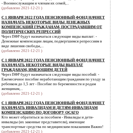
- Военнослужащим и членам их семей,...
(добавлено 2021-12-21 )
С 1 ЯНВАРЯ 2022 ГОДА ПЕНСИОННЫЙ ФОНД НАЧНЕТ
НАЗНАЧАТЬ НЕКОТОРЫЕ ВИДЫ ДЕНЕЖНЫХ
КОМПЕНСАЦИЙ ГРАЖДАНАМ, ПОСТРАДАВШИМ ОТ
ПОЛИТИЧЕСКИХ РЕПРЕССИЙ
Через ПФР будут назначаться следующие виды выплат: -
Денежные компенсации лицам, подвергшимся репрессиям в
виде лишения свободы,...
(добавлено 2021-12-21 )
С 1 ЯНВАРЯ 2022 ГОДА ПЕНСИОННЫЙ ФОНД НАЧНЕТ
НАЗНАЧАТЬ НЕКОТОРЫЕ ВИДЫ ВЫПЛАТ
ГРАЖДАНАМ, ИМЕЮЩИМ ДЕТЕЙ
Через ПФР будут назначаться следующие виды пособий: -
Ежемесячное пособие неработающим гражданам по уходу за
ребенком до 1,5 лет - Пособие по беременности и родам
женщинам,...
(добавлено 2021-12-21 )
С 1 ЯНВАРЯ 2022 ГОДА ПЕНСИОННЫЙ ФОНД НАЧНЕТ
НАЗНАЧАТЬ ИНВАЛИДАМ И ДЕТЯМ-ИНВАЛИДАМ
КОМПЕНСАЦИЮ ПО ДОГОВОРУ ОСАГО
Кто может обратиться за пособием - Инвалиды и дети-
инвалиды (их законные представители), имеющие
транспортные средства по медицинским показаниям Важно!
(добавлено 2021-12-21 )