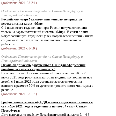
(добавлено 2021-08-24 )
Отделение Пенсионного фонда по Санкт-Петербургу и
Ленинградской области
Российским «зарубежным» пенсионерам не придется
переходить на карту «Мир»
С 1 июля этого года пенсионеры России получают пенсии
только на карты платежной системы «Мир». В связи с этим
могут возникнуть трудности у тех получателей пенсий и иных
социальных выплат, которые постоянно проживают за
рубежом.
(добавлено 2021-08-19 )
Отделение Пенсионного фонда по Санкт-Петербургу и
Ленинградской области
Нужно ли доносить документы в ПФР для оформления
пособия на ежемесячную выплату?
В соответствии с Постановлением Правительства РФ от 28
июня 2021 года родителям, которые в одиночку воспитывают
детей, с 1 июля 2021 года устанавливается ежемесячная
выплата в размере 50% от детского прожиточного минимума в
регионе.
(добавлено 2021-08-17 )
График выплаты пенсий, ЕДВ и иных социальных выплат в
сентябре 2021 года в отделениях почтовой связи Санкт-
Петербурга:
Дата выплаты по графику Дата фактической выплаты 3 – 4 3