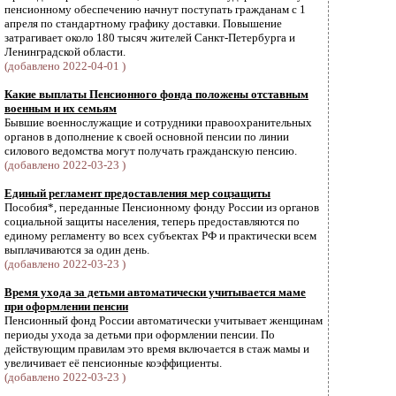
пенсионному обеспечению начнут поступать гражданам с 1
апреля по стандартному графику доставки. Повышение
затрагивает около 180 тысяч жителей Санкт-Петербурга и
Ленинградской области.
(добавлено 2022-04-01 )
Какие выплаты Пенсионного фонда положены отставным
военным и их семьям
Бывшие военнослужащие и сотрудники правоохранительных
органов в дополнение к своей основной пенсии по линии
силового ведомства могут получать гражданскую пенсию.
(добавлено 2022-03-23 )
Единый регламент предоставления мер соцзащиты
Пособия*, переданные Пенсионному фонду России из органов
социальной защиты населения, теперь предоставляются по
единому регламенту во всех субъектах РФ и практически всем
выплачиваются за один день.
(добавлено 2022-03-23 )
Время ухода за детьми автоматически учитывается маме
при оформлении пенсии
Пенсионный фонд России автоматически учитывает женщинам
периоды ухода за детьми при оформлении пенсии. По
действующим правилам это время включается в стаж мамы и
увеличивает её пенсионные коэффициенты.
(добавлено 2022-03-23 )