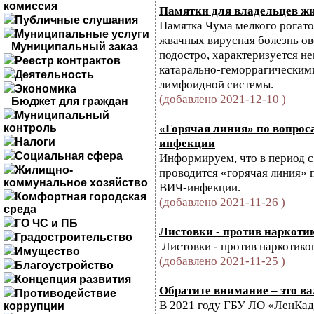
комиссия
Памятки для владельцев ж
Публичные слушания
Памятка Чума мелкого рогато
Муниципальные услуги
жвачных вирусная болезнь ове
Муниципальный заказ
подостро, характеризуется н
Реестр контрактов
катарально-геморрагическим
Деятельность
лимфоидной системы.
Экономика
(добавлено 2021-12-10 )
Бюджет для граждан
Муниципальный
«Горячая линия» по вопро
контроль
Налоги
инфекции
Социальная сфера
Информируем, что в период с 
Жилищно-
проводится «горячая линия» 
коммунальное хозяйство
ВИЧ-инфекции.
Комфортная городская
(добавлено 2021-11-26 )
среда
ГО ЧС и ПБ
Листовки - против наркоти
Градостроительство
Листовки - против наркотико
Имущество
(добавлено 2021-11-25 )
Благоустройство
Концепция развития
Обратите внимание – это в
Противодействие
В 2021 году ГБУ ЛО «ЛенКад
коррупции