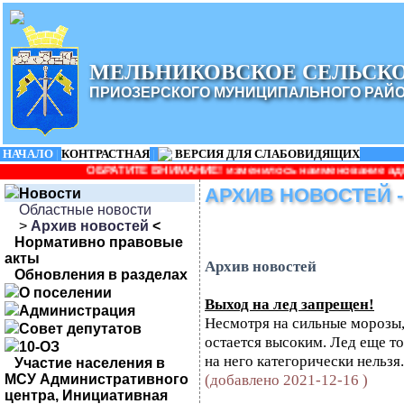
МЕЛЬНИКОВСКОЕ СЕЛЬСК
ПРИОЗЕРСКОГО МУНИЦИПАЛЬНОГО РАЙ
НАЧАЛО
|
КОНТРАСТНАЯ
|
ВЕРСИЯ ДЛЯ СЛАБОВИДЯЩИХ
ТИТЕ ВНИМАНИЕ! изменилось наименование администрации: Админи
АРХИВ НОВОСТЕЙ 
Новости
Областные новости
>
Архив новостей
<
Нормативно правовые
акты
Архив новостей
Обновления в разделах
О поселении
Выход на лед запрещен!
Администрация
Несмотря на сильные морозы,
Совет депутатов
остается высоким. Лед еще то
10-ОЗ
на него категорически нельзя.
Участие населения в
(добавлено 2021-12-16 )
МСУ Административного
центра, Инициативная