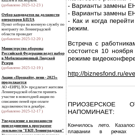
кашлем и насморком.
- Варианты замены Е
(добавлено 2025-12-23 )
- Варианты замены Е
Отбор кандидатов на должности
операторов БПЛА
- Как и когда перейт
Пункт отбора на военную службу по
режим.
контракту по Ленинградской
области проводит
(добавлено 2025-12-20 )
Встреча с работника
Министерство обороны
состоится 10 ноября
Российской Федерации ведет набор
режиме видеоконфере
в Мобилизационный Людской
Резерв
(добавлено 2025-12-19 )
http://biznesfond.ru/ev
Акция «Прощайте, пени - 2025»
продолжается
АО «ЕИРЦ ЛО» предлагает жителям
Ленинградской области принять
участие в новогодней акции по
списанию пеней при оплате
ПРИОЗЕРСКОЕ О
задолженности в декабре.
НАПОМИНАЕТ:
(добавлено 2025-12-17 )
Уведомление о возможности
Кончилось лето. Казал
присоединения к программе
лояльности "ЕКП Ленинградская"
плавании в речках