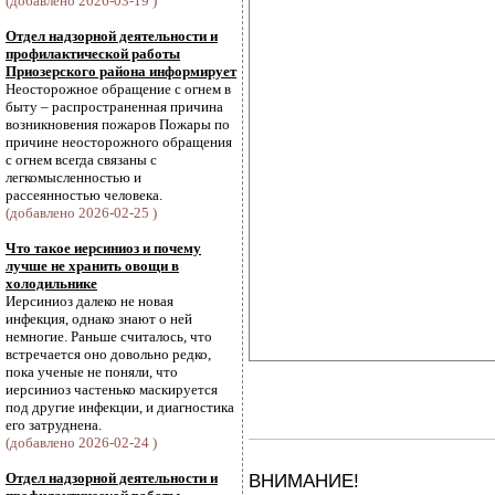
(добавлено 2026-03-19 )
Отдел надзорной деятельности и
профилактической работы
Приозерского района информирует
Неосторожное обращение с огнем в
быту – распространенная причина
возникновения пожаров Пожары по
причине неосторожного обращения
с огнем всегда связаны с
легкомысленностью и
рассеянностью человека.
(добавлено 2026-02-25 )
Что такое иерсиниоз и почему
лучше не хранить овощи в
холодильнике
Иерсиниоз далеко не новая
инфекция, однако знают о ней
немногие. Раньше считалось, что
встречается оно довольно редко,
пока ученые не поняли, что
иерсиниоз частенько маскируется
под другие инфекции, и диагностика
его затруднена.
(добавлено 2026-02-24 )
Отдел надзорной деятельности и
ВНИМАНИЕ!