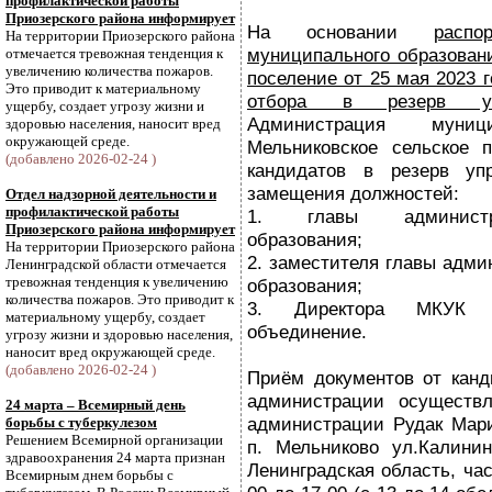
профилактической работы
Приозерского района информирует
На основании
распо
На территории Приозерского района
муниципального образован
отмечается тревожная тенденция к
увеличению количества пожаров.
поселение от 25 мая 2023 
Это приводит к материальному
отбора в резерв упр
ущербу, создает угрозу жизни и
Администрация муници
здоровью населения, наносит вред
окружающей среде.
Мельниковское сельское 
(добавлено 2026-02-24 )
кандидатов в резерв уп
замещения должностей:
Отдел надзорной деятельности и
профилактической работы
1. главы администр
Приозерского района информирует
образования;
На территории Приозерского района
2. заместителя главы адм
Ленинградской области отмечается
тревожная тенденция к увеличению
образования;
количества пожаров. Это приводит к
3. Директора МКУК М
материальному ущербу, создает
объединение.
угрозу жизни и здоровью населения,
наносит вред окружающей среде.
(добавлено 2026-02-24 )
Приём документов от канд
администрации осуществ
24 марта – Всемирный день
администрации Рудак Мари
борьбы с туберкулезом
Решением Всемирной организации
п. Мельниково ул.Калини
здравоохранения 24 марта признан
Ленинградская область, ча
Всемирным днем борьбы с