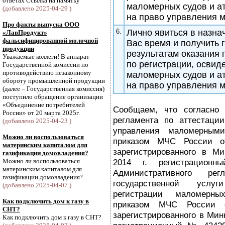
ответах Ссылка на памятку
маломерных судов и а
(добавлено 2025-04-29 )
на право управления 
Про факты выпуска ООО
6.
Лично явиться в назна
«ЛавПродукт»
фальсифицированной молочной
Вас время и получить 
продукции
результатам оказания 
Уважаемые коллеги! В аппарат
по регистрации, освид
Государственной комиссии по
противодействию незаконному
маломерных судов и а
обороту промышленной продукции
на право управления 
(далее – Государственная комиссия)
поступило обращение организации
«Объединение потребителей
Сообщаем, что согласно 
России» от 20 марта 2025г.
регламента по аттестаци
(добавлено 2025-04-23 )
управления маломерными
Можно ли воспользоваться
приказом МЧС России 
материнским капиталом для
зарегистрированного в М
газификации домовладения?
Можно ли воспользоваться
2014 г. регистрацио
материнским капиталом для
Административного рег
газификации домовладения?
государственной услу
(добавлено 2025-04-07 )
регистрации маломерны
Как подключить дом к газу в
приказом МЧС России 
СНТ?
зарегистрированного в Мин
Как подключить дом к газу в СНТ?