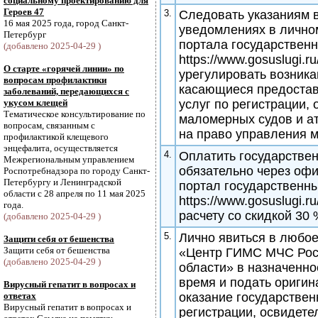
социальному проектированию для
Героев 47
3.
Следовать указаниям 
16 мая 2025 года, город Санкт-
уведомлениях в личном
Петербург
портала государственн
(добавлено 2025-04-29 )
https://www.gosuslugi.r
О старте «горячей линии» по
урегулировать возник
вопросам профилактики
касающиеся предостав
заболеваний, передающихся с
укусом клещей
услуг по регистрации,
Тематическое консультирование по
маломерных судов и а
вопросам, связанным с
на право управления 
профилактикой клещевого
энцефалита, осуществляется
4.
Оплатить государстве
Межрегиональным управлением
обязательно через оф
Роспотребнадзора по городу Санкт-
Петербургу и Ленинградской
портал государственны
области с 28 апреля по 11 мая 2025
https://www.gosuslugi.r
года.
расчету со скидкой 30 
(добавлено 2025-04-29 )
5.
Лично явиться в любо
Защити себя от бешенства
Защити себя от бешенства
«Центр ГИМС МЧС Рос
(добавлено 2025-04-29 )
области» в назначенно
время и подать оригин
Вирусный гепатит в вопросах и
ответах
оказание государствен
Вирусный гепатит в вопросах и
регистрации, освидет