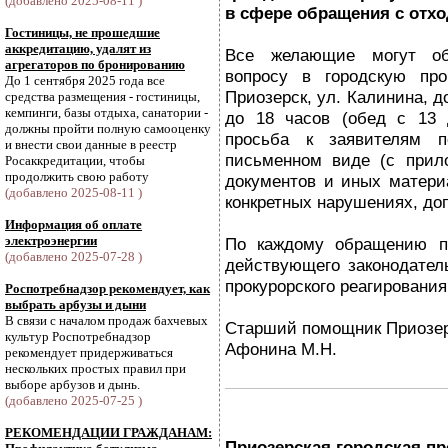
(добавлено 2025-08-11 )
в сфере обращения с отхо
Гостиницы, не прошедшие
аккредитацию, удалят из
Все желающие могут об
агрегаторов по бронированию
вопросу в городскую про
До 1 сентября 2025 года все
Приозерск, ул. Калинина, д
средства размещения - гостиницы,
кемпинги, базы отдыха, санатории -
до 18 часов (обед с 13 
должны пройти полную самооценку
просьба к заявителям п
и внести свои данные в реестр
письменном виде (с при
Росаккредитации, чтобы
продолжить свою работу
документов и иных материа
(добавлено 2025-08-11 )
конкретных нарушениях, до
Информация об оплате
электроэнергии
По каждому обращению п
(добавлено 2025-07-28 )
действующего законодател
прокурорского реагирования
Роспотребнадзор рекомендует, как
выбрать арбузы и дыни
В связи с началом продаж бахчевых
Старший помощник Приозерс
культур Роспотребнадзор
Афонина М.Н.
рекомендует придерживаться
нескольких простых правил при
выборе арбузов и дынь.
(добавлено 2025-07-25 )
РЕКОМЕНДАЦИИ ГРАЖДАНАМ:
Приозерская городская п