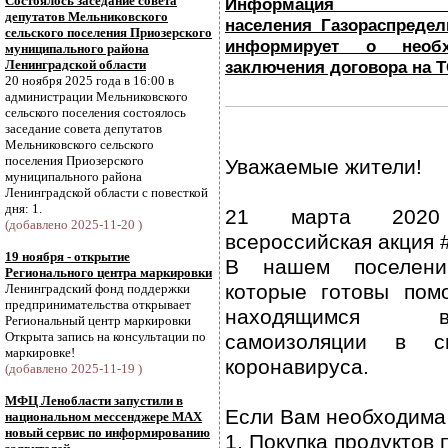
Состоялось заседание совета
Информа
депутатов Мельниковского
населения_Газораспре
сельского поселения Приозерского
информирует о необ
муниципального района
Ленинградской области
заключения договора на
20 ноября 2025 года в 16:00 в
администрации Мельниковского
сельского поселения состоялось
заседание совета депутатов
Мельниковского сельского
поселения Приозерского
Уважаемые жители!
муниципального района
Ленинградской области с повесткой
дня: 1.
21 марта 2020
(добавлено 2025-11-20 )
всероссийская акция 
19 ноября - открытие
В нашем поселени
Регионального центра маркировки
которые готовы пом
Ленинградский фонд поддержки
предпринимательства открывает
находящимся 
Региональный центр маркировки
Открыта запись на консультации по
самоизоляции в с
маркировке!
коронавируса.
(добавлено 2025-11-19 )
МФЦ Ленобласти запустили в
Если Вам необходима
национальном мессенджере МАХ
новый сервис по информированию
1. Покупка продуктов 