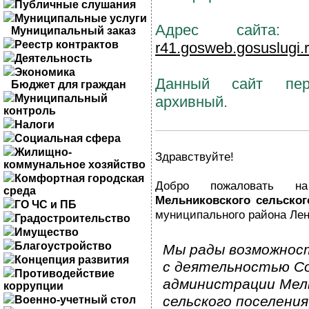
Публичные слушания
Муниципальные услуги
Адрес сайта
Муниципальный заказ
Реестр контрактов
r41.gosweb.gosuslugi.r
Деятельность
Экономика
Данный сайт пер
Бюджет для граждан
Муниципальный
архивный.
контроль
Налоги
Социальная сфера
Жилищно-
Здравствуйте!
коммунальное хозяйство
Комфортная городская
Добро пожаловать
среда
Мельниковского сельског
ГО ЧС и ПБ
муниципального района Лен
Градостроительство
Имущество
Благоустройство
Мы рады возможнос
Концепция развития
с деятельностью С
Противодействие
администрации Мел
коррупции
сельского поселения
Военно-учетный стол