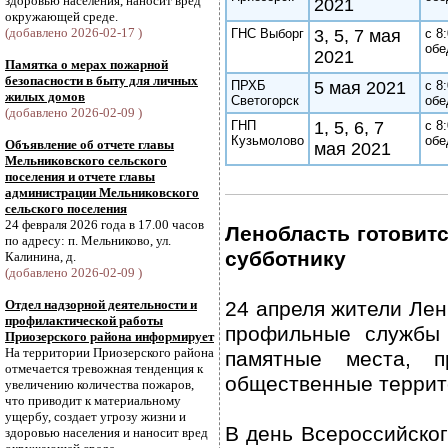
здоровью населения, наносит вред
2021
окружающей среде.
(добавлено 2026-02-17 )
ГНС Выборг
3, 5, 7 мая
с 8
обе
2021
Памятка о мерах пожарной
безопасности в быту для личных
ПРХБ
5 мая 2021
с 8
жилых домов
Светогорск
обе
(добавлено 2026-02-09 )
ГНП
1, 5, 6, 7
с 8
Кузьмолово
обе
Объявление об отчете главы
мая 2021
Мельниковского сельского
поселения и отчете главы
администрации Мельниковского
сельского поселения
24 февраля 2026 года в 17.00 часов
Ленобласть готовит
по адресу: п. Мельниково, ул.
субботнику
Калинина, д.
(добавлено 2026-02-09 )
Отдел надзорной деятельности и
24 апреля жители Лен
профилактической работы
профильные службы 
Приозерского района информирует
На территории Приозерского района
памятные места, п
отмечается тревожная тенденция к
общественные террит
увеличению количества пожаров,
что приводит к материальному
ущербу, создает угрозу жизни и
В день Всероссийског
здоровью населения и наносит вред