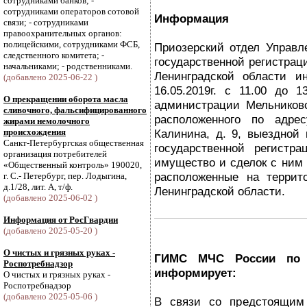
сотрудниками банков; -
сотрудниками операторов сотовой
Информация
связи; - сотрудниками
правоохранительных органов:
полицейскими, сотрудниками ФСБ,
Приозерский отдел Управ
следственного комитета; -
государственной регистрац
начальниками; - родственниками.
Ленинградской области и
(добавлено 2025-06-22 )
16.05.2019г. с 11.00 до 
О прекращении оборота масла
администрации Мельниковс
сливочного, фальсифицированного
расположенного по адрес
жирами немолочного
происхождения
Калинина, д. 9, выездной
Санкт-Петербургская общественная
государственной регистр
организация потребителей
имущество и сделок с ним
«Общественный контроль» 190020,
расположенные на террит
г. С.- Петербург, пер. Лодыгина,
д.1/28, лит. А, т/ф.
Ленинградской области.
(добавлено 2025-06-02 )
Информация от РосГвардии
(добавлено 2025-05-20 )
О чистых и грязных руках -
ГИМС МЧС России по Л
Роспотребнадзор
информирует:
О чистых и грязных руках -
Роспотребнадзор
(добавлено 2025-05-06 )
В связи со предстоящим