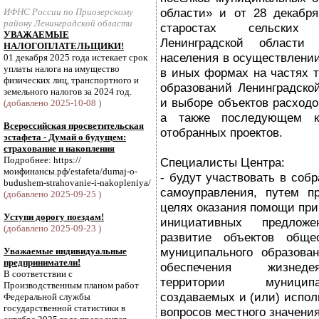
области» и от 28 декабр
ИФНС России по Приозерскому
району Ленинградской области
старостах сельских
УВАЖАЕМЫЕ
Ленинградской области
НАЛОГОПЛАТЕЛЬЩИКИ!
населения в осуществлени
01 декабря 2025 года истекает срок
уплаты налога на имущество
в иных формах на частях 
физических лиц, транспортного и
образований Ленинградско
земельного налогов за 2024 год.
и выборе объектов расход
(добавлено 2025-10-08 )
а также последующем к
Всероссийская просветительская
отобранных проектов.
эстафета - Думай о будущем:
страхование и накопления
Подробнее: https://
Специалисты Центра:
моифинансы.рф/estafeta/dumaj-o-
- будут участвовать в соб
budushem-strahovanie-i-nakopleniya/
самоуправления, путем п
(добавлено 2025-09-25 )
целях оказания помощи пр
Уступи дорогу поездам!
инициативных предлож
(добавлено 2025-09-23 )
развитие объектов обще
муниципального образова
Уважаемые индивидуальные
предприниматели!
обеспечения жизнеде
В соответствии с
территории муниципа
Производственным планом работ
создаваемых и (или) испо
Федеральной службы
государственной статистики в
вопросов местного значения