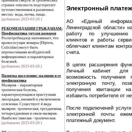
причиной смерти. В тропических
странах опасность подстерегает
Электронный плате
путешественников в различных
местах: вода, почва, пища.
(добавлено 2025-03-26 )
АО «Единый информаци
Ленинградской области» н
РЕКОМЕНДАЦИИ ГРАЖДАНАМ:
работу по улучшению 
Профилактика укусов комаров
Роспотребнадзор напоминает, что
клиентов и работы серви
кровососущие комары (Diptera,
облегчают клиентам контро
Culicidae) могут быть
счета.
переносчиками возбудителей
инфекционных и паразитарных
болезней.
В целях расширения функ
(добавлено 2025-03-26 )
Личный кабинет для 
Памятка населению: малярия и ее
возможность получения 
профилактика
электронную почту, поз
Малярия – паразитарная
получения квитанции н
тропическая болезнь,
характеризующаяся приступами
избавить потребителя от не
лихорадки, анемией и увеличением
селезенки. Существует 4 вида
После подключений услуги
малярии: тропическая, трехдневная,
четырехдневная и овале-малярия.
электронной почты ежем
Наиболее тяжелая - тропическая.
платежный документ.
(добавлено 2025-03-26 )