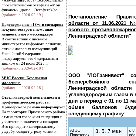
«Азбука инвестора» Всероссийской
просветительской эстафеты «Мои
финансы» (далее – Эстафета) (во ...
(добавлено 2026-02-19 )
Постановление Правит
области от 11.06.2021 
Подтверждение «18+» в сценариях
особого противопожарно
покупки товаров с помощью
национального мессенджера
Ленинградской области"
В соответствии с письмом
министерства цифрового развития,
связи и массовых коммуникаций
Российской Федерации
информируем, что Федеральным
законом от 24 июня 2025 г.
(добавлено 2026-02-18 )
ООО "ЛОГазинвест" с
МЧС России: Безопасная
бесперебойного сн
масленица
Ленинградской област
(добавлено 2026-02-18 )
углеводородным газом в
Отдел надзорной деятельности и
дни в период с 01 по 11 м
профилактической работы
обмен баллонов буде
Приозерского района информирует
На территории Приозерского района
следующему графику:
отмечается тревожная тенденция к
увеличению количества пожаров.
Это приводит к материальному
АГЗС
3, 5, 7 мая
с 8
ущербу, создает угрозу жизни и
Приозерск
обе