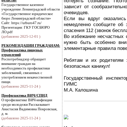
потерять сознание. Поэт
области»
Государственное казенное
зависит от сообразительн
учреждение Ленинградской области
очевидцев.
«Государственное юридическое
Если вы вдруг оказались
бюро Ленинградской области»
Сайт: https://urburo47.ru/
немедленно сообщите об 
Презентация: ГКУ ГОСБЮРО
спасения 112 (звонок беспл
ЛО.pdf
Во избежание несчастных 
(добавлено 2025-12-01 )
нужно быть особенно вн
РЕКОМЕНДАЦИИ ГРАЖДАНАМ:
элементарные правила пове
Профилактика пищевых
отравлений
Роспотребнадзор обращает
Ребятам и их родителям 
внимание граждан на
безопасных каникул!
необходимость профилактики
заболеваний, связанных с
употреблением некачественной
Государственный инспекто
пищи.
ГИМС
(добавлено 2025-11-24 )
М.А. Калошина
Профилактика ВИЧ/СПИД
О профилактике ВИЧ-инфекции
среди молодежи Рассказывает
Анастасия Вадимовна Покровская,
д. м.
(добавлено 2025-11-24 )