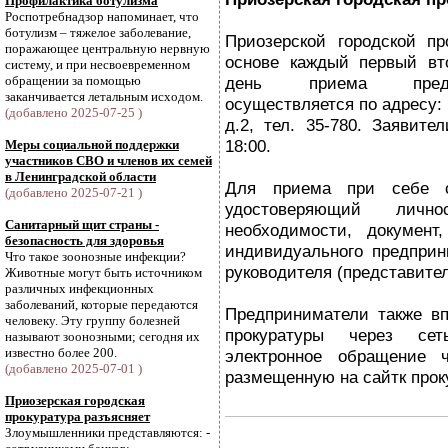
Профилактика ботулизма
Роспотребнадзор напоминает, что
ботулизм – тяжелое заболевание,
Приозерской городской пр
поражающее центральную нервную
основе каждый первый вт
систему, и при несвоевременном
обращении за помощью
день приема предп
заканчивается летальным исходом.
осуществляется по адресу: 
(добавлено 2025-07-25 )
д.2, тел. 35-780. Заявит
18:00.
Меры социальной поддержки
участников СВО и членов их семей
в Ленинградской области
Для приема при себе с
(добавлено 2025-07-21 )
удостоверяющий лич
Санитарный щит страны -
необходимости, документ
безопасность для здоровья
индивидуального предпри
Что такое зоонозные инфекции?
руководителя (представите
Животные могут быть источником
различных инфекционных
заболеваний, которые передаются
Предприниматели также вп
человеку. Эту группу болезней
прокуратуры через сет
называют зоонозными; сегодня их
известно более 200.
электронное обращение ч
(добавлено 2025-07-01 )
размещенную на сайтк прок
Приозерская городская
прокуратура разъясняет
Злоумышленники представляются: -