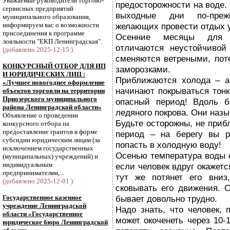
Уважаемые руководители торгово-
предосторожности на воде.
сервисных предприятий
выходные дни по-преж
муниципального образования,
информируем вас о возможности
желающих провести отдых 
присоединения к программе
Осенние месяцы для Л
лояльности "ЕКП Ленинградская".
отличаются неустойчивой
(добавлено 2025-12-15 )
сменяются ветреными, пот
КОНКУРСНЫЙ ОТБОР ДЛЯ ИП
заморозками.
И ЮРИДИЧЕСКИХ ЛИЦ :
Приближаются холода – а
«Лучшее новогоднее оформление
начинают покрываться тон
объектов торговли на территории
Приозерского муниципального
опасный период! Вдоль б
района Ленинградской области»
ледяного покрова. Они наз
Объявление о проведении
Будьте осторожны, не приб
конкурсного отбора на
предоставление грантов в форме
период – на берегу вы р
субсидии юридическим лицам (за
попасть в холодную воду!
исключением государственных
Осенью температура воды с
(муниципальных) учреждений) и
индивидуальным
если человек вдруг окажет
предпринимателям,...
тут же потянет его вниз
(добавлено 2025-12-01 )
сковывать его движения. 
Государственное казенное
бывает довольно трудно.
учреждение Ленинградской
Надо знать, что человек,
области «Государственное
может окоченеть через 10-
юридическое бюро Ленинградской