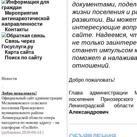
Информация для
документами, подел
граждан
жизни поселения и р
Мероприятия
антинаркотической
развитии. Вы може
направленности
интересующие вопр
Контакты
сайте. Надеемся, ч
Обратная связь
Связь через
не только заинтерес
Госуслуги.ру
станет импульсом к
Карта сайта
поможет в налажив
Поиск по сайту
отношений.
Новости
Добро пожаловать!
`
Глава администрации Ме
Добро пожаловать!
Официальный сайт администрации
поселения Приозерского
Мельниковского сельского
Ленинградской обла
поселения Приозерского
Александрович
муниципального района
Ленинградской области теперь
находится по новому адресу – на
платформе «ГосВеб».
(добавлено 2026-04-14 )
ОБЪЯВЛЕНИЯ