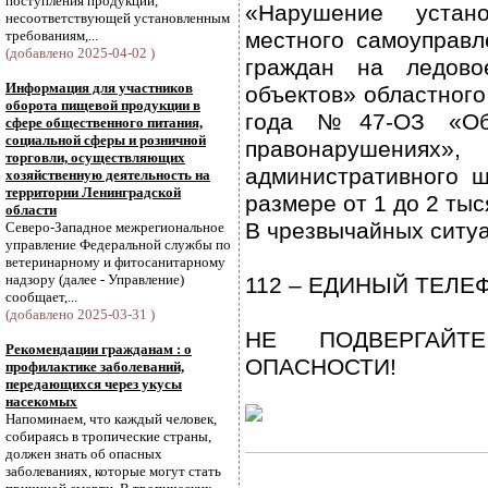
поступления продукции,
«Нарушение устано
несоответствующей установленным
требованиям,...
местного самоуправл
(добавлено 2025-04-02 )
граждан на ледово
Информация для участников
объектов» областного
оборота пищевой продукции в
года №47-ОЗ «Об 
сфере общественного питания,
социальной сферы и розничной
правонарушениях»,
торговли, осуществляющих
административного 
хозяйственную деятельность на
территории Ленинградской
размере от 1 до 2 тыс
области
В чрезвычайных ситуа
Северо-Западное межрегиональное
управление Федеральной службы по
ветеринарному и фитосанитарному
надзору (далее - Управление)
112 – ЕДИНЫЙ ТЕЛЕ
сообщает,...
(добавлено 2025-03-31 )
НЕ ПОДВЕРГАЙ
Рекомендации гражданам : о
ОПАСНОСТИ!
профилактике заболеваний,
передающихся через укусы
насекомых
Напоминаем, что каждый человек,
собираясь в тропические страны,
должен знать об опасных
заболеваниях, которые могут стать