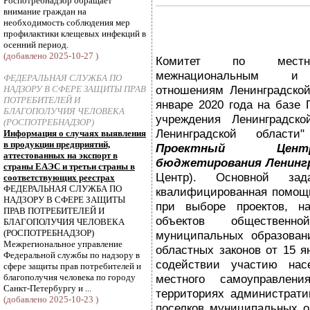
Роспотребнадзор обращает
внимание граждан на
необходимость соблюдения мер
профилактики клещевых инфекций в
осенний период.
(добавлено 2025-10-27 )
Комитет по местно
межнациональным и 
ФЕДЕРАЛЬНАЯ СЛУЖБА ПО
отношениям Ленинградской
НАДЗОРУ В СФЕРЕ ЗАЩИТЫ ПРАВ
ПОТРЕБИТЕЛЕЙ И
январе 2020 года на базе 
БЛАГОПОЛУЧИЯ ЧЕЛОВЕКА
учреждения Ленинградск
(РОСПОТРЕБНАДЗОР)
Ленинградской област
Информация о случаях выявления
в продукции предприятий,
Проектный Цент
аттестованных на экспорт в
бюджетирования Ленинг
страны ЕАЭС и третьи страны в
Центр). Основной зад
соответствующих реестрах
ФЕДЕРАЛЬНАЯ СЛУЖБА ПО
квалифицированная помощ
НАДЗОРУ В СФЕРЕ ЗАЩИТЫ
при выборе проектов, н
ПРАВ ПОТРЕБИТЕЛЕЙ И
объектов общественн
БЛАГОПОЛУЧИЯ ЧЕЛОВЕКА
(РОСПОТРЕБНАДЗОР)
муниципальных образован
Межрегиональное управление
областных законов от 15 
Федеральной службы по надзору в
содействии участию нас
сфере защиты прав потребителей и
благополучия человека по городу
местного самоуправле
Санкт-Петербургу и ...
территориях администрати
(добавлено 2025-10-23 )
поселков муниципальных о