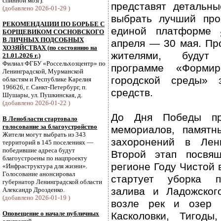
спинной мозг).
представят детальны
(добавлено 2026-01-29 )
выбрать лучший про
РЕКОМЕНДАЦИИ ПО БОРЬБЕ С
единой платформе
БОРЩЕВИКОМ СОСНОВСКОГО
В ЛИЧНЫХ ПОДСОБНЫХ
апреля — 30 мая. Пр
ХОЗЯЙСТВАХ (по состоянию на
жителями, будут
21.01.2026 г.)
Филиал ФГБУ «Россельхозцентр» по
программе «Формир
Ленинградской, Мурманской
городской среды» 
областям и Республике Карелия
196626, г. Санкт-Петербург, п.
средств.
Шушары, ул. Пушкинская, д.
(добавлено 2026-01-22 )
До Дня Победы пр
В Ленобласти стартовало
голосование за благоустройство
мемориалов, памятн
Жители могут выбрать из 343
захоронений в Лени
территорий в 145 поселениях —
победившие адреса будут
Второй этап посвя
благоустроены по нацпроекту
регионе Году Чистой 
«Инфраструктура для жизни».
Голосование анонсировал
стартует уборка п
губернатор Ленинградской области
залива и Ладожског
Александр Дрозденко.
(добавлено 2026-01-19 )
возле рек и озер 
Оповещение о начале публичных
Касколовки, Тигоды