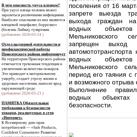
поселения от 16 мар
В чем опасность укуса клещом?
При укусе клеща человек может
запрете выезда тра
заразиться различными инфекциями.
Наиболее опасными из них являются
выхода граждан на
клещевой энцефалит, боррелиоз
водных объекто
(болезнь Лайма), туляремия.
(добавлено 2026-03-24 )
Мельниковского се
запрещен выход 
Отдел надзорной деятельности и
профилактической работы
автомототранспорта 
Приозерского района информирует
водных объекто
На территории Приозерского района
отмечается тревожная тенденция к
Мельниковского сел
увеличению количества пожаров.
период его таяния с 
Это приводит к материальному
ущербу, создает угрозу жизни и
и возможного отрыва 
здоровью населения, наносит вред
окружающей среде.
Выполнение прави
(добавлено 2026-03-23 )
водных объекта
ПАМЯТКА Обязательные
безопасности.
требования к безопасности
товаров, реализуемых в сети
«Интернет»
К Всемирному дню прав
потребителей — «Safe Products,
Confident Consumers» Развитие