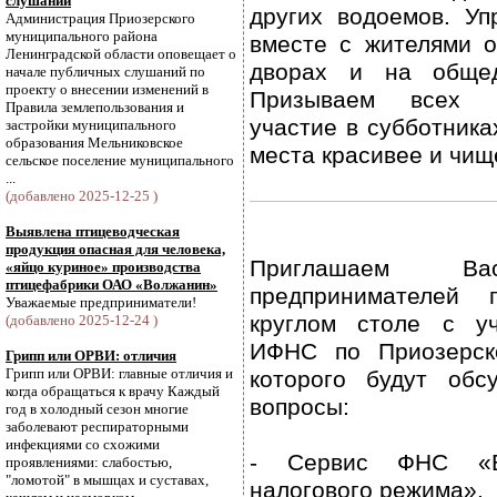
слушаний
других водоемов. У
Администрация Приозерского
муниципального района
вместе с жителями о
Ленинградской области оповещает о
дворах и на общед
начале публичных слушаний по
проекту о внесении изменений в
Призываем всех 
Правила землепользования и
участие в субботник
застройки муниципального
образования Мельниковское
места красивее и чищ
сельское поселение муниципального
...
(добавлено 2025-12-25 )
Выявлена птицеводческая
продукция опасная для человека,
Приглашаем 
«яйцо куриное» производства
птицефабрики ОАО «Волжанин»
предпринимателей 
Уважаемые предприниматели!
круглом столе с уч
(добавлено 2025-12-24 )
ИФНС по Приозерск
Грипп или ОРВИ: отличия
Грипп или ОРВИ: главные отличия и
которого будут обс
когда обращаться к врачу Каждый
вопросы:
год в холодный сезон многие
заболевают респираторными
инфекциями со схожими
- Сервис ФНС «В
проявлениями: слабостью,
"ломотой" в мышцах и суставах,
налогового режима».