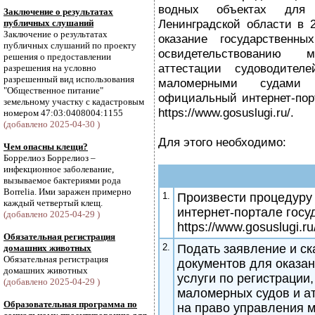
водных объектах для
Заключение о результатах
Ленинградской области в 
публичных слушаний
Заключение о результатах
оказание государственны
публичных слушаний по проекту
освидетельствованию
решения о предоставлении
аттестации судоводител
разрешения на условно
разрешенный вид использования
маломерными судами 
"Общественное питание"
официальный интернет-пор
земельному участку с кадастровым
https://www.gosuslugi.ru/.
номером 47:03:0408004:1155
(добавлено 2025-04-30 )
Для этого необходимо:
Чем опасны клещи?
Боррелиоз Боррелиоз –
инфекционное заболевание,
вызываемое бактериями рода
Borrelia. Ими заражен примерно
1.
Произвести процедуру 
каждый четвертый клещ.
интернет-портале госу
(добавлено 2025-04-29 )
https://www.gosuslugi.ru
Обязательная регистрация
2.
Подать заявление и с
домашних животных
Обязательная регистрация
документов для оказан
домашних животных
услуги по регистрации
(добавлено 2025-04-29 )
маломерных судов и а
Образовательная программа по
на право управления 