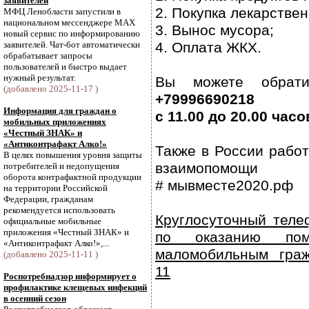
заявителей
2. Покупка лекарстве
МФЦ Ленобласти запустили в
национальном мессенджере МАХ
3. Вынос мусора;
новый сервис по информированию
заявителей. Чат-бот автоматически
4. Оплата ЖКХ.
обрабатывает запросы
пользователей и быстро выдает
нужный результат.
Вы можете обрати
(добавлено 2025-11-17 )
+79996690218
Информация для граждан о
с 11.00 до 20.00 ча
мобильных приложениях
«Честный ЗНАК» и
«Антиконтрафакт Алко!»
Также в России работ
В целях повышения уровня защиты
взаимопомощи
потребителей и недопущения
оборота контрафактной продукции
# мывместе2020.рф
на территории Российской
Федерации, гражданам
рекомендуется использовать
Круглосуточный теле
официальные мобильные
приложения «Честный ЗНАК» и
по оказанию по
«Антиконтрафакт Алко!»,...
маломобильным граж
(добавлено 2025-11-11 )
11
Роспотребнадзор информирует о
профилактике клещевых инфекций
в осенний сезон