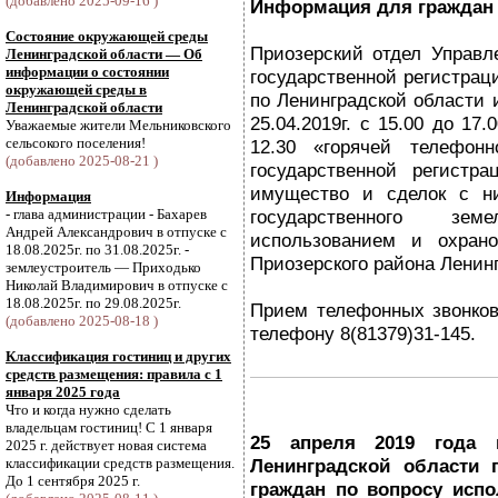
(добавлено 2025-09-16 )
Информация для граждан
Состояние окружающей среды
Приозерский отдел Управ
Ленинградской области — Об
информации о состоянии
государственной регистрац
окружающей среды в
по Ленинградской области
Ленинградской области
25.04.2019г. с 15.00 до 17.
Уважаемые жители Мельниковского
сельсокого поселения!
12.30 «горячей телефон
(добавлено 2025-08-21 )
государственной регистр
имущество и сделок с н
Информация
- глава администрации - Бахарев
государственного зе
Андрей Александрович в отпуске с
использованием и охран
18.08.2025г. по 31.08.2025г. -
Приозерского района Ленин
землеустроитель — Приходько
Николай Владимирович в отпуске с
18.08.2025г. по 29.08.2025г.
Прием телефонных звонков
(добавлено 2025-08-18 )
телефону 8(81379)31-145.
Классификация гостиниц и других
средств размещения: правила с 1
января 2025 года
Что и когда нужно сделать
владельцам гостиниц! С 1 января
25 апреля 2019 года 
2025 г. действует новая система
классификации средств размещения.
Ленинградской области 
До 1 сентября 2025 г.
граждан по вопросу испо