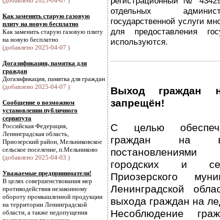
регистрационный № 43429
(добавлено 2025-04-07 )
отдельных админис
Как заменить старую газовую
государственной услуги м
плиту на новую бесплатно
для предоставления гос
Как заменить старую газовую плиту
на новую бесплатно
используются.
(добавлено 2025-04-07 )
Догазификация, памятка для
граждан
Догазификация, памятка для граждан
(добавлено 2025-04-07 )
Выход граждан 
запрещён!
Сообщение о возможном
установлении публичного
сервитута
С целью обеспече
Российская Федерация,
Ленинградская область,
граждан на во
Приозерский район, Мельниковское
сельское поселение, п.Мельниково
постановлениям
(добавлено 2025-04-03 )
городских и сел
Уважаемые предприниматели!
Приозерского муни
В целях совершенствования мер
Ленинградской обл
противодействия незаконному
обороту промышленной продукции
выхода граждан на ле
на территории Ленинградской
Несоблюдение граж
области, а также недопущения