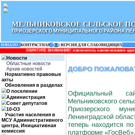
МЕЛЬНИКОВСКОЕ СЕЛЬСКОЕ П
ПРИОЗЕРСКОГО МУНИЦИПАЛЬНОГО РАЙОНА ЛЕ
НАЧАЛО
|
КОНТРАСТНАЯ
|
ВЕРСИЯ ДЛЯ СЛАБОВИДЯЩИХ
ТЕ ВНИМАНИЕ! изменилось наименование администрации: Админист
`
Новости
Областные новости
ДОБРО ПОЖАЛОВА
Архив новостей
Нормативно правовые
акты
Обновления в разделах
О поселении
Официальный сай
Администрация
Мельниковского сель
Совет депутатов
Приозерского муни
10-ОЗ
Участие населения в
Ленинградской облас
МСУ Административного
теперь находится по
центра, Инициативная
комиссия
платформе «ГосВеб»