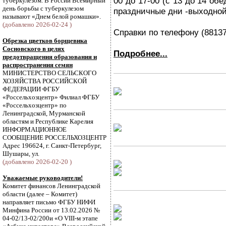
00 до 17-00 (с 13 до 14 обе
туберкулезом. В России Всемирный
день борьбы с туберкулезом
праздничные дни -выходной
называют «Днем белой ромашки».
(добавлено 2026-02-24 )
Справки по телефону (88137
Обрезка цветков борщевика
Сосновского в целях
Подробнее...
предотвращения образования и
распространения семян
МИНИСТЕРСТВО СЕЛЬСКОГО
ХОЗЯЙСТВА РОССИЙСКОЙ
ФЕДЕРАЦИИ ФГБУ
«Россельхозцентр» Филиал ФГБУ
«Россельхозцентр» по
Ленинградской, Мурманской
областям и Республике Карелия
ИНФОРМАЦИОННОЕ
СООБЩЕНИЕ РОССЕЛЬХОЗЦЕНТР
Адрес 196624, г. Санкт-Петербург,
Шушары, ул.
(добавлено 2026-02-20 )
Уважаемые руководители!
Комитет финансов Ленинградской
области (далее – Комитет)
направляет письмо ФГБУ НИФИ
Минфина России от 13.02.2026 №
04-02/13-02/200и «О VIII-м этапе