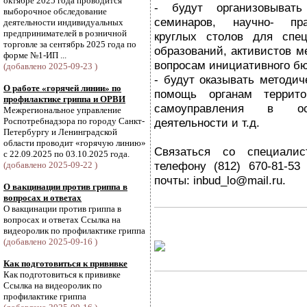
октябре 2025 года проводится
- будут организовыват
выборочное обследование
семинаров, научно- пра
деятельности индивидуальных
предпринимателей в розничной
круглых столов для спе
торговле за сентябрь 2025 года по
образований, активистов м
форме №1-ИП ...
вопросам инициативного б
(добавлено 2025-09-23 )
- будут оказывать методи
О работе «горячей линии» по
помощь органам террито
профилактике гриппа и ОРВИ
самоуправления в ос
Межрегиональное управление
Роспотребнадзора по городу Санкт-
деятельности и т.д.
Петербургу и Ленинградской
области проводит «горячую линию»
Связаться со специали
с 22.09.2025 по 03.10.2025 года.
телефону (812) 670-81-53
(добавлено 2025-09-22 )
почты: inbud_lo@mail.ru.
О вакцинации против гриппа в
вопросах и ответах
О вакцинации против гриппа в
вопросах и ответах Ссылка на
видеоролик по профилактике гриппа
(добавлено 2025-09-16 )
Как подготовиться к прививке
Как подготовиться к прививке
Ссылка на видеоролик по
профилактике гриппа