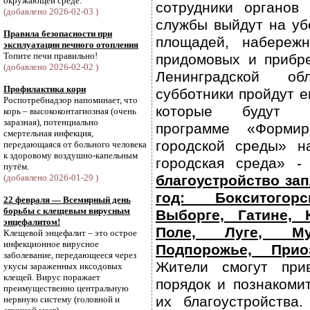
окружающей среде.
сотрудники органов
(добавлено 2026-02-03 )
службы выйдут на убо
Правила безопасности при
площадей, набережн
эксплуатации печного отопления
Топите печи правильно!
придомовых и прибр
(добавлено 2026-02-02 )
Ленинградской об
Профилактика кори
субботники пройдут е
Роспотребнадзор напоминает, что
которые будут б
корь – высококонтагиозная (очень
заразная), потенциально
программе «Формир
смертельная инфекция,
городской среды» н
передающаяся от больного человека
к здоровому воздушно-капельным
городская среда» 
путём.
(добавлено 2026-01-29 )
благоустройство за
год: Бокситогорс
22 февраля — Всемирный день
борьбы с клещевым вирусным
Выборге, Гатине, 
энцефалитом!
Поле, Луге, Му
Клещевой энцефалит – это острое
инфекционное вирусное
Подпорожье, Прио
заболевание, передающееся через
Жители смогут при
укусы зараженных иксодовых
клещей. Вирус поражает
порядок и познакоми
преимущественно центральную
их благоустройства
нервную систему (головной и